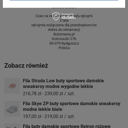
GWARANCJA
Czas na reklamację z tytułu rękojmi
2 lata
rękojmia wyłączona dla przedsiębiorców
Adres do reklamacji
Butomania.pl
Kościuszki 27b
85-079 Bydgoszcz
Polska
Zobacz również
Fila Strada Low buty sportowe damskie
sneakersy modne wygodne lekkie
216,78 zł
-
239,00 zł
/
szt.
Fila Skye ZP buty sportowe damskie sneakersy
modne lekkie białe
197,00 zł
-
219,00 zł
/
szt.
Fila buty damskie sportowe Retron różowe