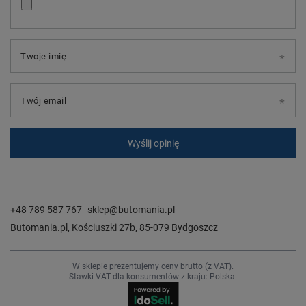
Twoje imię
Twój email
Wyślij opinię
+48 789 587 767
sklep@butomania.pl
Butomania.pl
,
Kościuszki 27b
,
85-079
Bydgoszcz
W sklepie prezentujemy ceny brutto (z VAT).
Stawki VAT dla konsumentów z kraju:
Polska
.