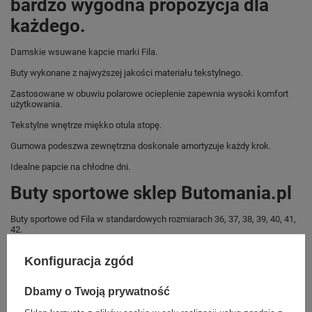
bardzo wygodna propozycja dla
każdego.
Damskie wsuwane kapcie marki Fila.
Buty wykonane z najwyższej jakości materiału tekstylnego.
Zastosowane w obuwiu polarowe ocieplenie zapewnia wysoki komfort
użytkowania.
Tekstylne wnętrze miękko otula stopę.
Gumowa podeszwa zewnętrzna doskonale amortyzuje każdy krok.
Idealne papcie na chłodne dni.
Buty sportowe sklep Butomania.pl
Buty sportowe od Fila w standardowych rozmiarach 36, 37, 38, 39, 40, 41,
42.
Zobacz jakie rozmiary są dostępne.
Konfiguracja zgód
Sklep Butomania.pl to największy wybór obuwia sportowego dla całej
Twojej rodziny.
Dbamy o Twoją prywatność
Kupując w naszym sklepie internetowym masz gwarancję, że towar jest