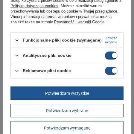
oryginalny i pochodzi z oficjalnej sieci dystrybucyjnej.
Sklep korzysta z plików cookie w celu realizacji usług zgodnie z
Polityką dotyczącą cookies
. Możesz określić warunki
W ciągu 30 dni możesz dokonać zwrotu bądź wymiany towaru bez
przechowywania lub dostępu do cookie w Twojej przeglądarce.
podania przyczyny.,
Więcej informacji na temat warunków i prywatności można
znaleźć także na stronie
Prywatność i warunki Google
.
Marka
Fila
Zawsze
Funkcjonalne pliki cookie (wymagane)
aktywne
Symbol
FFW0227.30019
Gwarancja
Gwarancja
Analityczne pliki cookie
Kolor
pomarańczowy
Reklamowe pliki cookie
Materiał zewnętrzny
tkanina
Zapięcie
wsuwane
Długość towaru w
30
Potwierdzam wszystkie
centymetrach
Więcej
Szerokość towaru w
20
centymetrach
Więcej
Potwierdzam wybrane
Wysokość towaru w
12
centymetrach
Więcej
Potwierdzam wymagane