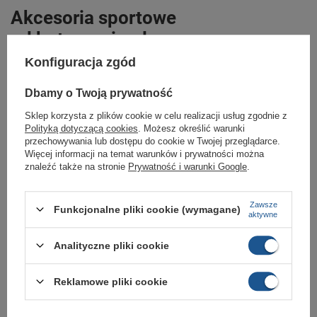
Akcesoria sportowe
od butomania.pl
Konfiguracja zgód
Sklep Butomania.pl to największy wybór obuwia sportowego i odzieży dla
całej Twojej rodziny.
Dbamy o Twoją prywatność
Kupując w naszym sklepie internetowym masz gwarancję, że towar jest
oryginalny i pochodzi z oficjalnej sieci dystrybucyjnej.
Sklep korzysta z plików cookie w celu realizacji usług zgodnie z
Polityką dotyczącą cookies
. Możesz określić warunki
W ciągu 30 dni możesz dokonać zwrotu bądź wymiany towaru bez
podania przyczyny.
przechowywania lub dostępu do cookie w Twojej przeglądarce.
Więcej informacji na temat warunków i prywatności można
znaleźć także na stronie
Prywatność i warunki Google
.
Marka
O'Neill
Zawsze
Funkcjonalne pliki cookie (wymagane)
Symbol
054002 3003
aktywne
Gwarancja
Gwarancja
Analityczne pliki cookie
Materiał zewnętrzny
tkanina
Zapięcie
zamek
Reklamowe pliki cookie
Kolor
czarny