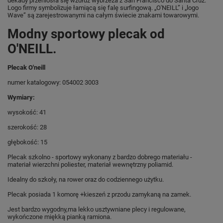
dekady przeniosła się wzdłuż wybrzeża z San Francisco do Santa Cruz.
Logo firmy symbolizuje łamiącą się falę surfingową. „O'NEILL” i „logo
Wave” są zarejestrowanymi na całym świecie znakami towarowymi.
Modny sportowy plecak od
O'NEILL.
Plecak O'neill
numer katalogowy: 054002 3003
Wymiary:
wysokość: 41
szerokość: 28
głębokość: 15
Plecak szkolno - sportowy wykonany z bardzo dobrego materiału -
materiał wierzchni poliester, materiał wewnętrzny poliamid.
Idealny do szkoły, na rower oraz do codziennego użytku.
Plecak posiada 1 komorę +kieszeń z przodu zamykaną na zamek.
Jest bardzo wygodny,ma lekko usztywniane plecy i regulowane,
wykończone miękką pianką ramiona.