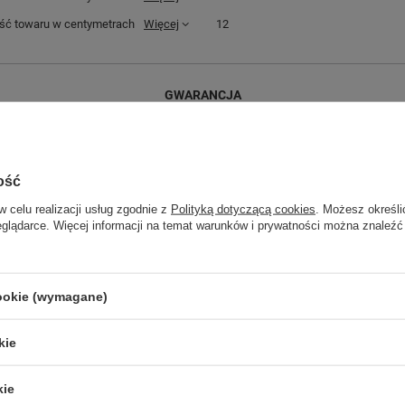
ć towaru w centymetrach
Więcej
12
GWARANCJA
Czas na reklamację z tytułu rękojmi
2 lata
rękojmia wyłączona dla przedsiębiorców
Adres do reklamacji
ość
Butomania.pl
Kościuszki 27b
w celu realizacji usług zgodnie z
Polityką dotyczącą cookies
. Możesz określi
85-079 Bydgoszcz
eglądarce. Więcej informacji na temat warunków i prywatności można znaleźć
Polska
cookie (wymagane)
kie
kie