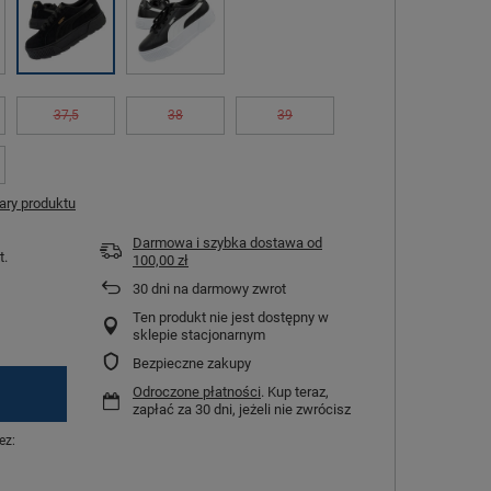
37,5
38
39
ry produktu
Darmowa i szybka dostawa
od
t.
100,00 zł
30
dni na darmowy zwrot
Ten produkt nie jest dostępny w
sklepie stacjonarnym
Bezpieczne zakupy
Odroczone płatności
. Kup teraz,
zapłać za 30 dni, jeżeli nie zwrócisz
ez: