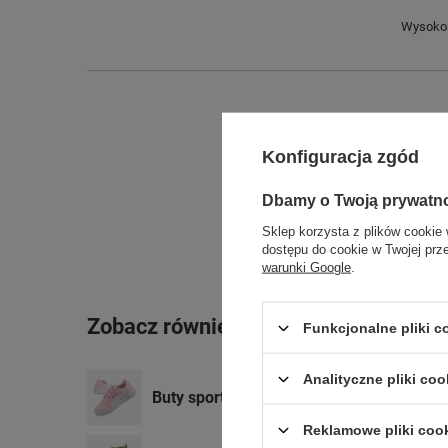
Wysokoś
Konfiguracja zgód
Dbamy o Twoją prywatn
Sklep korzysta z plików cookie 
dostępu do cookie w Twojej prz
warunki Google
.
Zobacz również
Funkcjonalne pliki 
Analityczne pliki coo
Buty sportowe Puma Carina [386185 04]
Reklamowe pliki coo