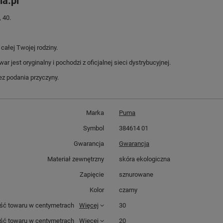
ia.pl
 40.
ałej Twojej rodziny.
jest oryginalny i pochodzi z oficjalnej sieci dystrybucyjnej.
z podania przyczyny.
Marka
Puma
Symbol
384614 01
Gwarancja
Gwarancja
Materiał zewnętrzny
skóra ekologiczna
Zapięcie
sznurowane
Kolor
czarny
ść towaru w centymetrach
Więcej
30
ść towaru w centymetrach
Więcej
20