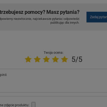
trzebujesz pomocy? Masz pytania?
Zadaj pyta
dpowiemy niezwłocznie, najciekawsze pytania i odpowiedzi
publikując dla innych.
Twoja ocena:
5/5
pinii
ne zdjęcie produktu: