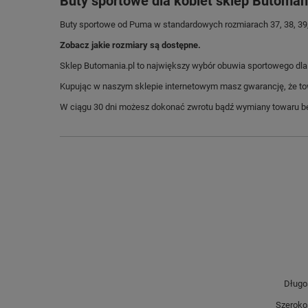
Buty sportowe dla kobiet sklep Butoman
Buty sportowe od Puma w standardowych rozmiarach 37, 38, 39,
Zobacz jakie rozmiary są dostępne.
Sklep Butomania.pl to największy wybór obuwia sportowego dla c
Kupując w naszym sklepie internetowym masz gwarancję, że towar 
W ciągu 30 dni możesz dokonać zwrotu bądź wymiany towaru be
Długo
Szeroko