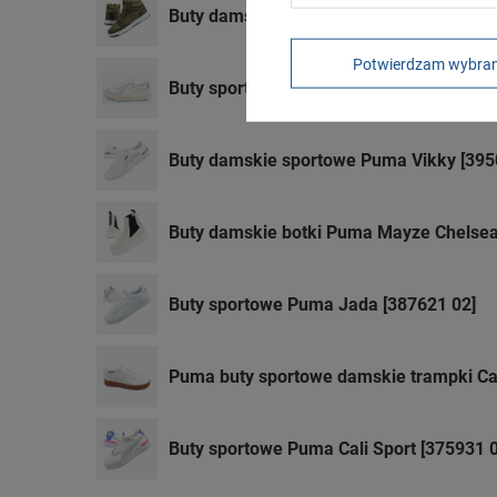
Buty damskie sportowe Puma Rebound V
Potwierdzam wybra
Buty sportowe Puma Cali Dream [383112
Buty damskie sportowe Puma Vikky [395
Buty damskie botki Puma Mayze Chelsea
Buty sportowe Puma Jada [387621 02]
Puma buty sportowe damskie trampki Ca
Buty sportowe Puma Cali Sport [375931 0