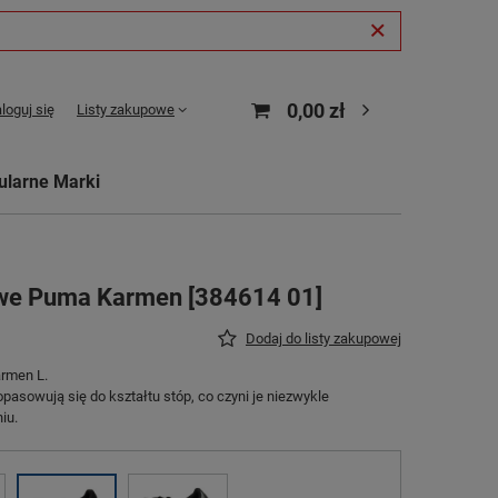
0,00 zł
loguj się
Listy zakupowe
ularne Marki
owe Puma Karmen [384614 01]
Dodaj do listy zakupowej
rmen L.
pasowują się do kształtu stóp, co czyni je niezwykle
iu.