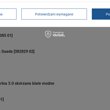
6 [394685 02]
ne
Potwierdzam wymagane
Po
 06]
085 01]
 Suede [382829 02]
rina 3.0 skórzane białe modne
1]