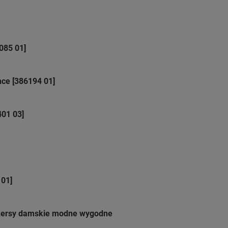
085 01]
ce [386194 01]
01 03]
 01]
kersy damskie modne wygodne