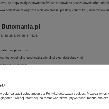
ą, by stopy miały zapewnione świeże środowisko oraz zapewnia efekt chłodze
deszwa zewnętrzna o niskim profilu i płaskiej konstrukcji, która zapewnia p
p Butomania.pl
 38, 38,5, 39, 40, 41, 42,5.
ałej Twojej rodziny.
jest oryginalny i pochodzi z oficjalnej sieci dystrybucyjnej.
z podania przyczyny.
Marka
Puma
ość
Symbol
390987 19
w celu realizacji usług zgodnie z
Polityką dotyczącą cookies
. Możesz określi
Gwarancja
Gwarancja
eglądarce. Więcej informacji na temat warunków i prywatności można znaleźć
Materiał zewnętrzny
skóra ekologiczna