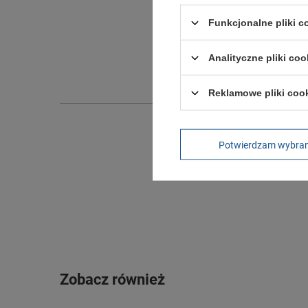
Funkcjonalne pliki 
Długo
Szeroko
Analityczne pliki coo
Wysokoś
Reklamowe pliki coo
Potwierdzam wybra
Zobacz również