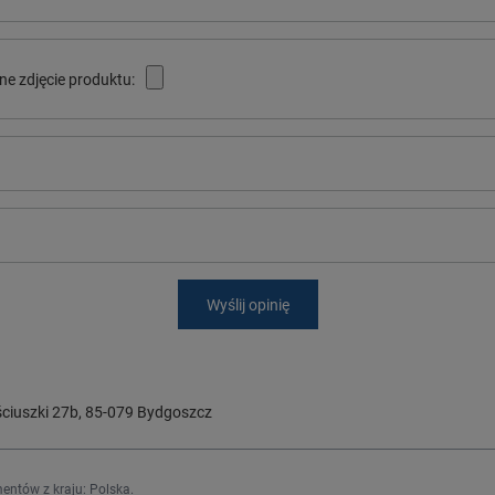
ne zdjęcie produktu:
Wyślij opinię
ciuszki 27b
,
85-079
Bydgoszcz
entów z kraju:
Polska
.