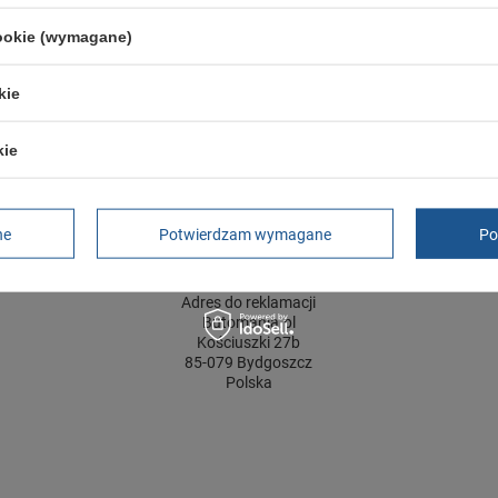
Zapięcie
sznurowane
cookie (wymagane)
ść towaru w centymetrach
Więcej
30
ść towaru w centymetrach
Więcej
20
kie
ć towaru w centymetrach
Więcej
12
kie
GWARANCJA
ne
Potwierdzam wymagane
Po
Czas na reklamację z tytułu rękojmi
2 lata
rękojmia wyłączona dla przedsiębiorców
Adres do reklamacji
Butomania.pl
Kościuszki 27b
85-079 Bydgoszcz
Polska