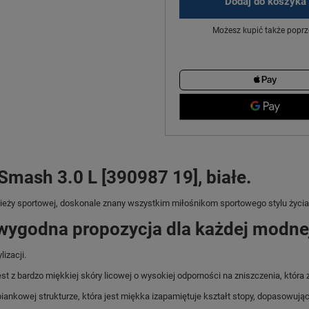
Dodaj do koszyka
Możesz kupić także poprz
mash 3.0 L [390987 19], białe.
zieży sportowej, doskonale znany wszystkim miłośnikom sportowego stylu życia
wygodna propozycja dla każdej modnej
izacji.
 bardzo miękkiej skóry licowej o wysokiej odporności na zniszczenia, która z
kowej strukturze, która jest miękka izapamiętuje kształt stopy, dopasowując s