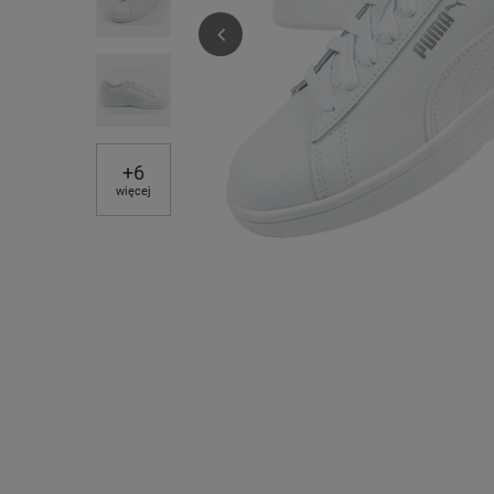
+
6
więcej