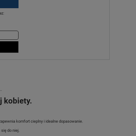
ez:
..
 kobiety.
apewnia komfort cieplny i idealne dopasowanie.
ię do niej.