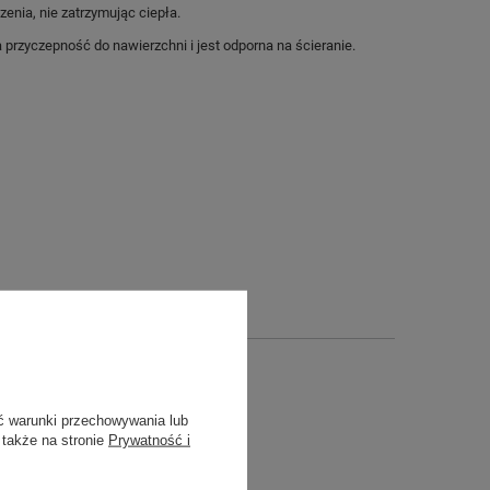
nia, nie zatrzymując ciepła.
rzyczepność do nawierzchni i jest odporna na ścieranie.
ć warunki przechowywania lub
 także na stronie
Prywatność i