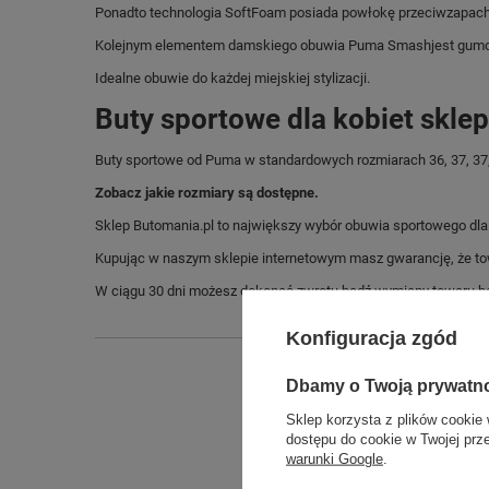
Ponadto technologia SoftFoam posiada powłokę przeciwzapachow
Kolejnym elementem damskiego obuwia Puma Smashjest gumowa po
Idealne obuwie do każdej miejskiej stylizacji.
Buty sportowe dla kobiet skle
Buty sportowe od Puma w standardowych rozmiarach 36, 37, 37,5,
Zobacz jakie rozmiary są dostępne.
Sklep Butomania.pl to największy wybór obuwia sportowego dla c
Kupując w naszym sklepie internetowym masz gwarancję, że towar 
W ciągu 30 dni możesz dokonać zwrotu bądź wymiany towaru be
Konfiguracja zgód
Dbamy o Twoją prywatn
Sklep korzysta z plików cookie 
dostępu do cookie w Twojej prz
warunki Google
.