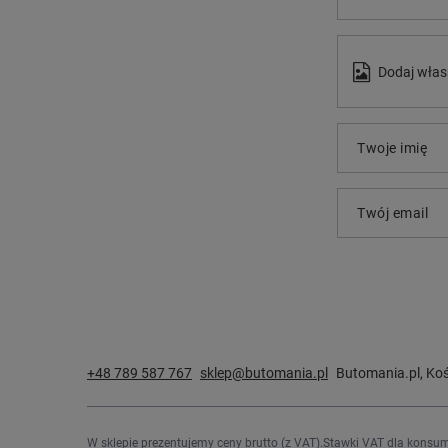
Dodaj włas
Twoje imię
Twój email
+48 789 587 767
sklep@butomania.pl
Butomania.pl
,
Koś
W sklepie prezentujemy ceny brutto (z VAT).
Stawki VAT dla konsum