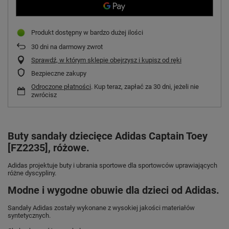
Produkt dostępny w bardzo dużej ilości
30
dni na darmowy zwrot
Sprawdź, w którym sklepie obejrzysz i kupisz od ręki
Bezpieczne zakupy
Odroczone płatności
. Kup teraz, zapłać za 30 dni, jeżeli nie
zwrócisz
Buty sandały dziecięce Adidas Captain Toey
[FZ2235], różowe.
Adidas projektuje buty i ubrania sportowe dla sportowców uprawiających
różne dyscypliny.
Modne i wygodne obuwie dla dzieci od Adidas.
Sandały Adidas zostały wykonane z wysokiej jakości materiałów
syntetycznych.