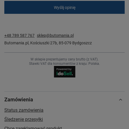
Wyślij opinię
+48 789 587 767
sklep@butomania.pl
Butomania.pl
,
Kościuszki 27b
,
85-079
Bydgoszcz
W sklepie prezentujemy ceny brutto (z VAT).
Stawki VAT dla konsumentów z kraju:
Polska
.
Zamówienia
Status zamówienia
Śledzenie przesyłki
Chcę zareklamować produkt