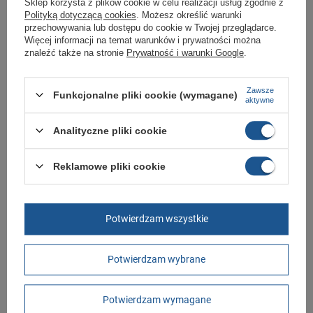
Sklep korzysta z plików cookie w celu realizacji usług zgodnie z
oryginalny i pochodzi z oficjalnej sieci dystrybucyjnej.
Polityką dotyczącą cookies
. Możesz określić warunki
przechowywania lub dostępu do cookie w Twojej przeglądarce.
W ciągu 30 dni możesz dokonać zwrotu bądź wymiany towaru bez
podania przyczyny.
Więcej informacji na temat warunków i prywatności można
znaleźć także na stronie
Prywatność i warunki Google
.
Marka
Fila
Zawsze
Funkcjonalne pliki cookie (wymagane)
aktywne
Symbol
FFW0298.43150
Analityczne pliki cookie
Gwarancja
Gwarancja
Materiał zewnętrzny
skóra ekologiczna
Reklamowe pliki cookie
tkanina
Zapięcie
sznurowane
Długość towaru w
30
Potwierdzam wszystkie
centymetrach
Więcej
Szerokość towaru w
20
centymetrach
Więcej
Potwierdzam wybrane
Wysokość towaru w
12
centymetrach
Więcej
Potwierdzam wymagane