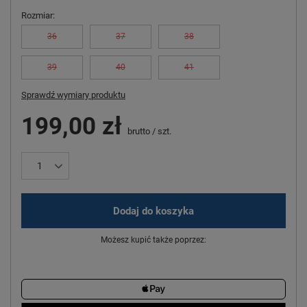
Rozmiar
36
37
38
39
40
41
Sprawdź wymiary produktu
199,00 zł
brutto
/
szt.
Dodaj do koszyka
Możesz kupić także poprzez: