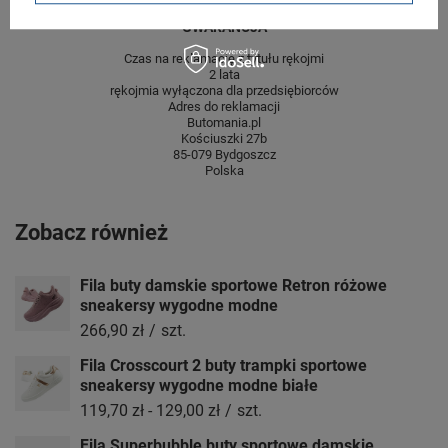
GWARANCJA
Czas na reklamację z tytułu rękojmi
2 lata
rękojmia wyłączona dla przedsiębiorców
Adres do reklamacji
Butomania.pl
Kościuszki 27b
85-079 Bydgoszcz
Polska
Zobacz również
Fila buty damskie sportowe Retron różowe
sneakersy wygodne modne
266,90 zł
/
szt.
Fila Crosscourt 2 buty trampki sportowe
sneakersy wygodne modne białe
119,70 zł
-
129,00 zł
/
szt.
Fila Superbubble buty sportowe damskie