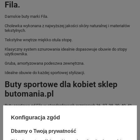
Fila.
Damskie buty marki Fila.
Cholewka wykonana z najwyższej jakości skóry naturalnej i materiałów
tekstylnych.
Tekstylne wnętrze miękko otula stopę.
Klasyczny system sznurowania idealnie dopasowuje obuwie do stopy
użytkownika.
Gruba, amortyzowana podeszwa zewnętrzna.
Idealne obuwie do każdej sportowej stylizacji.
Buty sportowe dla kobiet sklep
butomania.pl
Buty sportowe od Fila w standardowych rozmiarach 36, 37, 38, 39, 40, 41.
Zobacz jakie rozmiary są dostępne.
Konfiguracja zgód
Sklep Butomania.pl to największy wybór obuwia sportowego dla całej
Twojej rodziny.
Dbamy o Twoją prywatność
Kupując w naszym sklepie internetowym masz gwarancję, że towar jest