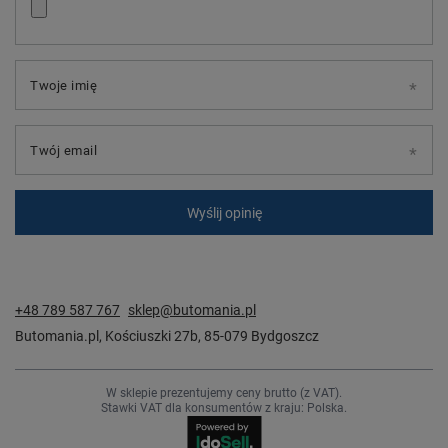
Twoje imię
Twój email
Wyślij opinię
+48 789 587 767
sklep@butomania.pl
Butomania.pl
,
Kościuszki 27b
,
85-079
Bydgoszcz
W sklepie prezentujemy ceny brutto (z VAT).
Stawki VAT dla konsumentów z kraju:
Polska
.