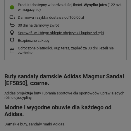
Produkt dostępny w bardzo dużej ilości
Wysyłka
jutro
(122 szt.
w magazynie)
Darmowa i szybka dostawa
od
100,00 zł
30
dni na darmowy zwrot
Sprawdź, w którym sklepie obejrzysz i kupisz od ręki
Bezpieczne zakupy
Odroczone płatności
. Kup teraz, zapłać za 30 dni, jeżeli nie
zwrócisz
Buty sandały damskie Adidas Magmur Sandal
[EF5850], czarne.
Adidas projektuje buty i ubrania sportowe dla sportowców uprawiających
różne dyscypliny.
Modne i wygodne obuwie dla każdego od
Adidas.
Damskie buty, sandały marki Adidas.