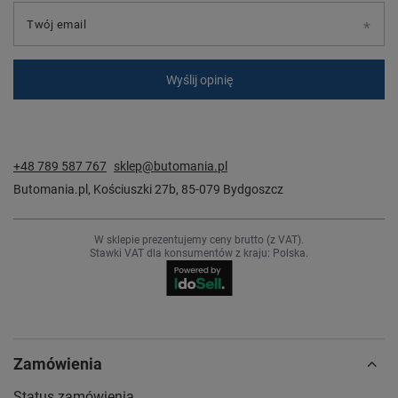
Twój email
Wyślij opinię
+48 789 587 767
sklep@butomania.pl
Butomania.pl
,
Kościuszki 27b
,
85-079
Bydgoszcz
W sklepie prezentujemy ceny brutto (z VAT).
Stawki VAT dla konsumentów z kraju:
Polska
.
Zamówienia
Status zamówienia