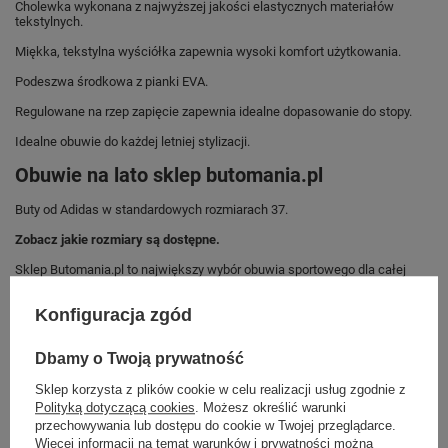
Cholewka wykonana z najwyższej jakości elastycznych materiałów
tekstylnych.
Miękka, tekstylna wyściółka zapewnia wysoki komfort użytkowania.
Podeszwa środkowa z pianki EVA.
Regulowane na rzep zapięcie zapewnia idealne dopasowanie do stopy.
Idealne obuwie do każdej letniej stylizacji.
Obuwie na lato sklep butomania.pl
Buty od Adidas w standardowych rozmiarach 37.
Zobacz jakie rozmiary są dostępne.
Sklep Butomania.pl to największy wybór obuwia sportowego dla całej
Twojej rodziny.
Konfiguracja zgód
Kupując w naszym sklepie internetowym masz gwarancję, że towar jest
oryginalny i pochodzi z oficjalnej sieci dystrybucyjnej.
Dbamy o Twoją prywatność
W ciągu 30 dni możesz dokonać zwrotu bądź wymiany towaru bez
podania przyczyny.
Sklep korzysta z plików cookie w celu realizacji usług zgodnie z
Polityką dotyczącą cookies
. Możesz określić warunki
przechowywania lub dostępu do cookie w Twojej przeglądarce.
Więcej informacji na temat warunków i prywatności można
Marka
Adidas