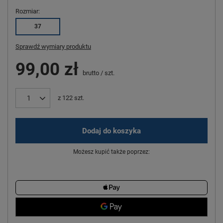
Rozmiar
37
Sprawdź wymiary produktu
99,00 zł
brutto
/
szt.
z
122
szt.
Dodaj do koszyka
Możesz kupić także poprzez: