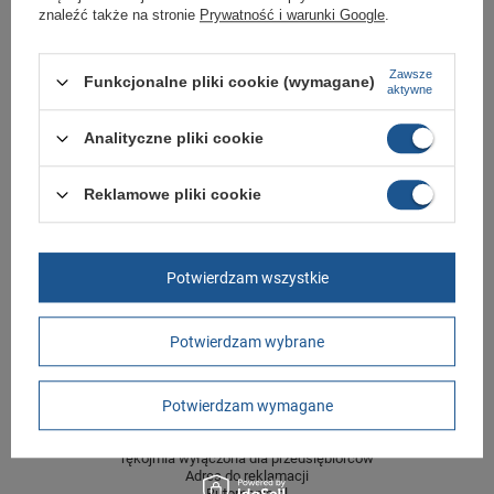
znaleźć także na stronie
Prywatność i warunki Google
.
Symbol
EF5850
Gwarancja
Gwarancja
Zawsze
Funkcjonalne pliki cookie (wymagane)
aktywne
Materiał zewnętrzny
tkanina
Zapięcie
rzepy
Analityczne pliki cookie
Kolor
czarny
Reklamowe pliki cookie
Długość towaru w
30
centymetrach
Więcej
Szerokość towaru w
20
centymetrach
Więcej
Potwierdzam wszystkie
Wysokość towaru w
12
centymetrach
Więcej
Potwierdzam wybrane
GWARANCJA
Potwierdzam wymagane
Czas na reklamację z tytułu rękojmi
2 lata
rękojmia wyłączona dla przedsiębiorców
Adres do reklamacji
Butomania.pl