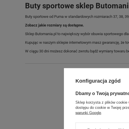
Buty sportowe sklep Butomani
Buty sportowe od Puma w standardowych rozmiarach 37, 38, 39, 40,
Zobacz jakie rozmiary są dostępne.
Sklep Butomania.pl to największy wybór obuwia sportowego dla c
Kupując w naszym sklepie internetowym masz gwarancję, że towar 
W ciągu 30 dni możesz dokonać zwrotu bądź wymiany towaru be
Konfiguracja zgód
Dbamy o Twoją prywatn
Sklep korzysta z plików cookie 
dostępu do cookie w Twojej prz
warunki Google
.
Długo