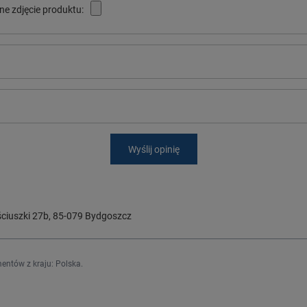
ne zdjęcie produktu:
Wyślij opinię
ciuszki 27b
,
85-079
Bydgoszcz
entów z kraju:
Polska
.