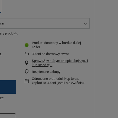
iar
ry produktu
Produkt dostępny w bardzo dużej
ilości
30
dni na darmowy zwrot
t.
Sprawdź, w którym sklepie obejrzysz i
kupisz od ręki
Bezpieczne zakupy
Odroczone płatności
. Kup teraz,
zapłać za 30 dni, jeżeli nie zwrócisz
ez: