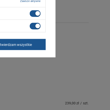
Zawsze aktywne
twierdzam wszystkie
239,00 zł
/
szt.