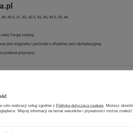
a.pl
 40.5, 41, 42, 42.5, 43, 44, 44.5, 45, 46.
ałej Twojej rodziny.
jest oryginalny i pochodzi z oficjalnej sieci dystrybucyjnej.
z podania przyczyny.
Marka
Puma
Symbol
384855 10
Gwarancja
Gwarancja
ość
Materiał zewnętrzny
skóra ekologiczna
w celu realizacji usług zgodnie z
Polityką dotyczącą cookies
. Możesz określi
Zapięcie
sznurowane
eglądarce. Więcej informacji na temat warunków i prywatności można znaleźć
Płeć
męskie
ść towaru w centymetrach
Więcej
30