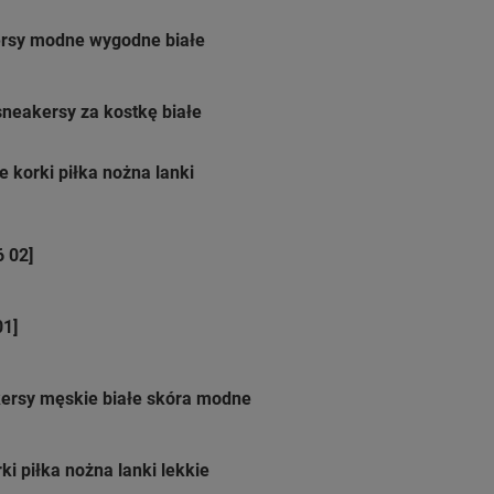
ersy modne wygodne białe
eakersy za kostkę białe
 korki piłka nożna lanki
 02]
01]
ersy męskie białe skóra modne
i piłka nożna lanki lekkie