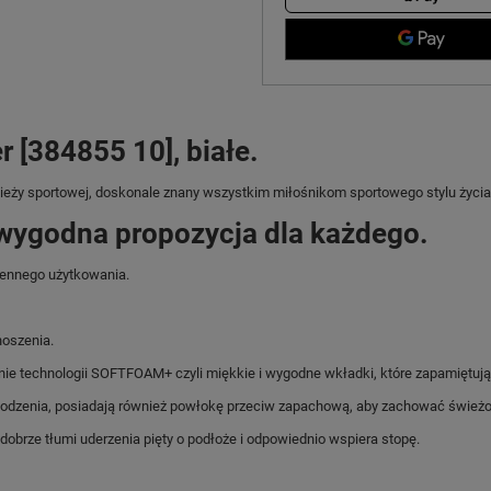
 [384855 10], białe.
zieży sportowej, doskonale znany wszystkim miłośnikom sportowego stylu życia
wygodna propozycja dla każdego.
iennego użytkowania.
noszenia.
anie technologii SOFTFOAM+ czyli miękkie i wygodne wkładki, które zapamiętują 
chodzenia, posiadają również powłokę przeciw zapachową, aby zachować świeżo
dobrze tłumi uderzenia pięty o podłoże i odpowiednio wspiera stopę.