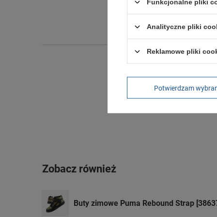
Funkcjonalne pliki 
Szeroko
Wysokoś
Analityczne pliki coo
Reklamowe pliki coo
Potwierdzam wybra
Zobacz również
Buty zimowe Puma Rebound Strap [3863