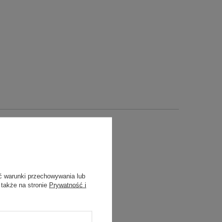
ć warunki przechowywania lub
 także na stronie
Prywatność i