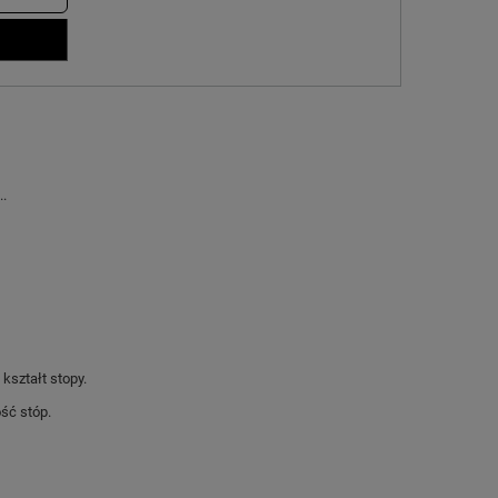
..
kształt stopy.
ść stóp.