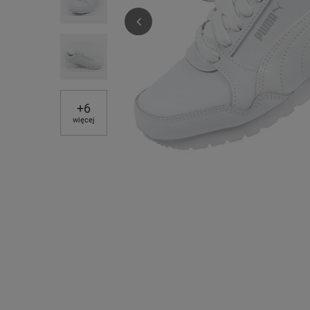
+
6
więcej