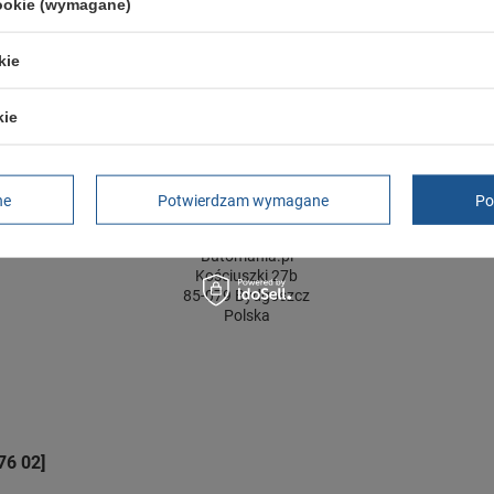
cookie (wymagane)
ść towaru w centymetrach
Więcej
20
ć towaru w centymetrach
Więcej
12
kie
kie
GWARANCJA
Czas na reklamację z tytułu rękojmi
2 lata
ne
Potwierdzam wymagane
Po
rękojmia wyłączona dla przedsiębiorców
Adres do reklamacji
Butomania.pl
Kościuszki 27b
85-079 Bydgoszcz
Polska
76 02]