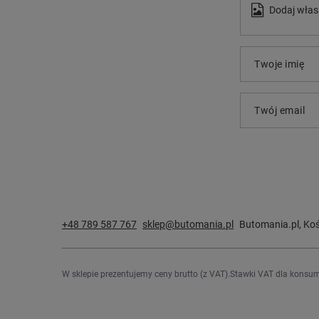
Dodaj włas
Twoje imię
Twój email
+48 789 587 767
sklep@butomania.pl
Butomania.pl
,
Koś
W sklepie prezentujemy ceny brutto (z VAT).
Stawki VAT dla konsum