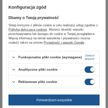
Konfiguracja zgód
Buty sportowe sklep Butomania.pl
Dbamy o Twoją prywatność
Buty sportowe od Lacoste w standardowych rozmiarach 36, 37, 37.5, 38,
39, 39.5, 40, 40.5, 41, 42.
Sklep korzysta z plików cookie w celu realizacji usług zgodnie z
Zobacz jakie rozmiary są dostępne.
Polityką dotyczącą cookies
. Możesz określić warunki
przechowywania lub dostępu do cookie w Twojej przeglądarce.
Sklep Butomania.pl to największy wybór obuwia sportowego dla całej
Więcej informacji na temat warunków i prywatności można
Twojej rodziny.
znaleźć także na stronie
Prywatność i warunki Google
.
Kupując w naszym sklepie internetowym masz gwarancję, że towar jest
oryginalny i pochodzi z oficjalnej sieci dystrybucyjnej.
Zawsze
Funkcjonalne pliki cookie (wymagane)
W ciągu 30 dni możesz dokonać zwrotu bądź wymiany towaru bez
aktywne
podania przyczyny.,
Analityczne pliki cookie
Marka
Lacoste
Reklamowe pliki cookie
Symbol
747SFA0040216
Gwarancja
Gwarancja
Potwierdzam wszystkie
Kolor
białe
Materiał zewnętrzny
skóra ekologiczna