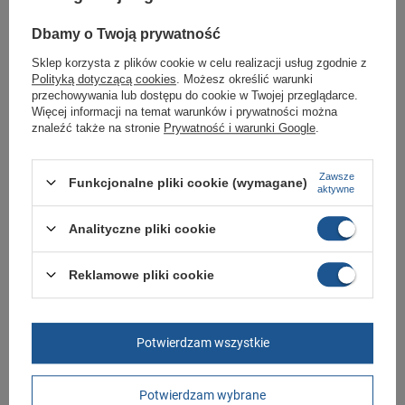
Butomania.pl
Dbamy o Twoją prywatność
Buty sportowe od Aku w standardowym rozmiarze 38.
Sklep korzysta z plików cookie w celu realizacji usług zgodnie z
Zobacz jakie rozmiary są dostępne.
Polityką dotyczącą cookies
. Możesz określić warunki
przechowywania lub dostępu do cookie w Twojej przeglądarce.
Sklep Butomania.pl to największy wybór obuwia sportowego dla całej
Twojej rodziny.
Więcej informacji na temat warunków i prywatności można
znaleźć także na stronie
Prywatność i warunki Google
.
Kupując w naszym sklepie internetowym masz gwarancję, że towar jest
oryginalny i pochodzi z oficjalnej sieci dystrybucyjnej.
Zawsze
W ciągu 30 dni możesz dokonać zwrotu bądź wymiany towaru bez
Funkcjonalne pliki cookie (wymagane)
aktywne
podania przyczyny.
Analityczne pliki cookie
Marka
Aku
Reklamowe pliki cookie
Symbol
749579
Gwarancja
Gwarancja
Materiał zewnętrzny
skóra ekologiczna
Potwierdzam wszystkie
Zapięcie
sznurowane
Potwierdzam wybrane
Długość towaru w
30