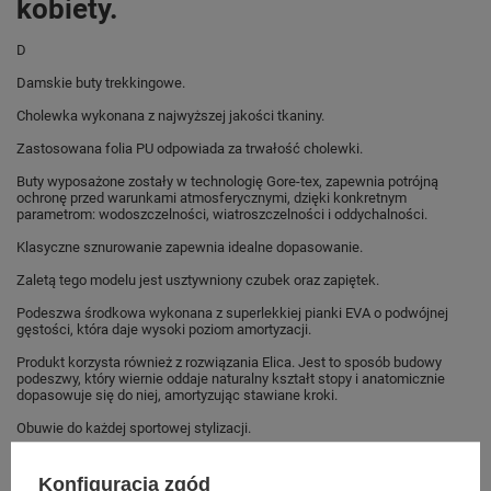
kobiety.
D
Damskie buty trekkingowe.
Cholewka wykonana z najwyższej jakości tkaniny.
Zastosowana folia PU odpowiada za trwałość cholewki.
Buty wyposażone zostały w technologię Gore-tex, zapewnia potrójną
ochronę przed warunkami atmosferycznymi, dzięki konkretnym
parametrom: wodoszczelności, wiatroszczelności i oddychalności.
Klasyczne sznurowanie zapewnia idealne dopasowanie.
Zaletą tego modelu jest usztywniony czubek oraz zapiętek.
Podeszwa środkowa wykonana z superlekkiej pianki EVA o podwójnej
gęstości, która daje wysoki poziom amortyzacji.
Produkt korzysta również z rozwiązania Elica. Jest to sposób budowy
podeszwy, który wiernie oddaje naturalny kształt stopy i anatomicznie
dopasowuje się do niej, amortyzując stawiane kroki.
Obuwie do każdej sportowej stylizacji.
Buty sportowe dla kobiet sklep
Konfiguracja zgód