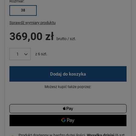
Rozmiar
38
Sprawdź wymiary produktu
369,00 zł
brutto
/
szt.
z
6
szt.
Dodaj do koszyka
Możesz kupić także poprzez:
Produkt dostępny w bardzo dużej ilości
Wysyłka
dzisiaj
(6 szt.