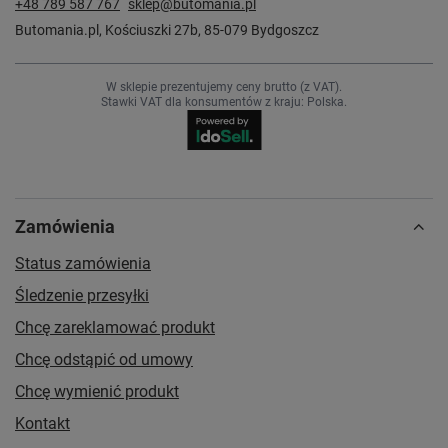
+48 789 587 767
sklep@butomania.pl
Butomania.pl
,
Kościuszki 27b
,
85-079
Bydgoszcz
W sklepie prezentujemy ceny brutto (z VAT).
Stawki VAT dla konsumentów z kraju:
Polska
.
Zamówienia
Status zamówienia
Śledzenie przesyłki
Chcę zareklamować produkt
Chcę odstąpić od umowy
Chcę wymienić produkt
Kontakt