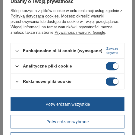
Dbamy o Twoją prywatność
Zobacz jakie rozmiary są dostępne.
Sklep korzysta z plików cookie w celu realizacji usług zgodnie z
Sklep Butomania.pl to największy wybór obuwia sportowego dla całej
Polityką dotyczącą cookies
. Możesz określić warunki
Twojej rodziny.
przechowywania lub dostępu do cookie w Twojej przeglądarce.
Kupując w naszym sklepie internetowym masz gwarancję, że towar jest
Więcej informacji na temat warunków i prywatności można
oryginalny i pochodzi z oficjalnej sieci dystrybucyjnej.
znaleźć także na stronie
Prywatność i warunki Google
.
W ciągu 30 dni możesz dokonać zwrotu bądź wymiany towaru bez
podania przyczyny.
Zawsze
Funkcjonalne pliki cookie (wymagane)
aktywne
Marka
Aku
Analityczne pliki cookie
Symbol
853570
Reklamowe pliki cookie
Gwarancja
Gwarancja
Materiał zewnętrzny
skóra ekologiczna
Zapięcie
sznurowane
Potwierdzam wszystkie
Długość towaru w
30
centymetrach
Więcej
Potwierdzam wybrane
Szerokość towaru w
20
centymetrach
Więcej