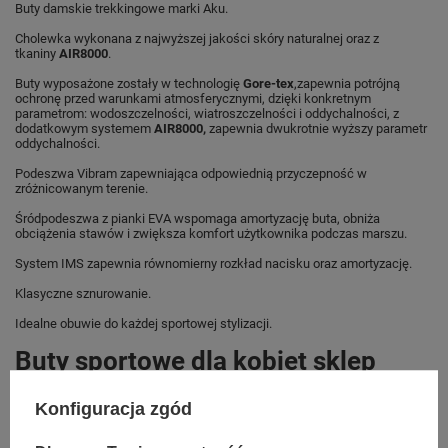
Buty damskie trekkingowe marki Aku.
Cholewka wykonana z najwyższej jakości skóry naturalnej oraz z
tkaniny
AIR8000
.
Buty wyposażone zostały w technologię
Gore-tex
,zapewnia potrójną
ochronę przed warunkami atmosferycznymi, dzięki konkretnym
parametrom: wodoszczelności, wiatroszczelności i oddychalności, z
dodatkowym systemem
AIR8000,
zapewnia dwukrotnie wyższy parametr
oddychalności.
Podeszwa Vibram zapewniająca odpowiednią przyczepność w
zróżnicowanym terenie.
Śródpodeszwa z pianki EVA wspomaga amortyzację buta, obniża
obciążenia stawów i zwiększa komfort użytkownika podczas marszu.
System IMS zapewnia równomierny rozkład nacisku oraz amortyzację.
Klasyczne sznurowanie.
Idealne obuwie do każdej sportowej stylizacji.
Buty sportowe dla kobiet sklep
Butomania.pl
Konfiguracja zgód
Buty sportowe od Aku w standardowym rozmiarze 38.