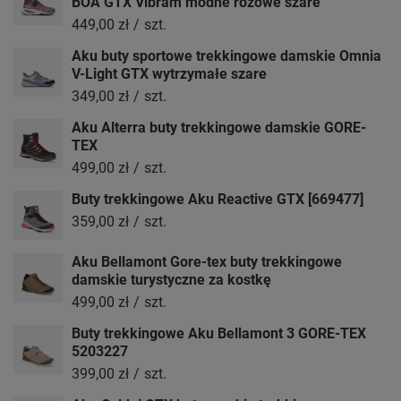
BOA GTX Vibram modne różowe szare
449,00 zł
/
szt.
Aku buty sportowe trekkingowe damskie Omnia
V-Light GTX wytrzymałe szare
349,00 zł
/
szt.
Aku Alterra buty trekkingowe damskie GORE-
TEX
499,00 zł
/
szt.
Buty trekkingowe Aku Reactive GTX [669477]
359,00 zł
/
szt.
Aku Bellamont Gore-tex buty trekkingowe
damskie turystyczne za kostkę
499,00 zł
/
szt.
Buty trekkingowe Aku Bellamont 3 GORE-TEX
5203227
399,00 zł
/
szt.