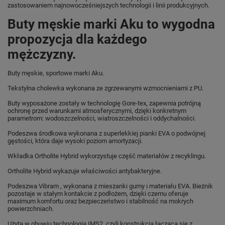
zastosowaniem najnowocześniejszych technologii i linii produkcyjnych.
Buty męskie marki Aku to wygodna
propozycja dla każdego
mężczyzny.
Buty męskie, sportowe marki Aku.
Tekstylna cholewka wykonana ze zgrzewanymi wzmocnieniami z PU.
Buty wyposażone zostały w technologię Gore-tex, zapewnia potrójną
ochronę przed warunkami atmosferycznymi, dzięki konkretnym
parametrom: wodoszczelności, wiatroszczelności i oddychalności.
Podeszwa środkowa wykonana z superlekkiej pianki EVA o podwójnej
gęstości, która daje wysoki poziom amortyzacji.
Wkładka Ortholite Hybrid wykorzystuje część materiałów z recyklingu.
Ortholite Hybrid wykazuje właściwości antybakteryjne.
Podeszwa Vibram , wykonana z mieszanki gumy i materiału EVA. Bieżnik
pozostaje w stałym kontakcie z podłożem, dzięki czemu oferuje
maximum komfortu oraz bezpieczeństwo i stabilność na mokrych
powierzchniach.
Użyta w obuwiu technologia IMS2, czyli konstrukcja łącząca się z