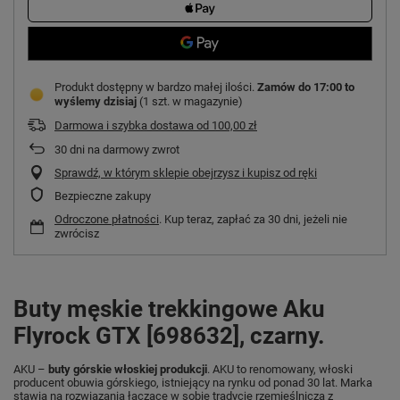
Produkt dostępny w bardzo małej ilości
Zamów do
17:00 to
wyślemy dzisiaj
(1 szt. w magazynie)
Darmowa i szybka dostawa
od
100,00 zł
30
dni na darmowy zwrot
Sprawdź, w którym sklepie obejrzysz i kupisz od ręki
Bezpieczne zakupy
Odroczone płatności
. Kup teraz, zapłać za 30 dni, jeżeli nie
zwrócisz
Buty męskie trekkingowe Aku
Flyrock GTX [698632], czarny.
AKU –
buty górskie włoskiej produkcji
. AKU to renomowany, włoski
producent obuwia górskiego, istniejący na rynku od ponad 30 lat. Marka
stawia na rozwiązania łączące w sobie tradycję rzemieślniczą z