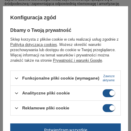
śródpodeszwą i zapewniająca odpowiednią równowagę i amortyzację.
Idealne obuwie do każdej sportowej stylizacji.
Konfiguracja zgód
Buty sportowe dla mężczyzn sklep
Dbamy o Twoją prywatność
Butomania.pl
Sklep korzysta z plików cookie w celu realizacji usług zgodnie z
Buty sportowe od Aku w standardowym rozmiarze 42.
Polityką dotyczącą cookies
. Możesz określić warunki
przechowywania lub dostępu do cookie w Twojej przeglądarce.
Zobacz jakie rozmiary są dostępne.
Więcej informacji na temat warunków i prywatności można
znaleźć także na stronie
Prywatność i warunki Google
.
Sklep Butomania.pl to największy wybór obuwia sportowego dla całej
Twojej rodziny.
Kupując w naszym sklepie internetowym masz gwarancję, że towar jest
Zawsze
Funkcjonalne pliki cookie (wymagane)
oryginalny i pochodzi z oficjalnej sieci dystrybucyjnej.
aktywne
W ciągu 30 dni możesz dokonać zwrotu bądź wymiany towaru bez
podania przyczyny.
Analityczne pliki cookie
Reklamowe pliki cookie
Marka
Aku
Symbol
698632
Potwierdzam wszystkie
Gwarancja
Gwarancja