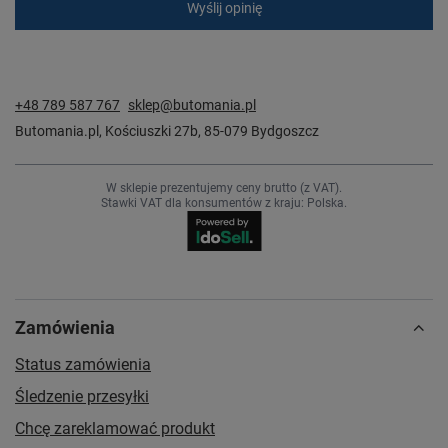
Wyślij opinię
+48 789 587 767
sklep@butomania.pl
Butomania.pl
,
Kościuszki 27b
,
85-079
Bydgoszcz
W sklepie prezentujemy ceny brutto (z VAT).
Stawki VAT dla konsumentów z kraju:
Polska
.
Zamówienia
Status zamówienia
Śledzenie przesyłki
Chcę zareklamować produkt