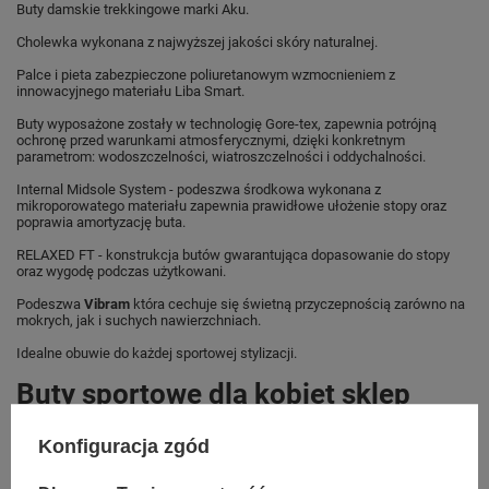
Buty damskie trekkingowe marki Aku.
Cholewka wykonana z najwyższej jakości skóry naturalnej.
Palce i pieta zabezpieczone poliuretanowym wzmocnieniem z
innowacyjnego materiału Liba Smart.
Buty wyposażone zostały w technologię Gore-tex, zapewnia potrójną
ochronę przed warunkami atmosferycznymi, dzięki konkretnym
parametrom: wodoszczelności, wiatroszczelności i oddychalności.
Internal Midsole System - podeszwa środkowa wykonana z
mikroporowatego materiału zapewnia prawidłowe ułożenie stopy oraz
poprawia amortyzację buta.
RELAXED FT - konstrukcja butów gwarantująca dopasowanie do stopy
oraz wygodę podczas użytkowani.
Podeszwa
Vibram
która cechuje się świetną przyczepnością zarówno na
mokrych, jak i suchych nawierzchniach.
Idealne obuwie do każdej sportowej stylizacji.
Buty sportowe dla kobiet sklep
Butomania.pl
Konfiguracja zgód
Buty sportowe od Aku w standardowym rozmiarze 42.