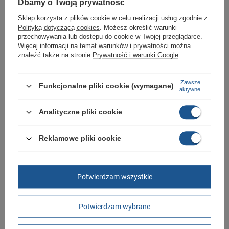
Dbamy o Twoją prywatność
Zobacz jakie rozmiary są dostępne.
Sklep korzysta z plików cookie w celu realizacji usług zgodnie z
Sklep Butomania.pl to największy wybór obuwia sportowego dla całej
Polityką dotyczącą cookies
. Możesz określić warunki
Twojej rodziny.
przechowywania lub dostępu do cookie w Twojej przeglądarce.
Kupując w naszym sklepie internetowym masz gwarancję, że towar jest
Więcej informacji na temat warunków i prywatności można
oryginalny i pochodzi z oficjalnej sieci dystrybucyjnej.
znaleźć także na stronie
Prywatność i warunki Google
.
W ciągu 30 dni możesz dokonać zwrotu bądź wymiany towaru bez
podania przyczyny.
Zawsze
Funkcjonalne pliki cookie (wymagane)
aktywne
Marka
Aku
Analityczne pliki cookie
Symbol
528565
Reklamowe pliki cookie
Gwarancja
Gwarancja
Materiał zewnętrzny
skóra ekologiczna
Zapięcie
sznurowane
Potwierdzam wszystkie
Długość towaru w
30
centymetrach
Więcej
Potwierdzam wybrane
Szerokość towaru w
20
centymetrach
Więcej