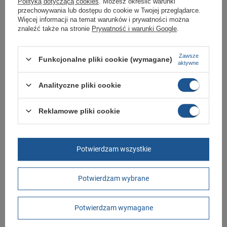
Polityką dotyczącą cookies
. Możesz określić warunki
przechowywania lub dostępu do cookie w Twojej przeglądarce.
Uwaga!
Więcej informacji na temat warunków i prywatności można
znaleźć także na stronie
Prywatność i warunki Google
.
Obuwie sprzedajemy w obniżonej cenie o 65% z powodu delikatnych
defektów wizualnych (np. zadrapania, małe plamki, ślady kleju).
Zapewniamy, że obuwie mimo to jest pełnowartościowe, a defekty są
Zawsze
Funkcjonalne pliki cookie (wymagane)
niewielkie i czasami nie występują.
aktywne
Podana długość wkładki w parametrach odpowiada maksymalnej
długości stopy.
Analityczne pliki cookie
Buty trekkingowe sklep
Reklamowe pliki cookie
Butomania.pl
Buty od Hanwag w standardowych rozmiarach 40, 43, 45, 46, 46.5.
Potwierdzam wszystkie
Zobacz jakie rozmiary są dostępne.
Sklep Butomania.pl to największy wybór obuwia sportowego dla całej
Twojej rodziny.
Potwierdzam wybrane
Kupując w naszym sklepie internetowym masz gwarancję, że towar jest
oryginalny i pochodzi z oficjalnej sieci dystrybucyjnej.
Potwierdzam wymagane
W ciągu 30 dni możesz dokonać zwrotu bądź wymiany towaru bez
podania przyczyny.