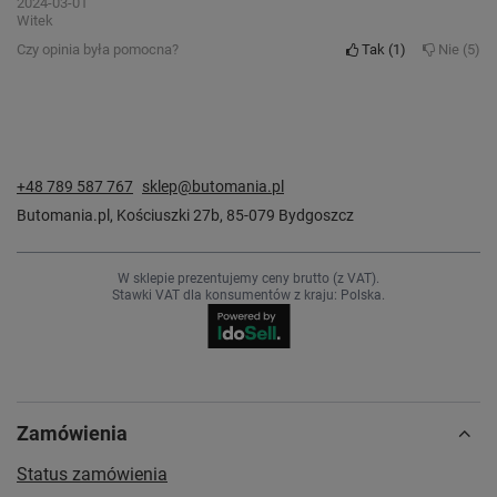
2024-03-01
Witek
Czy opinia była pomocna?
Tak
1
Nie
5
+48 789 587 767
sklep@butomania.pl
Butomania.pl
,
Kościuszki 27b
,
85-079
Bydgoszcz
W sklepie prezentujemy ceny brutto (z VAT).
Stawki VAT dla konsumentów z kraju:
Polska
.
Zamówienia
Status zamówienia