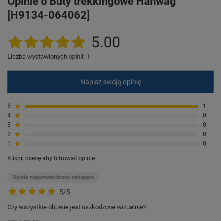
Opinie o Buty trekkingowe Hanwag
[H9134-064062]
5.00
Liczba wystawionych opinii: 1
Napisz swoją opinię
5
1
4
0
3
0
2
0
1
0
Kliknij ocenę aby filtrować opinie
Opinia niepotwierdzona zakupem
5/5
Czy wszystkie obuwie jest uszkodzone wizualnie?