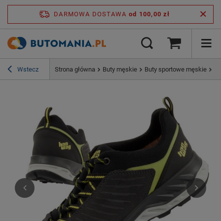
DARMOWA DOSTAWA
od 100,00 zł
Wstecz
Strona główna
Buty męskie
Buty sportowe męskie
Bu