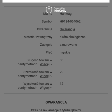
Marka
Hanwag
Symbol
H9134-064062
Gwarancja
Gwarancja
Materiał zewnętrzny
skóra ekologiczna
Zapięcie
sznurowane
Płeć
męskie
Długość towaru w
30
centymetrach
Więcej
Szerokość towaru w
20
centymetrach
Więcej
Wysokość towaru w
12
centymetrach
Więcej
GWARANCJA
Czas na reklamację z tytułu rękojmi