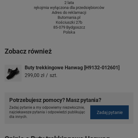
2 lata
rękojmia wyłączona dla przedsiębiorców
Adres do reklamacji
Butomania.pl
Kościuszki 27b
85-079 Bydgoszcz
Polska
Zobacz również
Buty trekkingowe Hanwag [H9132-012601]
299,00 zł
/
szt.
Potrzebujesz pomocy? Masz pytania?
Zadaj pytanie a my odpowiemy niezwłocznie,
Zadaj pytanie
najciekawsze pytania i odpowiedzi publikując
dla innych.