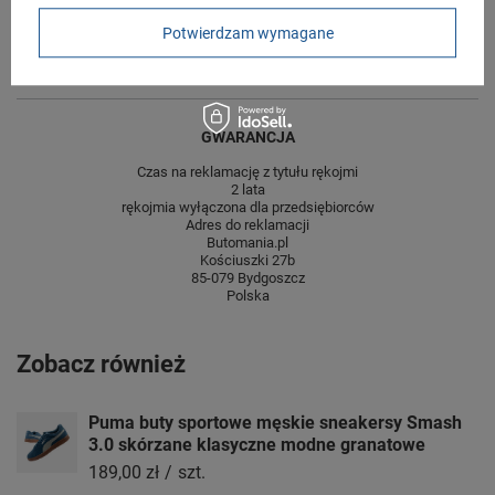
Szerokość towaru w
20
centymetrach
Więcej
Potwierdzam wymagane
Wysokość towaru w
12
centymetrach
Więcej
GWARANCJA
Czas na reklamację z tytułu rękojmi
2 lata
rękojmia wyłączona dla przedsiębiorców
Adres do reklamacji
Butomania.pl
Kościuszki 27b
85-079 Bydgoszcz
Polska
Zobacz również
Puma buty sportowe męskie sneakersy Smash
3.0 skórzane klasyczne modne granatowe
189,00 zł
/
szt.