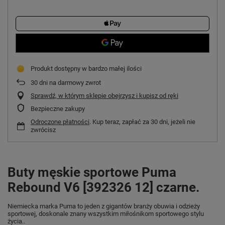
Produkt dostępny w bardzo małej ilości
30
dni na darmowy zwrot
Sprawdź, w którym sklepie obejrzysz i kupisz od ręki
Bezpieczne zakupy
Odroczone płatności
. Kup teraz, zapłać za 30 dni, jeżeli nie
zwrócisz
Buty męskie sportowe Puma
Rebound V6 [392326 12] czarne.
Niemiecka marka Puma
to jeden z gigantów branży obuwia i odzieży
sportowej, doskonale znany wszystkim miłośnikom sportowego stylu
życia..