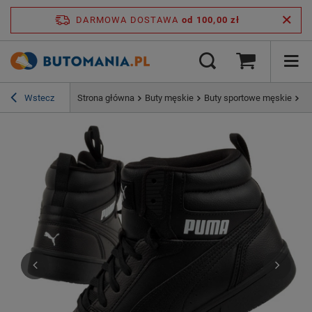
DARMOWA DOSTAWA
od 100,00 zł
Wstecz
Strona główna
Buty męskie
Buty sportowe męskie
Bu