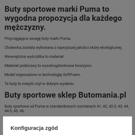
Buty sportowe marki Puma to
wygodna propozycja dla każdego
mężczyzny.
Przyciągające uwagę buty marki Puma.
Cholewka została wykonana z najwyższej jakości skóry ekologicznej.
Wewnętrzna wyściółka to materiał.
Materiał podeszwy to wysokogatunkowe tworzywo.
Model wyposażono w technologię SoftFoam.
Te buty to miejski styl w dobrym wydaniu
Buty sportowe sklep Butomania.pl
Buty sportowe od Puma w standardowych rozmiarach 41, 42, 42.5, 43, 44,
44.5, 45, 46.
Zobacz jakie rozmiary są dostępne.
Konfiguracja zgód
Sklep Butomania.pl to największy wybór obuwia sportowego dla całej
Twojej rodziny.