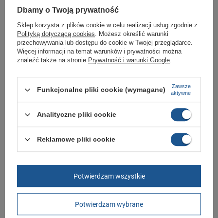
Dbamy o Twoją prywatność
Kupując w naszym sklepie internetowym masz gwarancję, że towar jest
oryginalny i pochodzi z oficjalnej sieci dystrybucyjnej.
Sklep korzysta z plików cookie w celu realizacji usług zgodnie z
W ciągu 30 dni możesz dokonać zwrotu bądź wymiany towaru bez
Polityką dotyczącą cookies
. Możesz określić warunki
podania przyczyny.
przechowywania lub dostępu do cookie w Twojej przeglądarce.
Więcej informacji na temat warunków i prywatności można
znaleźć także na stronie
Prywatność i warunki Google
.
Marka
Puma
Zawsze
Funkcjonalne pliki cookie (wymagane)
Symbol
392326 12
aktywne
Gwarancja
Gwarancja
Analityczne pliki cookie
Kod
392326 12
Materiał zewnętrzny
skóra ekologiczna
Reklamowe pliki cookie
Zapięcie
sznurowane
Płeć
męskie
Potwierdzam wszystkie
Kolor
czarny
Długość towaru w
30
Potwierdzam wybrane
centymetrach
Więcej