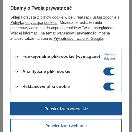
Dół bluzy i rękawy zakończone ściągaczem..
Dbamy o Twoją prywatność
Skład materiału to 53% bawełna, 36% poliester, 11% wiskoza.
Sklep korzysta z plików cookie w celu realizacji usług zgodnie z
Polityką dotyczącą cookies
. Możesz określić warunki
Odzież sportowa dla każdego sklep
przechowywania lub dostępu do cookie w Twojej przeglądarce.
Butomania.pl
Więcej informacji na temat warunków i prywatności można
znaleźć także na stronie
Prywatność i warunki Google
.
Bluza sportowa od Adidas w rozmiarach standardowych 128, 140, 152,
164. 170.
Zawsze
Zobacz jakie rozmiary są dostępne.
Funkcjonalne pliki cookie (wymagane)
aktywne
Sklep Butomania.pl to największy wybór obuwia sportowego i odzieży dla
całej Twojej rodziny.
Analityczne pliki cookie
Kupując w naszym sklepie internetowym masz gwarancję, że towar jest
oryginalny i pochodzi z oficjalnej sieci dystrybucyjnej.
Reklamowe pliki cookie
W ciągu 30 dni możesz dokonać zwrotu bądź wymiany towaru bez
podania przyczyny.
Potwierdzam wszystkie
Marka
Adidas
Symbol
HM8752
Potwierdzam wybrane