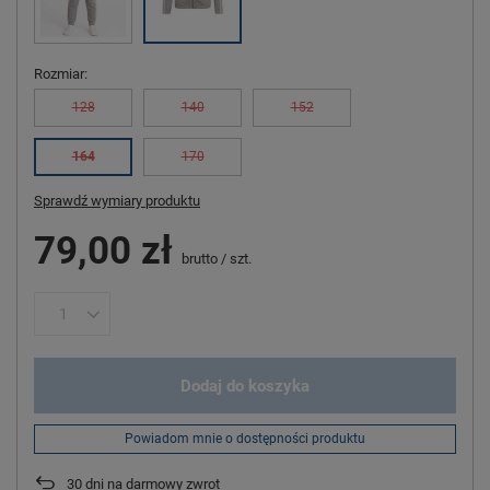
Rozmiar
128
140
152
164
170
Sprawdź wymiary produktu
79,00 zł
brutto
/
szt.
Dodaj do koszyka
Powiadom mnie o dostępności produktu
30
dni na darmowy zwrot