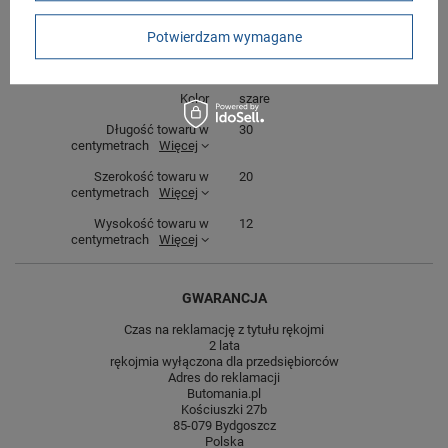
Gwarancja
Gwarancja
Potwierdzam wymagane
Stan
Nowy
Materiał zewnętrzny
inny materiał
Kolor
szare
Długość towaru w
30
centymetrach
Więcej
Szerokość towaru w
20
centymetrach
Więcej
Wysokość towaru w
12
centymetrach
Więcej
GWARANCJA
Czas na reklamację z tytułu rękojmi
2 lata
rękojmia wyłączona dla przedsiębiorców
Adres do reklamacji
Butomania.pl
Kościuszki 27b
85-079 Bydgoszcz
Polska