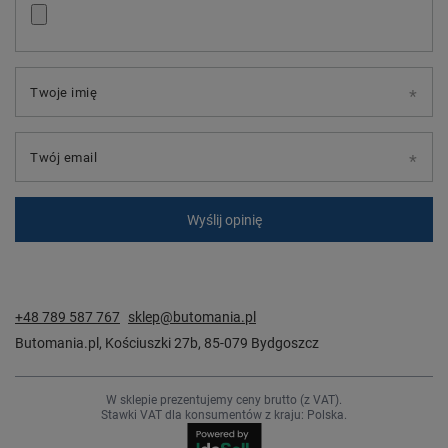
Twoje imię
Twój email
Wyślij opinię
+48 789 587 767
sklep@butomania.pl
Butomania.pl
,
Kościuszki 27b
,
85-079
Bydgoszcz
W sklepie prezentujemy ceny brutto (z VAT).
Stawki VAT dla konsumentów z kraju:
Polska
.