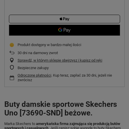
Produkt dostępny w bardzo małej ilości
30
dni na darmowy zwrot
Sprawdź, w którym sklepie obejrzysz i kupisz od ręki
Bezpieczne zakupy
Odroczone płatności
. Kup teraz, zapłać za 30 dni, jeżeli nie
zwrócisz
Buty damskie sportowe Skechers
Uno [73690-SND] beżowe.
Marka Skechers to
amerykańska firma zajmująca się produkcją butów
sportowych i casualowych
. Jeśli cenisz sobie wygodę to buty Skechers