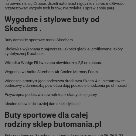
na pewno nie są Ci obce. Jeżeli natomiast nigdy nie miałeś możliwości
przetestować wygody tych butów, nie zwlekaj i spraw sobie parę!
Wygodne i stylowe buty od
Skechers .
Buty damskie sportowe marki Skechers.
Cholewka wykonana z najwyższej jakości gładkiej profilowanej skóry
syntetycznej Durabuck.
Wkładka Wedge Fit tworząca niewidoczny 2,5 cm obcas.
Wygodna wkładka Skechers Air-Cooled Memory Foam.
Widoczna amortyzująca podeszwa środkowa Skech-Air - niesamowite
podeszwy z domieszką powietrza dają poczucie chodzenia po chmurach.
Przyczepna podeszwa zewnętrzna z elastycznej gumy.
Idealne obuwie do każdej damskiej stylizacji.
Buty sportowe dla całej
rodziny sklep butomania.pl
Buty sportowe od Skechers w standardowych rozmiarach 36, 36.5, 37,