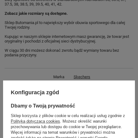
37.5, 38, 38.5, 39, 39.5, 40, 41, 42.
Zobacz jakie rozmiary są dostępne.
Sklep Butomania.pl to największy wybór obuwia sportowego dla całej
Twojej rodziny.
Kupując w naszym sklepie internetowym masz gwarancję, że towar jest
oryginalny i pochodzi z oficjalnej sieci dystrybucyjnej.
W ciągu 30 dni możesz dokonać zwrotu bądź wymiany towaru bez
podania przyczyny.
Marka
Skechers
Symbol
73690-SND
Konfiguracja zgód
Gwarancja
Gwarancja
Materiał zewnętrzny
skóra ekologiczna
Dbamy o Twoją prywatność
Zapięcie
sznurowane
Sklep korzysta z plików cookie w celu realizacji usług zgodnie z
Polityką dotyczącą cookies
. Możesz określić warunki
Długość towaru w
30
przechowywania lub dostępu do cookie w Twojej przeglądarce.
centymetrach
Więcej
Więcej informacji na temat warunków i prywatności można
znaleźć także na stronie
Prywatność i warunki Google
.