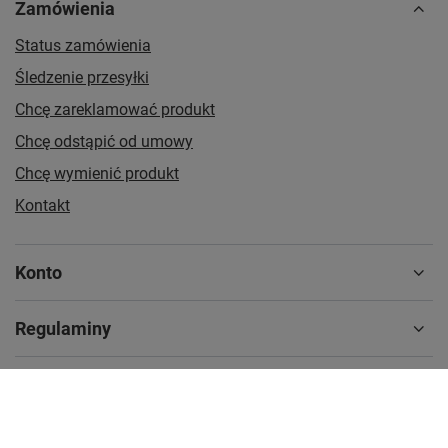
Zamówienia
Status zamówienia
Śledzenie przesyłki
Chcę zareklamować produkt
Chcę odstąpić od umowy
Chcę wymienić produkt
Kontakt
Konto
Regulaminy
MOJE KONTO