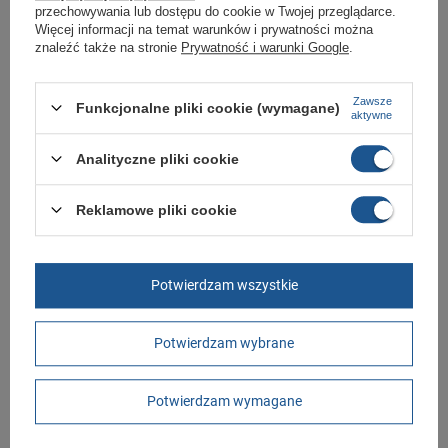
W ciągu 30 dni możesz dokonać zwrotu bądź wymiany towaru bez
przechowywania lub dostępu do cookie w Twojej przeglądarce.
podania przyczyny.
Więcej informacji na temat warunków i prywatności można
znaleźć także na stronie
Prywatność i warunki Google
.
Marka
Adidas
Zawsze
Funkcjonalne pliki cookie (wymagane)
aktywne
Symbol
GW4164
Gwarancja
Gwarancja
Analityczne pliki cookie
Zapięcie
sznurowane
Reklamowe pliki cookie
Materiał zewnętrzny
tkanina
Długość towaru w
30
centymetrach
Więcej
Potwierdzam wszystkie
Szerokość towaru w
20
centymetrach
Więcej
Potwierdzam wybrane
Wysokość towaru w
12
centymetrach
Więcej
Potwierdzam wymagane
GWARANCJA