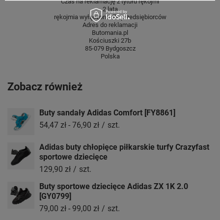
Czas na reklamację z tytułu rękojmi
2 lata
rękojmia wyłączona dla przedsiębiorców
Adres do reklamacji
Butomania.pl
Kościuszki 27b
85-079 Bydgoszcz
Polska
Zobacz również
Buty sandały Adidas Comfort [FY8861]
54,47 zł
-
76,90 zł
/
szt.
Adidas buty chłopięce piłkarskie turfy Crazyfast
sportowe dziecięce
129,90 zł
/
szt.
Buty sportowe dziecięce Adidas ZX 1K 2.0
[GY0799]
79,00 zł
-
99,00 zł
/
szt.