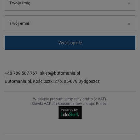
Twoje imię
Twój email
Wyślij opinię
+48 789 587 767
sklep@butomania.pl
Butomania.pl
,
Kościuszki 27b
,
85-079
Bydgoszcz
W sklepie prezentujemy ceny brutto (z VAT).
Stawki VAT dla konsumentów z kraju:
Polska
.