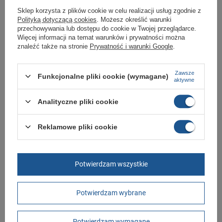
Sklep korzysta z plików cookie w celu realizacji usług zgodnie z
Polityką dotyczącą cookies
. Możesz określić warunki
Marka
Adidas
przechowywania lub dostępu do cookie w Twojej przeglądarce.
Więcej informacji na temat warunków i prywatności można
Symbol
GY6700
znaleźć także na stronie
Prywatność i warunki Google
.
Gwarancja
Gwarancja
Zapięcie
sznurowane
Zawsze
Funkcjonalne pliki cookie (wymagane)
aktywne
Stan
Nowy
Analityczne pliki cookie
Płeć
męskie
Długość towaru w
30
centymetrach
Więcej
Reklamowe pliki cookie
Szerokość towaru w
20
centymetrach
Więcej
Potwierdzam wszystkie
Wysokość towaru w
12
centymetrach
Więcej
Potwierdzam wybrane
GWARANCJA
Czas na reklamację z tytułu rękojmi
Potwierdzam wymagane