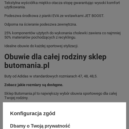
Tekstylna wyściółka miękko otacza stopę gwarantując wysoki komfort
użytkowania.
Podeszwa środkowa z pianki EVA ze wstawkami JET BOOST.
Odporna na ścieranie podeszwa zewnętrzna.
25% komponentów użytych do wykonania cholewki zawiera co najmniej
50% materiałów pochodzących z recyklingu.
Idealne obuwie do każdej sportowej stylizacji.
Obuwie dla całej rodziny sklep
butomania.pl
Buty od Adidas w standardowych rozmiarach 47, 48, 48,5.
Zobacz jakie rozmiary są dostępne.
Sklep Butomania.pl to największy wybór obuwia sportowego dla całej
Twojej rodziny.
Kupując w naszym sklepie internetowym masz gwarancję, że towar jest
oryginalny i pochodzi z oficjalnej sieci dystrybucyjnej.
Konfiguracja zgód
W ciągu 30 dni możesz dokonać zwrotu bądź wymiany towaru bez
podania przyczyny.
Dbamy o Twoją prywatność