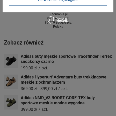
2 lata
rękojmia wyłączona dla przedsiębiorców
Adres do reklamacji
Butomania.pl
Kościuszki 27b
85-079 Bydgoszcz
Polska
Zobacz również
Adidas buty męskie sportowe Tracefinder Terrex
sneakersy czarne
199,00 zł
/
szt.
Adidas Hyperturf Adventure buty trekkingowe
męskie z ochraniaczem
369,00 zł
-
399,00 zł
/
szt.
Adidas NMD_V3 BOOST GORE-TEX buty
sportowe męskie modne wygodne
399,00 zł
/
szt.