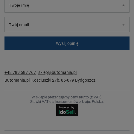
Twoje imię
Twój email
Wyślij opinię
+48 789 587 767
sklep@butomania.pl
Butomania.pl
,
Kościuszki 27b
,
85-079
Bydgoszcz
W sklepie prezentujemy ceny brutto (z VAT).
Stawki VAT dla konsumentów z kraju:
Polska
.