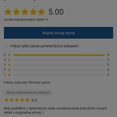
5.00
Liczba wystawionych opinii: 4
Napisz swoją opinię
Pokaż tylko opinie potwierdzone zakupem
5
4
4
0
3
0
2
0
1
0
Kliknij ocenę aby filtrować opinie
Opinia niepotwierdzona zakupem
5/5
Buty podróbka :) sprawdzicie sobie rozmieszczenie znaczków i innych
detali z oryginalnej strony :)