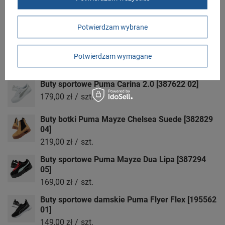
Zobacz również
Potwierdzam wybrane
Buty sportowe damskie Puma Jada Olympic
[382574 01]
Potwierdzam wymagane
99,00 zł
/
szt.
Buty sportowe Puma Carina 2.0 [387622 02]
179,00 zł
/
szt.
Buty botki Puma Mayze Chelsea Suede [382829
04]
219,00 zł
/
szt.
Buty sportowe Puma Mayze Dua Lipa [387294
05]
169,00 zł
/
szt.
Buty sportowe damskie Puma Flyer Flex [195562
01]
149,00 zł
/
szt.