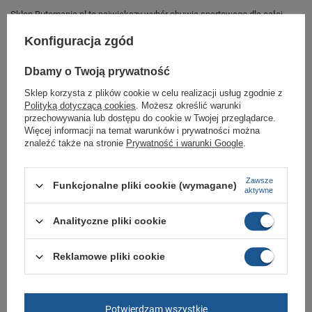
Sklep Butomania.pl to największy wybór obuwia sportowego dla całej
Twojej rodziny.
Konfiguracja zgód
Kupując w naszym sklepie internetowym masz gwarancję, że towar jest
oryginalny i pochodzi z oficjalnej sieci dystrybucyjnej.
Dbamy o Twoją prywatność
W ciągu 30 dni możesz dokonać zwrotu bądź wymiany towaru bez
podania przyczyny.
Sklep korzysta z plików cookie w celu realizacji usług zgodnie z
Polityką dotyczącą cookies
. Możesz określić warunki
przechowywania lub dostępu do cookie w Twojej przeglądarce.
Więcej informacji na temat warunków i prywatności można
Marka
Puma
znaleźć także na stronie
Prywatność i warunki Google
.
Symbol
383995 03
Zapięcie
sznurowane
Zawsze
Funkcjonalne pliki cookie (wymagane)
aktywne
Stan
Nowy
Analityczne pliki cookie
Długość towaru w
30
centymetrach
Więcej
Szerokość towaru w
20
Reklamowe pliki cookie
centymetrach
Więcej
Wysokość towaru w
12
centymetrach
Więcej
Potwierdzam wszystkie