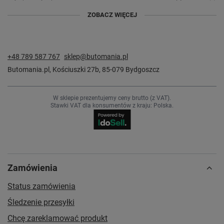
ZOBACZ WIĘCEJ
Opinia potwierdzona zakupem
5/5
2023-06-16
Anna, Koszalin
+48 789 587 767
sklep@butomania.pl
Czy opinia była pomocna?
Tak
10
Nie
1
Butomania.pl
,
Kościuszki 27b
,
85-079
Bydgoszcz
W sklepie prezentujemy ceny brutto (z VAT).
Stawki VAT dla konsumentów z kraju:
Polska
.
Zamówienia
Status zamówienia
Śledzenie przesyłki
Chcę zareklamować produkt