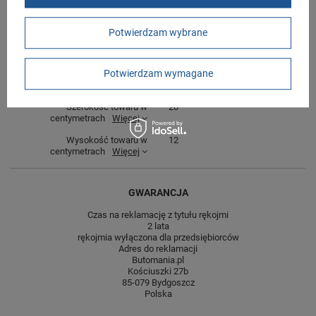
Stan
Nowy
Płeć
męskie
Potwierdzam wybrane
Kolor
czarny
Potwierdzam wymagane
Długość towaru w
30
centymetrach
Więcej
Szerokość towaru w
20
centymetrach
Więcej
Wysokość towaru w
12
centymetrach
Więcej
GWARANCJA
Czas na reklamację z tytułu rękojmi
2 lata
rękojmia wyłączona dla przedsiębiorców
Adres do reklamacji
Butomania.pl
Kościuszki 27b
85-079 Bydgoszcz
Polska