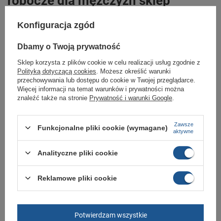
robocze dla mężczyzn sklep
Butomania.pl
Konfiguracja zgód
Buty robocze w standardowym rozmiarze 40,41,42,43,44,45,46
Dbamy o Twoją prywatność
Zobacz jakie rozmiary są dostępne.
Sklep korzysta z plików cookie w celu realizacji usług zgodnie z
Sklep Butomania.pl to największy wybór obuwia sportowego dla całej
Twojej rodziny.
Polityką dotyczącą cookies
. Możesz określić warunki
przechowywania lub dostępu do cookie w Twojej przeglądarce.
Kupując w naszym sklepie internetowym masz gwarancję, że towar jest
Więcej informacji na temat warunków i prywatności można
oryginalny i pochodzi z oficjalnej sieci dystrybucyjnej.
znaleźć także na stronie
Prywatność i warunki Google
.
W ciągu 30 dni możesz dokonać zwrotu bądź wymiany towaru bez
podania przyczyny.
Zawsze
Funkcjonalne pliki cookie (wymagane)
aktywne
Marka
Airtox
Analityczne pliki cookie
Symbol
MR3S1CA
Reklamowe pliki cookie
Gwarancja
Gwarancja
Materiał zewnętrzny
tkanina
Zapięcie
sznurowane
Potwierdzam wszystkie