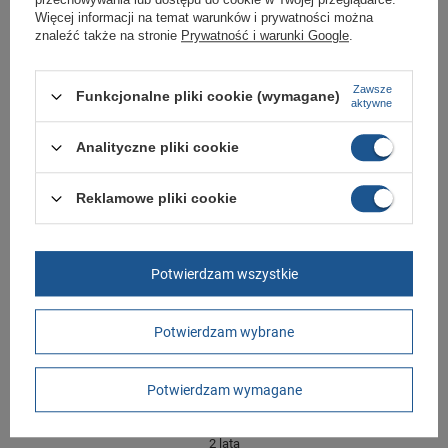
Marka
Adidas
Więcej informacji na temat warunków i prywatności można
znaleźć także na stronie
Prywatność i warunki Google
.
Symbol
HQ4270
Gwarancja
Gwarancja
Zawsze
Funkcjonalne pliki cookie (wymagane)
Stan
Nowy
aktywne
Zapięcie
sznurowane
Analityczne pliki cookie
Materiał zewnętrzny
tkanina
Płeć
męskie
Reklamowe pliki cookie
Długość towaru w
30
centymetrach
Więcej
Potwierdzam wszystkie
Szerokość towaru w
20
centymetrach
Więcej
Wysokość towaru w
12
Potwierdzam wybrane
centymetrach
Więcej
Potwierdzam wymagane
GWARANCJA
Czas na reklamację z tytułu rękojmi
2 lata