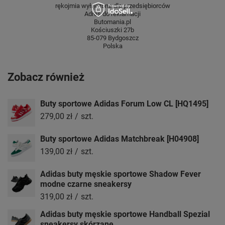
rękojmia wyłączona dla przedsiębiorców
Adres do reklamacji
Butomania.pl
Kościuszki 27b
85-079 Bydgoszcz
Polska
Zobacz również
Buty sportowe Adidas Forum Low CL [HQ1495]
279,00 zł
/
szt.
Buty sportowe Adidas Matchbreak [H04908]
139,00 zł
/
szt.
Adidas buty męskie sportowe Shadow Fever
modne czarne sneakersy
319,00 zł
/
szt.
Adidas buty męskie sportowe Handball Spezial
sneakersy skórzane