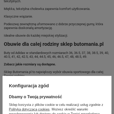
tekstylnych.
Miękka, tekstylna cholewka zapewnia komfort użytkowania.
Klasyczne wiązanie.
Podeszwę zewnętrzną uformowano z dobrze przyczepnej gumy, która
zapewnia doskonałą amortyzację.
Idealne obuwie do każdej miejskiej stylizacji.
Obuwie dla całej rodziny sklep butomania.pl
Buty od Adidas w standardowych rozmiarach 36, 36.5, 37, 38, 38.5, 39, 40,
40.5, 41, 42, 42.5, 43, 44, 44.5, 45, 46, 46.5, 47, 48, 48.5, 49.
Zobacz jakie rozmiary są dostępne.
Sklep Butomania.pl to największy wybór obuwia sportowego dla całej
Twojej rodziny.
Kupując w naszym sklepie internetowym masz gwarancję, że towar jest
Konfiguracja zgód
oryginalny i pochodzi z oficjalnej sieci dystrybucyjnej.
W ciągu 30 dni możesz dokonać zwrotu bądź wymiany towaru bez
Dbamy o Twoją prywatność
podania przyczyny.
Sklep korzysta z plików cookie w celu realizacji usług zgodnie z
Polityką dotyczącą cookies
. Możesz określić warunki
przechowywania lub dostępu do cookie w Twojej przeglądarce.