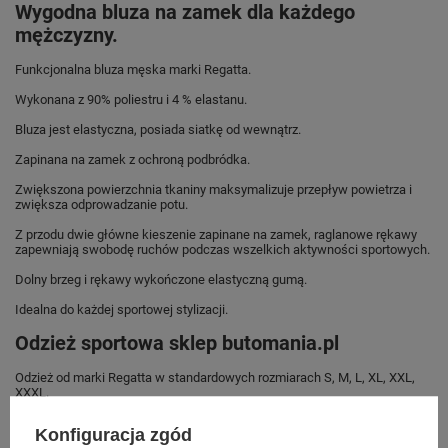
Wygodna bluza na zamek dla każdego
mężczyzny.
Funkcjonalna bluza męska marki Regatta.
Wykonana z 90% poliestru i 4 % elastanu.
Bluza jest elastyczna, posiada siatkę od wewnątrz.
Zapinana na zamek z ochroną podbródka.
Zwiększona powierzchnia tkaniny maksymalizuje przepływ powietrza i
zwiększa odprowadzanie potu.
Z przodu dwie główne kieszenie zapinane na zamek, raglanowe rękawy
zapewniają swobodę ruchów podczas wszelkich aktywności sportowych.
Dolny brzeg i rękawy wykończone elastyczną gumą.
Idealna do każdej sportowej stylizacji.
Odzież sportowa sklep butomania.pl
Odzież od marki Regatta w standardowych rozmiarach S, M, L, XL, XXL,
XXXL.
Zobacz jakie rozmiary są dostępne.
Konfiguracja zgód