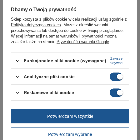
Sklep Butomania.pl to największy wybór obuwia sportowego dla całej
Twojej rodziny.
Dbamy o Twoją prywatność
Kupując w naszym sklepie internetowym masz gwarancję, że towar jest
Sklep korzysta z plików cookie w celu realizacji usług zgodnie z
oryginalny i pochodzi z oficjalnej sieci dystrybucyjnej.
Polityką dotyczącą cookies
. Możesz określić warunki
W ciągu 30 dni możesz dokonać zwrotu bądź wymiany towaru bez
przechowywania lub dostępu do cookie w Twojej przeglądarce.
podania przyczyny.
Więcej informacji na temat warunków i prywatności można
znaleźć także na stronie
Prywatność i warunki Google
.
Marka
Regatta
Zawsze
Funkcjonalne pliki cookie (wymagane)
aktywne
Symbol
RML233 RRC
Gwarancja
Gwarancja
Analityczne pliki cookie
Materiał zewnętrzny
poliester
Reklamowe pliki cookie
Płeć
Mężczyzna
męskie
Ocieplenie
Nie
Potwierdzam wszystkie
Stan
Nowy
Długość towaru w
30
Potwierdzam wybrane
centymetrach
Więcej