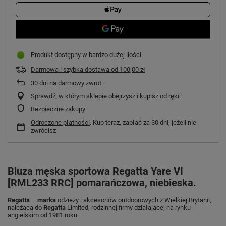
Produkt dostępny w bardzo dużej ilości
Darmowa i szybka dostawa
od
100,00 zł
30
dni na darmowy zwrot
Sprawdź, w którym sklepie obejrzysz i kupisz od ręki
Bezpieczne zakupy
Odroczone płatności
. Kup teraz, zapłać za 30 dni, jeżeli nie
zwrócisz
Bluza męska sportowa Regatta Yare VI
[RML233 RRC] pomarańczowa, niebieska.
Regatta
–
marka
odzieży i akcesoriów outdoorowych z Wielkiej Brytanii,
należąca do
Regatta
Limited, rodzinnej firmy działającej na rynku
angielskim od 1981 roku.