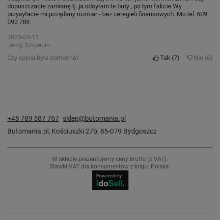
dopuszczacie zamianę tj. ja odsyłam te buty , po tym fakcie Wy
przysyłacie mi pożądany rozmiar - bez ceregieli finansowych. Mo tel. 609
092 789.
2023-04-11
Jerzy, Szczecin
Czy opinia była pomocna?
Tak
7
Nie
6
+48 789 587 767
sklep@butomania.pl
Butomania.pl
,
Kościuszki 27b
,
85-079
Bydgoszcz
W sklepie prezentujemy ceny brutto (z VAT).
Stawki VAT dla konsumentów z kraju:
Polska
.