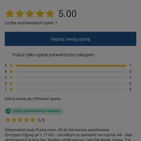
5.00
Liczba wystawionych opinii: 1
Napisz swoją opinię
Pokaż tylko opinie potwierdzone zakupem
5
1
4
0
3
0
2
0
1
0
Kliknij ocenę aby filtrować opinie
Opinia potwierdzona zakupem
5/5
Otrzymałem buty Puma rozm. 43 do Szczecina zamówienie
ID=jurjan10@wp.pl-1,17143 - chciałbym je zamienić na rozmiar 44 - stan
otrzymanych butów bez śladów użytkowania i jakichkolwiek zmian. Czy