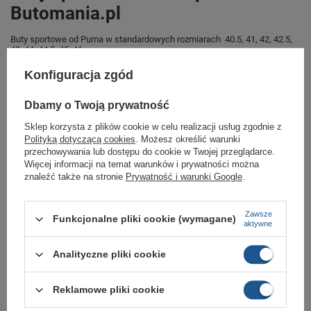
Butomania.pl
Buty sportowe od Puma w standardowych rozmiarach 40.5, 41, 42, 42.5,
43, 44, 44.5, 45, 46.
Zobacz jakie rozmiary są dostępne.
Konfiguracja zgód
Sklep Butomania.pl to największy wybór obuwia sportowego dla całej
Twojej rodziny.
Dbamy o Twoją prywatność
Kupując w naszym sklepie internetowym masz gwarancję, że towar jest
Sklep korzysta z plików cookie w celu realizacji usług zgodnie z
oryginalny i pochodzi z oficjalnej sieci dystrybucyjnej.
Polityką dotyczącą cookies
. Możesz określić warunki
przechowywania lub dostępu do cookie w Twojej przeglądarce.
W ciągu 30 dni możesz dokonać zwrotu bądź wymiany towaru bez
podania przyczyny.,
Więcej informacji na temat warunków i prywatności można
znaleźć także na stronie
Prywatność i warunki Google
.
Marka
Puma
Zawsze
Funkcjonalne pliki cookie (wymagane)
aktywne
Symbol
384855 16
Analityczne pliki cookie
Gwarancja
Gwarancja
Zapięcie
sznurowane
Reklamowe pliki cookie
Materiał zewnętrzny
skóra ekologiczna