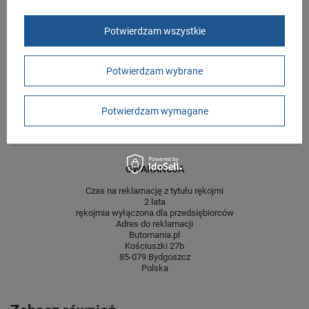
Stan
Nowy
Potwierdzam wszystkie
Płeć
męskie
Długość towaru w
30
centymetrach
Więcej
Potwierdzam wybrane
Szerokość towaru w
20
centymetrach
Więcej
Potwierdzam wymagane
Wysokość towaru w
12
centymetrach
Więcej
GWARANCJA
Czas na reklamację z tytułu rękojmi
2 lata
rękojmia wyłączona dla przedsiębiorców
Adres do reklamacji
Butomania.pl
Kościuszki 27b
85-079 Bydgoszcz
Polska