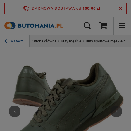
DARMOWA DOSTAWA
od 100,00 zł
Wstecz
Strona główna
Buty męskie
Buty sportowe męskie
Bu