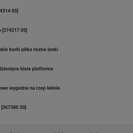
84314 05]
 [374217 05]
kie korki piłka nożna lanki
iecięce białe platforma
żowe wygodne na rzep lekkie
 [367380 30]