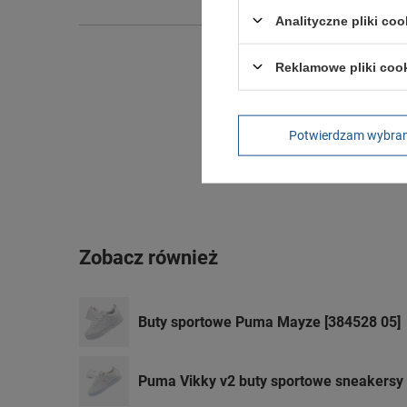
Analityczne pliki coo
Reklamowe pliki coo
Potwierdzam wybra
Zobacz również
Buty sportowe Puma Mayze [384528 05]
Puma Vikky v2 buty sportowe sneakersy 