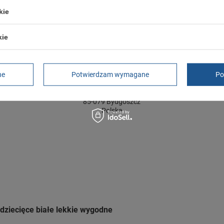
kie
GWARANCJA
kie
Czas na reklamację z tytułu rękojmi
2 lata
rękojmia wyłączona dla przedsiębiorców
ne
Potwierdzam wymagane
Po
Adres do reklamacji
Butomania.pl
Kościuszki 27b
85-079 Bydgoszcz
Polska
dziecięce białe lekkie wygodne