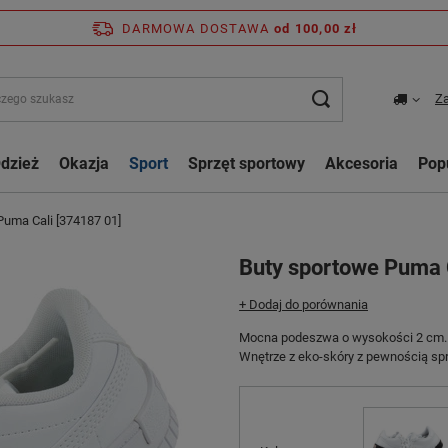
DARMOWA DOSTAWA
od 100,00 zł
Za
dzież
Okazja
Sport
Sprzęt sportowy
Akcesoria
Pop
Puma Cali [374187 01]
Buty sportowe Puma 
+ Dodaj do porównania
Mocna podeszwa o wysokości 2 cm.
Wnętrze z eko-skóry z pewnością s