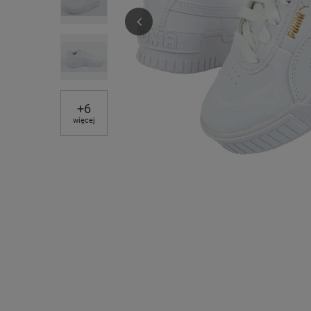
+
6
więcej