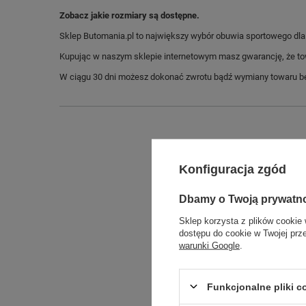
Zobacz jakie rozmiary są dostępne.
Sklep Butomania.pl to największy wybór obuwia sportowego dla c
Kupując w naszym sklepie internetowym masz gwarancję, że towar 
W ciągu 30 dni możesz dokonać zwrotu bądź wymiany towaru be
Konfiguracja zgód
Dbamy o Twoją prywatn
Sklep korzysta z plików cookie 
dostępu do cookie w Twojej prz
warunki Google
.
Długo
Szeroko
Funkcjonalne pliki 
Wysokoś