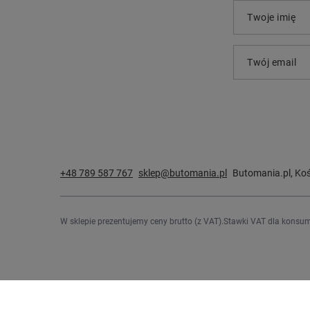
Twoje imię
Twój email
+48 789 587 767
sklep@butomania.pl
Butomania.pl
,
Koś
W sklepie prezentujemy ceny brutto (z VAT).
Stawki VAT dla konsum
Zamówienia
Konto