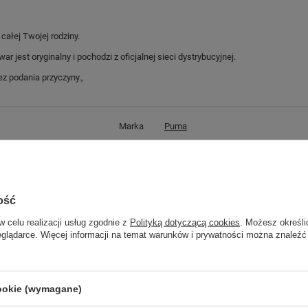
ałej Twojej rodziny.
jest oryginalny i pochodzi z oficjalnej sieci dystrybucyjnej.
z podania przyczyny.,
Marka
Puma
Symbol
374187 01
Gwarancja
Gwarancja
Zapięcie
sznurowane
ość
Materiał zewnętrzny
skóra ekologiczna
w celu realizacji usług zgodnie z
Polityką dotyczącą cookies
. Możesz określi
Kolor
białe
eglądarce. Więcej informacji na temat warunków i prywatności można znaleźć
ść towaru w centymetrach
Więcej
30
ść towaru w centymetrach
Więcej
20
cookie (wymagane)
ć towaru w centymetrach
Więcej
12