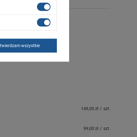
twierdzam wszystkie
149,00 zł
/
szt.
99,00 zł
/
szt.