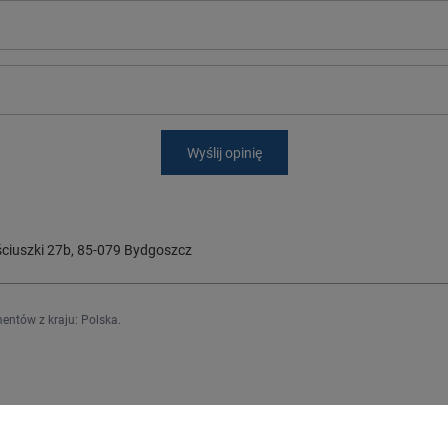
Wyślij opinię
ciuszki 27b
,
85-079
Bydgoszcz
entów z kraju:
Polska
.
Regulaminy