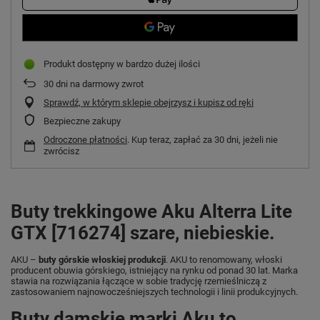
Produkt dostępny w bardzo dużej ilości
30
dni na darmowy zwrot
Sprawdź, w którym sklepie obejrzysz i kupisz od ręki
Bezpieczne zakupy
Odroczone płatności
. Kup teraz, zapłać za 30 dni, jeżeli nie
zwrócisz
Buty trekkingowe Aku Alterra Lite
GTX [716274] szare, niebieskie.
AKU –
buty górskie włoskiej produkcji
. AKU to renomowany, włoski
producent obuwia górskiego, istniejący na rynku od ponad 30 lat. Marka
stawia na rozwiązania łączące w sobie tradycję rzemieślniczą z
zastosowaniem najnowocześniejszych technologii i linii produkcyjnych.
Buty damskie marki Aku to