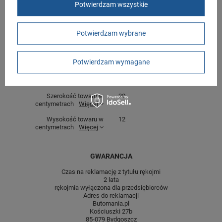
Potwierdzam wszystkie
Gwarancja
Gwarancja
Zapięcie
sznurowane
Potwierdzam wybrane
Materiał zewnętrzny
skóra ekologiczna
Cechy dodatkowe
wodoodporne
Potwierdzam wymagane
Długość towaru w
30
centymetrach
Więcej
Szerokość towaru w
20
centymetrach
Więcej
Wysokość towaru w
12
centymetrach
Więcej
GWARANCJA
Czas na reklamację z tytułu rękojmi
2 lata
rękojmia wyłączona dla przedsiębiorców
Adres do reklamacji
Butomania.pl
Kościuszki 27b
85-079 Bydgoszcz