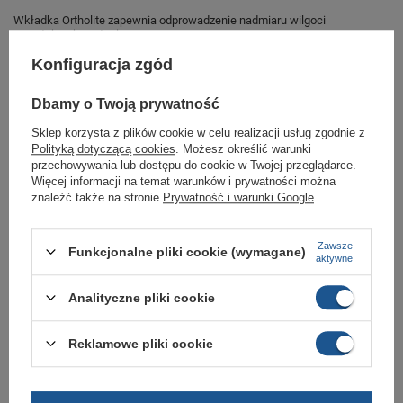
Wkładka Ortholite zapewnia odprowadzenie nadmiaru wilgoci
powstającej na stopie.
Idealne obuwie do każdej sportowej stylizacji.
Konfiguracja zgód
Buty sportowe dla kobiet sklep
Dbamy o Twoją prywatność
Butomania.pl
Sklep korzysta z plików cookie w celu realizacji usług zgodnie z
Polityką dotyczącą cookies
. Możesz określić warunki
Buty sportowe od Aku w standardowym rozmiarze 38.
przechowywania lub dostępu do cookie w Twojej przeglądarce.
Więcej informacji na temat warunków i prywatności można
Zobacz jakie rozmiary są dostępne.
znaleźć także na stronie
Prywatność i warunki Google
.
Sklep Butomania.pl to największy wybór obuwia sportowego dla całej
Twojej rodziny.
Zawsze
Kupując w naszym sklepie internetowym masz gwarancję, że towar jest
Funkcjonalne pliki cookie (wymagane)
aktywne
oryginalny i pochodzi z oficjalnej sieci dystrybucyjnej.
W ciągu 30 dni możesz dokonać zwrotu bądź wymiany towaru bez
Analityczne pliki cookie
podania przyczyny.
Reklamowe pliki cookie
Marka
Aku
Symbol
716274