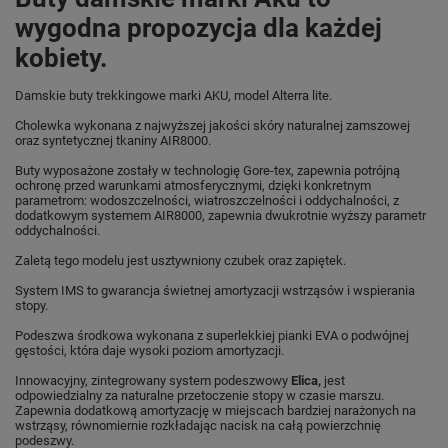
wygodna propozycja dla każdej
kobiety.
Damskie buty trekkingowe marki AKU, model Alterra lite.
Cholewka wykonana z najwyższej jakości skóry naturalnej zamszowej
oraz syntetycznej tkaniny AIR8000.
Buty wyposażone zostały w technologię Gore-tex, zapewnia potrójną
ochronę przed warunkami atmosferycznymi, dzięki konkretnym
parametrom: wodoszczelności, wiatroszczelności i oddychalności, z
dodatkowym systemem AIR8000, zapewnia dwukrotnie wyższy parametr
oddychalności.
Zaletą tego modelu jest usztywniony czubek oraz zapiętek.
System IMS to gwarancja świetnej amortyzacji wstrząsów i wspierania
stopy.
Podeszwa środkowa wykonana z superlekkiej pianki EVA o podwójnej
gęstości, która daje wysoki poziom amortyzacji.
Innowacyjny, zintegrowany system podeszwowy
Elica
,
jest
odpowiedzialny za naturalne przetoczenie stopy w czasie marszu.
Zapewnia dodatkową amortyzację w miejscach bardziej narażonych na
wstrząsy, równomiernie rozkładając nacisk na całą powierzchnię
podeszwy.