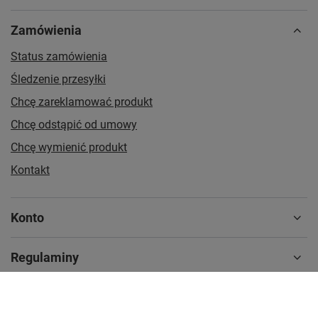
Zamówienia
Status zamówienia
Śledzenie przesyłki
Chcę zareklamować produkt
Chcę odstąpić od umowy
Chcę wymienić produkt
Kontakt
Konto
Regulaminy
MOJE KONTO