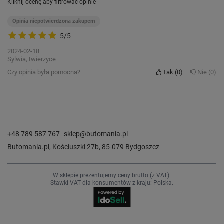
Kliknij ocenę aby filtrować opinie
Opinia niepotwierdzona zakupem
5/5
2024-02-18
Sylwia, Iwierzyce
Czy opinia była pomocna?
Tak
0
Nie
0
+48 789 587 767
sklep@butomania.pl
Butomania.pl
,
Kościuszki 27b
,
85-079
Bydgoszcz
W sklepie prezentujemy ceny brutto (z VAT).
Stawki VAT dla konsumentów z kraju:
Polska
.