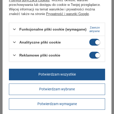
Polityką dotyczącą cookies
. Możesz określić warunki
przechowywania lub dostępu do cookie w Twojej przeglądarce.
Marka
Adidas
Więcej informacji na temat warunków i prywatności można
znaleźć także na stronie
Prywatność i warunki Google
.
Symbol
HQ1495
Gwarancja
Gwarancja
Zawsze
Funkcjonalne pliki cookie (wymagane)
Kolor
białe
aktywne
czerwony
Analityczne pliki cookie
Materiał zewnętrzny
skóra ekologiczna
Zapięcie
sznurowane
Reklamowe pliki cookie
Płeć
męskie
Długość towaru w
30
centymetrach
Więcej
Potwierdzam wszystkie
Szerokość towaru w
20
centymetrach
Więcej
Potwierdzam wybrane
Wysokość towaru w
12
centymetrach
Więcej
Potwierdzam wymagane
GWARANCJA