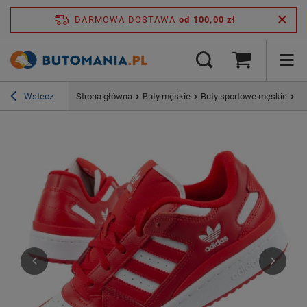
DARMOWA DOSTAWA
od 100,00 zł
Wstecz
Strona główna
Buty męskie
Buty sportowe męskie
Bu