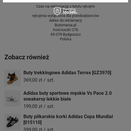
Czas na reklamację z tytułu rękojmi
2 lata
rękojmia wyłączona dla przedsiębiorców
Adres do reklamacji
Butomania.pl
Kościuszki 27b
85-079 Bydgoszcz
Polska
Zobacz również
Buty trekkingowe Adidas Terrex [GZ3970]
369,00 zł
/
szt.
Adidas buty sportowe męskie Vs Pace 2.0
sneakersy lekkie białe
199,00 zł
/
szt.
Buty piłkarskie korki Adidas Copa Mundial
[015110]
399,00 zł
/
szt.