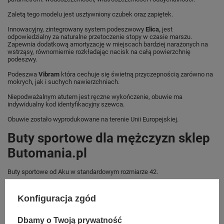
Zaletą tego modelu jest usztywniony czubek oraz zapiętek.
Innowacyjny, zintegrowany system podeszwowy
Elica
,
jest
odpowiedzialny za naturalne przetoczenie stopy w czasie marszu.
Zapewnia dodatkową amortyzację w miejscach bardziej narażonych na
wstrząsy, równomiernie rozkładając nacisk na całą powierzchnię
podeszwy.
Podeszwa
Vibram
która cechuje się świetną przyczepnością zarówno na
mokrych, jak i suchych nawierzchniach.
Niepodważalnym atutem jest ręczne wykończenie, obuwie ma
indywidualny kod identyfikacyjny szewca.
Obuwie zostało wyprodukowane na terenie Unii Europejskiej.
Buty sportowe dla mężczyzn sklep
Butomania.pl
Buty sportowe od Aku w standardowym rozmiarze 42.
Zobacz jakie rozmiary są dostępne.
Konfiguracja zgód
Sklep Butomania.pl to największy wybór obuwia sportowego dla całej
Twojej rodziny.
Dbamy o Twoją prywatność