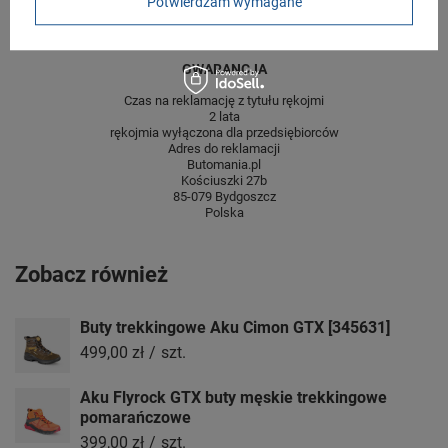
Potwierdzam wymagane
centymetrach
Więcej
GWARANCJA
Czas na reklamację z tytułu rękojmi
2 lata
rękojmia wyłączona dla przedsiębiorców
Adres do reklamacji
Butomania.pl
Kościuszki 27b
85-079 Bydgoszcz
Polska
Zobacz również
Buty trekkingowe Aku Cimon GTX [345631]
499,00 zł
/
szt.
Aku Flyrock GTX buty męskie trekkingowe
pomarańczowe
399,00 zł
/
szt.