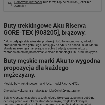
Odroczone płatności
. Kup teraz, zapłać za 30 dni, jeżeli nie
zwrócisz
Buty trekkingowe Aku Riserva
GORE-TEX [903205], brązowy.
AKU –
buty górskie włoskiej produkcji
. AKU to renomowany, włoski
producent obuwia górskiego, istniejący na rynku od ponad 30 lat. Marka
stawia na rozwiązania łączące w sobie tradycję rzemieślniczą z
zastosowaniem najnowocześniejszych technologii i linii produkcyjnych.
Buty męskie marki Aku to wygodna
propozycja dla każdego
mężczyzny.
Męskie buty trekkingowe marki AKU, model Riserva GTX.
Cholewka wykonana z najwyższej jakości skóry naturalnej.
Buty wyposażone zostały w technologię
Gore-tex
, zapewnia potrójną
ochronę przed warunkami atmosferycznymi, dzięki konkretnym
parametrom: wodoszczelności, wiatroszczelności i oddychalności.