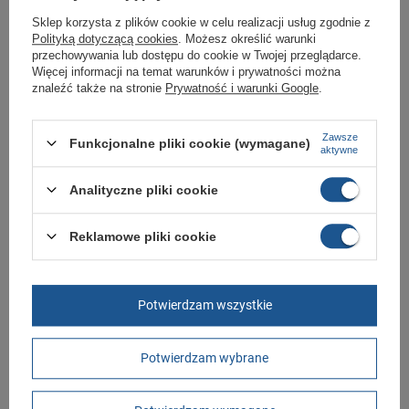
Kupując w naszym sklepie internetowym masz gwarancję, że towar jest
oryginalny i pochodzi z oficjalnej sieci dystrybucyjnej.
Sklep korzysta z plików cookie w celu realizacji usług zgodnie z
Polityką dotyczącą cookies
. Możesz określić warunki
W ciągu 30 dni możesz dokonać zwrotu bądź wymiany towaru bez
przechowywania lub dostępu do cookie w Twojej przeglądarce.
podania przyczyny.
Więcej informacji na temat warunków i prywatności można
znaleźć także na stronie
Prywatność i warunki Google
.
Marka
Aku
Zawsze
Funkcjonalne pliki cookie (wymagane)
Symbol
903205
aktywne
Gwarancja
Gwarancja
Analityczne pliki cookie
Cechy dodatkowe
wodoodporne
Materiał zewnętrzny
skóra ekologiczna
Reklamowe pliki cookie
Zapięcie
sznurowane
Płeć
męskie
Potwierdzam wszystkie
Długość towaru w
30
centymetrach
Więcej
Potwierdzam wybrane
Szerokość towaru w
20
centymetrach
Więcej
Wysokość towaru w
12