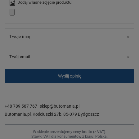
Dodaj własne zdjęcie produktu:
Twoje imię
Twój email
Wyślij opinię
+48 789 587 767
sklep@butomania.pl
Butomania.pl
,
Kościuszki 27b
,
85-079
Bydgoszcz
W sklepie prezentujemy ceny brutto (z VAT).
Stawki VAT dla konsumentów z kraju:
Polska
.