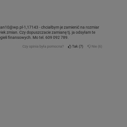
an10@wp.pl-1,17143 - chciałbym je zamienić na rozmiar
iek zmian. Czy dopuszczacie zamianę tj. ja odsyłam te
egieli finansowych. Mo tel. 609 092 789.
Czy opinia była pomocna?
Tak
7
Nie
6