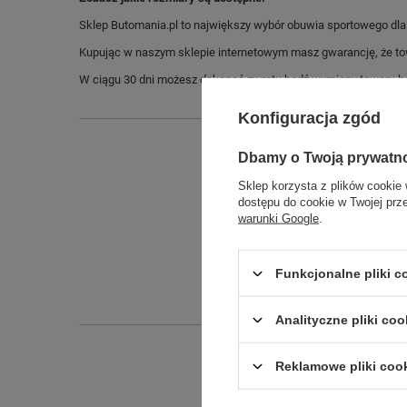
Sklep Butomania.pl to największy wybór obuwia sportowego dla c
Kupując w naszym sklepie internetowym masz gwarancję, że towar 
W ciągu 30 dni możesz dokonać zwrotu bądź wymiany towaru be
Konfiguracja zgód
Dbamy o Twoją prywatn
Sklep korzysta z plików cookie 
dostępu do cookie w Twojej prz
warunki Google
.
Funkcjonalne pliki 
Analityczne pliki coo
Reklamowe pliki coo