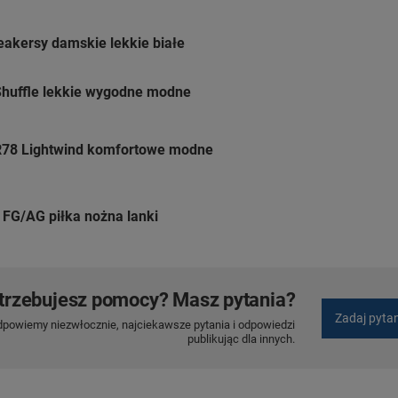
eakersy damskie lekkie białe
huffle lekkie wygodne modne
R78 Lightwind komfortowe modne
h FG/AG piłka nożna lanki
trzebujesz pomocy? Masz pytania?
Zadaj pyta
dpowiemy niezwłocznie, najciekawsze pytania i odpowiedzi
publikując dla innych.