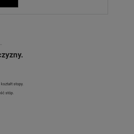
..
czyzny.
kształt stopy.
ść stóp.