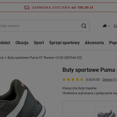
DARMOWA DOSTAWA
od 100,00 zł
Za
dzież
Okazja
Sport
Sprzęt sportowy
Akcesoria
Pop
kie
Buty sportowe Puma ST Runner v3 SD [387646 02]
Buty sportowe Puma 
5.00/5.00
Opinie (1)
Klasyczne buty męskie.
Cholewka wykonana z połączenia wyso