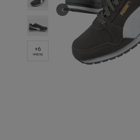
+
6
więcej