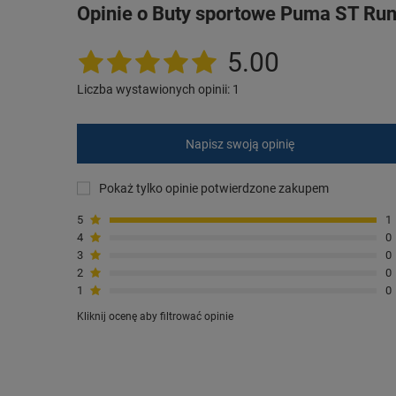
Opinie o Buty sportowe Puma ST Run
5.00
Liczba wystawionych opinii: 1
Napisz swoją opinię
Pokaż tylko opinie potwierdzone zakupem
5
1
4
0
3
0
2
0
1
0
Kliknij ocenę aby filtrować opinie