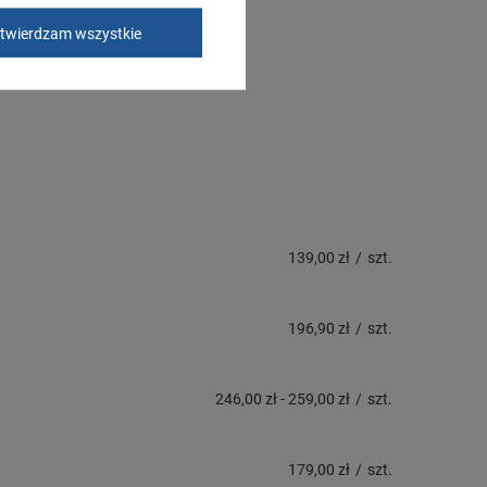
twierdzam wszystkie
139,00 zł
/
szt.
196,90 zł
/
szt.
246,00 zł
-
259,00 zł
/
szt.
179,00 zł
/
szt.