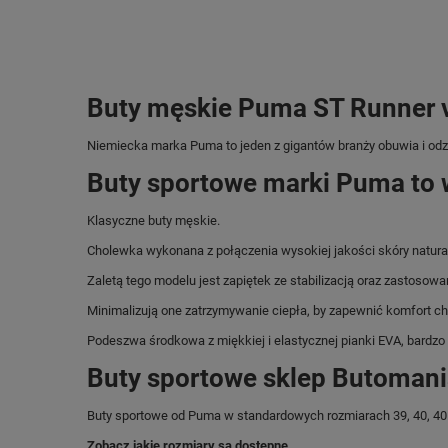
Buty męskie Puma ST Runner v3
Niemiecka marka Puma
to jeden z gigantów branży obuwia i od
Buty sportowe marki Puma to 
Klasyczne buty męskie.
Cholewka wykonana z połączenia wysokiej jakości skóry natural
Zaletą tego modelu jest zapiętek ze stabilizacją oraz zastosow
Minimalizują one zatrzymywanie ciepła, by zapewnić komfort 
Podeszwa środkowa z miękkiej i elastycznej pianki EVA, bardzo 
Buty sportowe sklep Butomani
Buty sportowe od Puma w standardowych rozmiarach 39, 40, 40.5, 
Zobacz jakie rozmiary są dostępne.