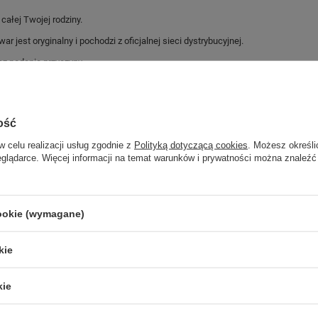
ałej Twojej rodziny.
jest oryginalny i pochodzi z oficjalnej sieci dystrybucyjnej.
z podania przyczyny.
Marka
Puma
ość
Symbol
387646 02
w celu realizacji usług zgodnie z
Polityką dotyczącą cookies
. Możesz określi
Gwarancja
Gwarancja
eglądarce. Więcej informacji na temat warunków i prywatności można znaleźć
Materiał zewnętrzny
skóra ekologiczna
Zapięcie
sznurowane
cookie (wymagane)
Płeć
męskie
kie
GWARANCJA
kie
Czas na reklamację z tytułu rękojmi
2 lata