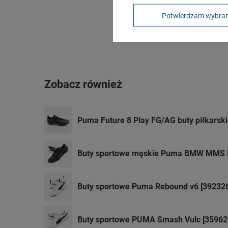
Potwierdzam wybra
Zobacz również
Puma Future 8 Play FG/AG buty piłkarski
Buty sportowe męskie Puma BMW MMS N
Buty sportowe Puma Rebound v6 [392326
Buty sportowe PUMA Smash Vulc [35962