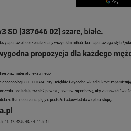
 SD [387646 02] szare, białe.
zieży sportowej, doskonale znany wszystkim miłośnikom sportowego stylu życia
wygodna propozycja dla każdego męż
nej oraz materiału tekstylnego.
anie technologii SOFTFOAM+ czyli miękkie i wygodne wkładki, które zapamiętują 
chodzenia, posiadają również powłokę przeciw zapachową, aby zachować świeżo
dobrze tłumi uderzenia pięty o podłoże i odpowiednio wspiera stopę.
a.pl
41, 42, 42.5, 43, 44, 44.5, 45.