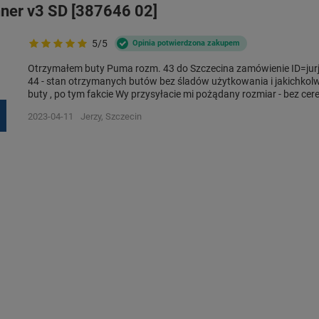
ner v3 SD [387646 02]
5/5
Opinia potwierdzona zakupem
Otrzymałem buty Puma rozm. 43 do Szczecina zamówienie ID=jurj
44 - stan otrzymanych butów bez śladów użytkowania i jakichkolw
buty , po tym fakcie Wy przysyłacie mi pożądany rozmiar - bez cer
2023-04-11
Jerzy, Szczecin