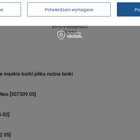
rękojmia wyłączona dla przedsiębiorców
ne
Potwierdzam wymagane
Po
Adres do reklamacji
Butomania.pl
Kościuszki 27b
85-079 Bydgoszcz
Polska
e męskie korki piłka nożna lanki
eo [307309 05]
 02]
2 05]