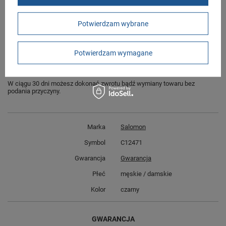
Bielizna zimowa od Salomona w standardowych rozmiarach 36-38, 39-41.
Zobacz jakie rozmiary są dostępne.
Potwierdzam wybrane
Sklep Butomania.pl to największy wybór obuwia sportowego dla całej
Twojej rodziny.
Potwierdzam wymagane
Kupując w naszym sklepie internetowym masz gwarancję, że towar jest
oryginalny i pochodzi z oficjalnej sieci dystrybucyjnej.
W ciągu 30 dni możesz dokonać zwrotu bądź wymiany towaru bez
podania przyczyny.
Marka
Salomon
Symbol
C12471
Gwarancja
Gwarancja
Płeć
męskie / damskie
Kolor
czarny
GWARANCJA