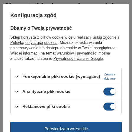
Skarpety idealne na zimowe dni.
Konfiguracja zgód
Ciepłe skarpety wykonane z materiału Cordura oraz z domieszki wełny
Merino która jest niezwykle cienka ale bardzo ciepła, i sprężysta.
Dbamy o Twoją prywatność
Wełna merynosowa utrzymuje ciepło, nawet gdy jest mokra.
Sklep korzysta z plików cookie w celu realizacji usług zgodnie z
Struktura włókien Cordura charakteryzuje się ponadprzeciętną
Polityką dotyczącą cookies
. Możesz określić warunki
odpornością na otarcia oraz przetarcia.
przechowywania lub dostępu do cookie w Twojej przeglądarce.
Skarpety mają ochraniacz piszczeli wzmocniony materiałem frotte.
Więcej informacji na temat warunków i prywatności można
znaleźć także na stronie
Prywatność i warunki Google
.
Stabilizator kostki to elastyczna opaska wokół kostki zapobiega urazom
ścięgien i mięśni w tym rejonie.
Zawsze
Elastyczne wsparcie śródstopia nie ograniczające swobody ruchów.
Funkcjonalne pliki cookie (wymagane)
aktywne
Płaskie szwy na palcach, oraz wzmocniony obszar palców.
Analityczne pliki cookie
Uniwersalne skarpety do sportów zimowych.
Materiał: 37% Nylon, 29% Polipropylen 16% Akryl, 16% Wełna Merino, 2%
Elastan.
Reklamowe pliki cookie
Odzież sportowa dla całej rodziny
sklep Butomania.pl
Potwierdzam wszystkie