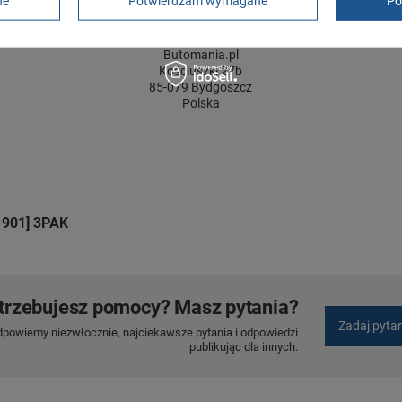
ne
Potwierdzam wymagane
Po
2 lata
rękojmia wyłączona dla przedsiębiorców
Adres do reklamacji
Butomania.pl
Kościuszki 27b
85-079 Bydgoszcz
Polska
 901] 3PAK
trzebujesz pomocy? Masz pytania?
Zadaj pyta
dpowiemy niezwłocznie, najciekawsze pytania i odpowiedzi
publikując dla innych.