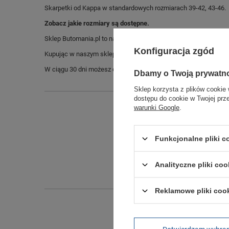
Skarpetki od Kappa w standardowych rozmiarach 39-42, 43-46.
Zobacz jakie rozmiary są dostępne.
Sklep Butomania.pl to największy wybór obuwia sportowego dla c
Konfiguracja zgód
Kupując w naszym sklepie internetowym masz gwarancję, że towar 
W ciągu 30 dni możesz dokonać zwrotu bądź wymiany towaru be
Dbamy o Twoją prywatn
Sklep korzysta z plików cookie 
dostępu do cookie w Twojej prz
warunki Google
.
Funkcjonalne pliki 
Analityczne pliki coo
Reklamowe pliki coo