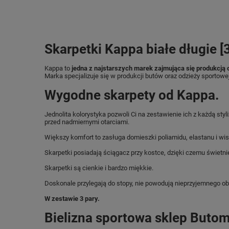
Skarpetki Kappa białe długie 
Kappa to
jedna z najstarszych marek zajmująca się produkcją 
Marka specjalizuje się w produkcji butów oraz odzieży sportowej
Wygodne skarpety od Kappa.
Jednolita kolorystyka pozwoli Ci na zestawienie ich z każdą st
przed nadmiernymi otarciami.
Większy komfort to zasługa domieszki poliamidu, elastanu i wi
Skarpetki posiadają ściągacz przy kostce, dzięki czemu świetnie
Skarpetki są cienkie i bardzo miękkie.
Doskonale przylegają do stopy, nie powodują nieprzyjemnego obc
W zestawie 3 pary.
Bielizna sportowa sklep Butom