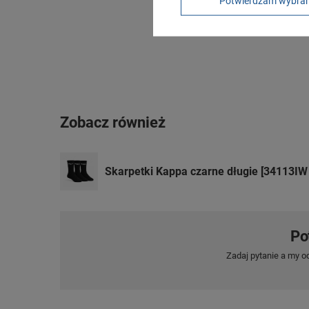
Potwierdzam wybra
Zobacz również
Skarpetki Kappa czarne długie [34113IW
Po
Zadaj pytanie a my o