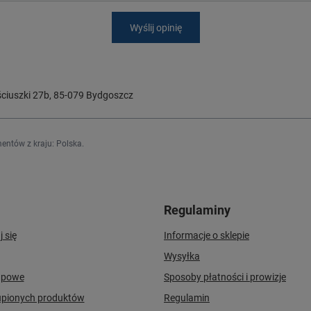
Wyślij opinię
ciuszki 27b
,
85-079
Bydgoszcz
entów z kraju:
Polska
.
Regulaminy
j się
Informacje o sklepie
Wysyłka
upowe
Sposoby płatności i prowizje
upionych produktów
Regulamin