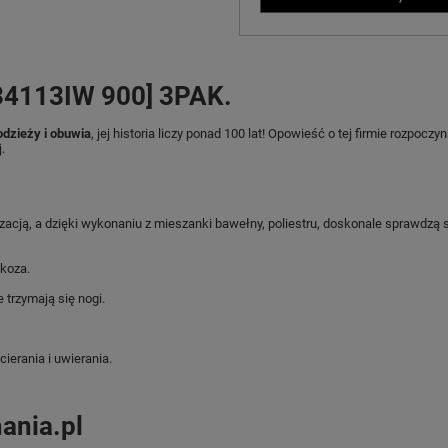
[34113IW 900] 3PAK.
odzieży i obuwia
, jej historia liczy ponad 100 lat! Opowieść o tej firmie rozpoc
.
ylizacją, a dzięki wykonaniu z mieszanki bawełny, poliestru, doskonale sprawdz
skoza.
 trzymają się nogi.
ierania i uwierania.
ania.pl