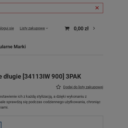
0,00 zł
loguj się
Listy zakupowe
ularne Marki
łe długie [34113IW 900] 3PAK
Dodaj do listy zakupowej
estawienie ich z każdą stylizacją, a dzięki wykonaniu z
nale sprawdzą się podczas codziennego użytkowania, chroniąc
iami.