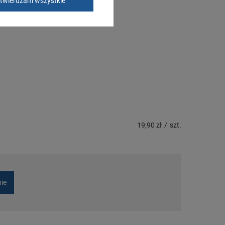
twierdzam wszystkie
19,90 zł
/
szt.
nie