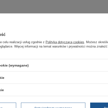
ałej Twojej rodziny.
jest oryginalny i pochodzi z oficjalnej sieci dystrybucyjnej.
z podania przyczyny.
ość
w celu realizacji usług zgodnie z
Polityką dotyczącą cookies
. Możesz określi
eglądarce. Więcej informacji na temat warunków i prywatności można znaleźć
Marka
Kappa
Symbol
34113IW 900
Gwarancja
Gwarancja
cookie (wymagane)
Płeć
męskie
kie
męskie / damskie
kie
GWARANCJA
Czas na reklamację z tytułu rękojmi