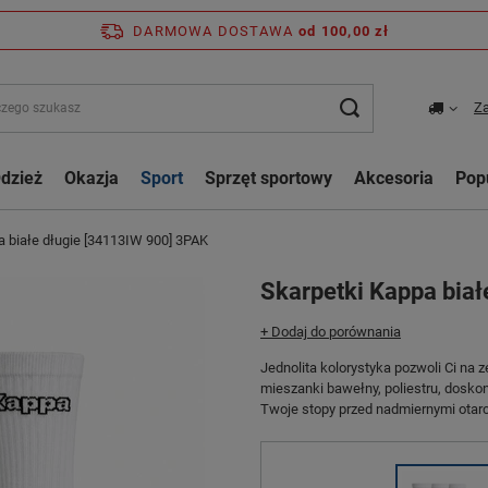
DARMOWA DOSTAWA
od 100,00 zł
Za
dzież
Okazja
Sport
Sprzęt sportowy
Akcesoria
Pop
a białe długie [34113IW 900] 3PAK
Skarpetki Kappa bia
+ Dodaj do porównania
Jednolita kolorystyka pozwoli Ci na z
mieszanki bawełny, poliestru, dosko
Twoje stopy przed nadmiernymi otarc