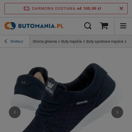
DARMOWA DOSTAWA
od 100,00 zł
Wstecz
Strona główna
Buty męskie
Buty sportowe męskie
Bu