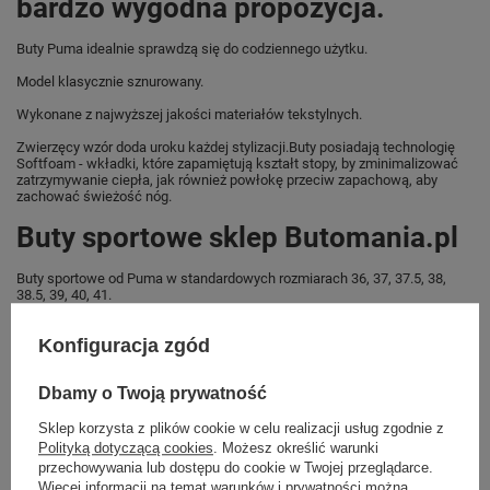
bardzo wygodna propozycja.
Buty Puma idealnie sprawdzą się do codziennego użytku.
Model klasycznie sznurowany.
Wykonane z najwyższej jakości materiałów tekstylnych.
Zwierzęcy wzór doda uroku każdej stylizacji.Buty posiadają technologię
Softfoam - wkładki, które zapamiętują kształt stopy, by zminimalizować
zatrzymywanie ciepła, jak również powłokę przeciw zapachową, aby
zachować świeżość nóg.
Buty sportowe sklep Butomania.pl
Buty sportowe od Puma w standardowych rozmiarach 36, 37, 37.5, 38,
38.5, 39, 40, 41.
Zobacz jakie rozmiary są dostępne.
Konfiguracja zgód
Sklep Butomania.pl to największy wybór obuwia sportowego dla całej
Twojej rodziny.
Dbamy o Twoją prywatność
Kupując w naszym sklepie internetowym masz gwarancję, że towar jest
oryginalny i pochodzi z oficjalnej sieci dystrybucyjnej.
Sklep korzysta z plików cookie w celu realizacji usług zgodnie z
Polityką dotyczącą cookies
. Możesz określić warunki
W ciągu 30 dni możesz dokonać zwrotu bądź wymiany towaru bez
przechowywania lub dostępu do cookie w Twojej przeglądarce.
podania przyczyny.,
Więcej informacji na temat warunków i prywatności można