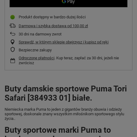
Produkt dostępny w bardzo dużej ilości
Darmowa i szybka dostawa
od
100,00 zł
30
dni na darmowy zwrot
Sprawdź, w którym sklepie obejrzysz i kupisz od ręki
Bezpieczne zakupy
Odroczone płatności
. Kup teraz, zapłać za 30 dni, jeżeli nie
zwrócisz
Buty damskie sportowe Puma Tori
Safari [384933 01] białe.
Niemiecka marka Puma
to jeden z gigantów branży obuwia i odzieży
sportowej, doskonale znany wszystkim miłośnikom sportowego stylu
życia..
Buty sportowe marki Puma to