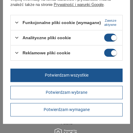
znaleźć także na stronie
Prywatność i warunki Google
.
Marka
Puma
Zawsze
Funkcjonalne pliki cookie (wymagane)
aktywne
Symbol
384933 01
Gwarancja
Gwarancja
Analityczne pliki cookie
Kolor
białe
Reklamowe pliki cookie
Materiał zewnętrzny
skóra ekologiczna
Zapięcie
sznurowane
Potwierdzam wszystkie
GWARANCJA
Czas na reklamację z tytułu rękojmi
Potwierdzam wybrane
2 lata
rękojmia wyłączona dla przedsiębiorców
Adres do reklamacji
Butomania.pl
Potwierdzam wymagane
Kościuszki 27b
85-079 Bydgoszcz
Polska