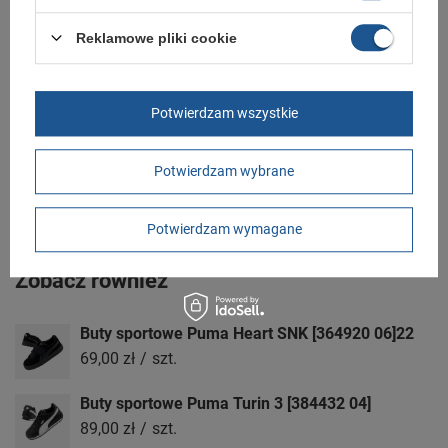
Zapięcie
rzepy
Reklamowe pliki cookie
GWARANCJA
Czas na reklamację z tytułu rękojmi
Potwierdzam wszystkie
2 lata
rękojmia wyłączona dla przedsiębiorców
Adres do reklamacji
Butomania.pl
Potwierdzam wybrane
Kościuszki 27b
85-079 Bydgoszcz
Polska
Potwierdzam wymagane
Zobacz również
Buty sportowe Puma Heart SNK [364920 06]22
69,00 zł
/
szt.
Buty sportowe Puma Turin 3 [384432 04]
89,00 zł
/
szt.