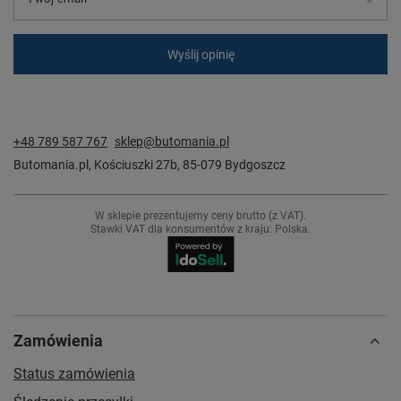
Wyślij opinię
+48 789 587 767
sklep@butomania.pl
Butomania.pl
,
Kościuszki 27b
,
85-079
Bydgoszcz
W sklepie prezentujemy ceny brutto (z VAT).
Stawki VAT dla konsumentów z kraju:
Polska
.
Zamówienia
Status zamówienia