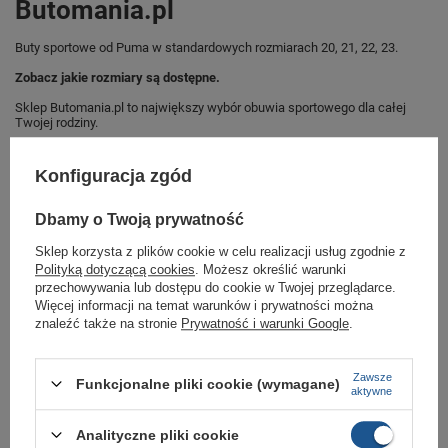
Butomania.pl
Buty sportowe od Puma w standardowych rozmiarach 20, 21, 22, 23.
Zobacz jakie rozmiary są dostępne.
Sklep Butomania.pl to największy wybór obuwia sportowego dla całej
Twojej rodziny.
Kupując w naszym sklepie internetowym masz gwarancję, że towar jest
oryginalny i pochodzi z oficjalnej sieci dystrybucyjnej.
Konfiguracja zgód
W ciągu 30 dni możesz dokonać zwrotu bądź wymiany towaru bez
podania przyczyny.,
Dbamy o Twoją prywatność
Sklep korzysta z plików cookie w celu realizacji usług zgodnie z
Polityką dotyczącą cookies
. Możesz określić warunki
Marka
Puma
przechowywania lub dostępu do cookie w Twojej przeglądarce.
Więcej informacji na temat warunków i prywatności można
Symbol
365077 17
znaleźć także na stronie
Prywatność i warunki Google
.
Gwarancja
Gwarancja
Kolor
pomarańczowy
Zawsze
Funkcjonalne pliki cookie (wymagane)
aktywne
szare
Materiał zewnętrzny
skóra ekologiczna
Analityczne pliki cookie