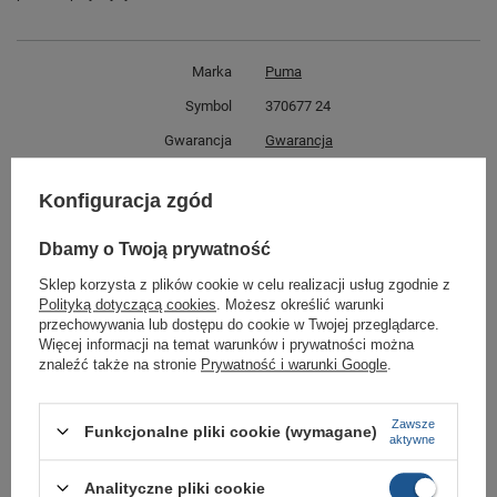
Marka
Puma
Symbol
370677 24
Gwarancja
Gwarancja
Kolor
granatowy
Konfiguracja zgód
białe
Materiał zewnętrzny
skóra ekologiczna
Dbamy o Twoją prywatność
Stan
Nowy
Sklep korzysta z plików cookie w celu realizacji usług zgodnie z
Polityką dotyczącą cookies
. Możesz określić warunki
Zapięcie
sznurowane
przechowywania lub dostępu do cookie w Twojej przeglądarce.
Więcej informacji na temat warunków i prywatności można
znaleźć także na stronie
Prywatność i warunki Google
.
GWARANCJA
Czas na reklamację z tytułu rękojmi
2 lata
Zawsze
Funkcjonalne pliki cookie (wymagane)
aktywne
rękojmia wyłączona dla przedsiębiorców
Adres do reklamacji
Butomania.pl
Analityczne pliki cookie
Kościuszki 27b