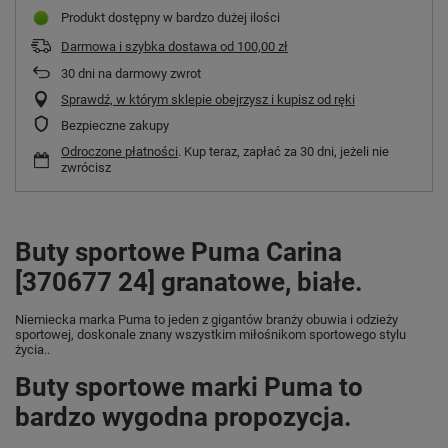
Produkt dostępny w bardzo dużej ilości
Darmowa i szybka dostawa
od
100,00 zł
30
dni na darmowy zwrot
Sprawdź, w którym sklepie obejrzysz i kupisz od ręki
Bezpieczne zakupy
Odroczone płatności
. Kup teraz, zapłać za 30 dni, jeżeli nie
zwrócisz
Buty sportowe Puma Carina
[370677 24] granatowe, białe.
Niemiecka marka Puma
to jeden z gigantów branży obuwia i odzieży
sportowej, doskonale znany wszystkim miłośnikom sportowego stylu
życia..
Buty sportowe marki Puma to
bardzo wygodna propozycja.