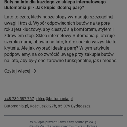
Buty na lato dla każdego ze sklepu internetowego
Butomania.pl - Jak kupić idealną parę?
Lato to czas, kiedy nasze stopy wymagają szczególnej
uwagi i troski. Wybór odpowiednich butów na tę porę
roku jest kluczowy, aby cieszyć się komfortem, stylem i
zdrowiem stóp. Sklep internetowy Butomania.pl oferuje
szeroką gamę obuwia na lato, które spełnia wszystkie te
kryteria. Ale jak wybrać idealną parę? W tym artykule
podpowiemy, na co zwrócić uwagę przy zakupie butów
na lato, aby były one zarówno funkcjonalne, jak i modne.
Czytaj więcej
+48 789 587 767
sklep@butomania.pl
Butomania.pl
,
Kościuszki 27b
,
85-079
Bydgoszcz
W sklepie prezentujemy ceny brutto (z VAT).
Stawki VAT dla konsumentów z kraju:
Polska
.