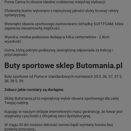
Puma Carina to obuwie idealne codziennej miejskiej stylizacji.
Cholewkę butów wykonano z najwyższej jakości skóry licowej i skóry
syntetycznej.
Wewnątrz obuwia sportowego zastosowano wkładkę SOFTFOAM, która
zapewnia niesamowitą miękkość.
Wysoka, modna podeszwa dodająca kilka centymetrów - 2.8cm
wysokość.
Guma, którą pokryto podeszwę zewnętrzną odpowiada za trakcję i
przyczepność.
Buty sportowe sklep Butomania.pl
Buty sportowe od Puma w standardowych rozmiarach 35.5, 36, 37, 37.5,
38, 38.5, 39.
Zobacz jakie rozmiary są dostępne.
Sklep Butomania.pl to największy wybór obuwia sportowego dla całej
Twojej rodziny.
Kupując w naszym sklepie internetowym masz gwarancję, że towar jest
oryginalny i pochodzi z oficjalnej sieci dystrybucyjnej.
W ciągu 30 dni możesz dokonać zwrotu bądź wymiany towaru bez
podania przyczyny.,