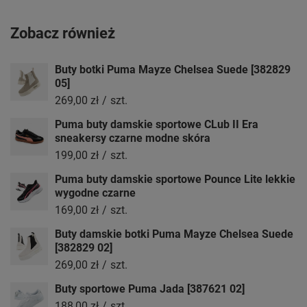
Zobacz również
Buty botki Puma Mayze Chelsea Suede [382829
05]
269,00 zł
/
szt.
Puma buty damskie sportowe CLub II Era
sneakersy czarne modne skóra
199,00 zł
/
szt.
Puma buty damskie sportowe Pounce Lite lekkie
wygodne czarne
169,00 zł
/
szt.
Buty damskie botki Puma Mayze Chelsea Suede
[382829 02]
269,00 zł
/
szt.
Buty sportowe Puma Jada [387621 02]
188,00 zł
/
szt.