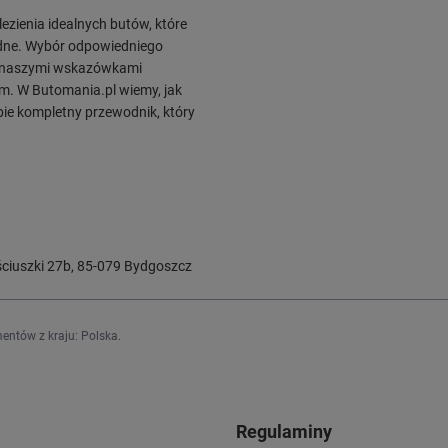
lezienia idealnych butów, które
godne. Wybór odpowiedniego
z naszymi wskazówkami
om. W Butomania.pl wiemy, jak
ebie kompletny przewodnik, który
ciuszki 27b
,
85-079
Bydgoszcz
entów z kraju:
Polska
.
Regulaminy