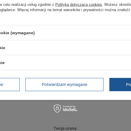
w celu realizacji usług zgodnie z
Polityką dotyczącą cookies
. Możesz określi
eglądarce. Więcej informacji na temat warunków i prywatności można znaleźć
] śniegowce
cookie (wymagane)
kie
dporne
kie
trzebujesz pomocy? Masz pytania?
ne
Potwierdzam wymagane
Po
Zadaj pyta
dpowiemy niezwłocznie, najciekawsze pytania i odpowiedzi
publikując dla innych.
Twoja ocena: