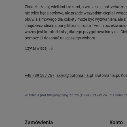
Zima zbliża się wielkimi krokami, a wraz z nią potrzeba zna
nie tylko będą stylowe, ale przede wszystkim ciepłe i wy
obuwia zimowego dla kobiety może być wyzwaniem, ale 
znajdziesz idealną parę, która sprosta Twoim oczekiwani
ważny jest komfort i styl, dlatego przygotowaliśmy dla Ci
pomoże Ci dokonać najlepszego wyboru.
Czytaj więcej
+48 789 587 767
sklep@butomania.pl
Butomania.pl
,
Koś
W sklepie prezentujemy ceny brutto (z VAT).
Stawki VAT dla konsum
Zamówienia
Konto