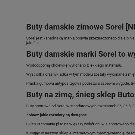
Buty damskie zimowe Sorel [N
Sorel
jest kanadyjską marką obuwia przeznaczonego dla alpinis
jakości
Buty damskie marki Sorel to w
Wodoodporną cholewkę wykonano z lekkiego materiału.
Wyściółka oraz wkładka w tym modelu zostały wykonane z miękk
Płaska gumowa antypoślizgowa podeszwa zapewni wygodę, trw
Buty na zimę, śnieg sklep But
Buty sportowe od Sorel w standardowych rozmiarach 36, 36.5, 37, 3
Zobacz jakie rozmiary są dostępne.
Sklep Butomania.pl to największy wybór obuwia sportowego dla c
Kupując w naszym sklepie internetowym masz gwarancję, że towar 