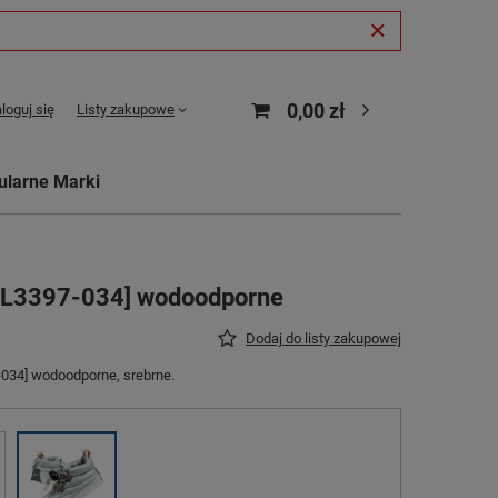
0,00 zł
loguj się
Listy zakupowe
ularne Marki
[NL3397-034] wodoodporne
Dodaj do listy zakupowej
034] wodoodporne, srebrne.