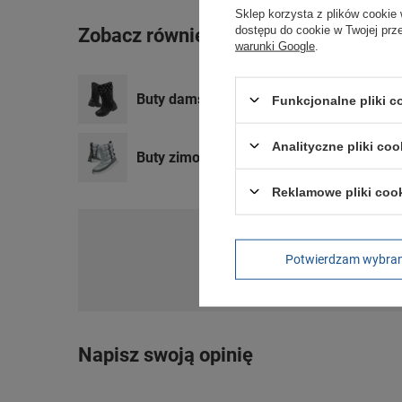
Sklep korzysta z plików cookie 
dostępu do cookie w Twojej prz
Zobacz również
warunki Google
.
Buty damskie kozaki Sorel [NL2984-010
Funkcjonalne pliki 
Analityczne pliki coo
Buty zimowe Sorel [NL3395-034] wodoo
Reklamowe pliki coo
Po
Potwierdzam wybra
Zadaj pytanie a my o
Napisz swoją opinię