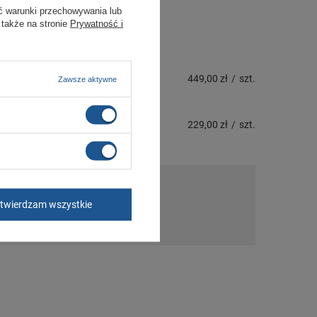
ć warunki przechowywania lub
 także na stronie
Prywatność i
449,00 zł
/
szt.
Zawsze aktywne
229,00 zł
/
szt.
twierdzam wszystkie
nie