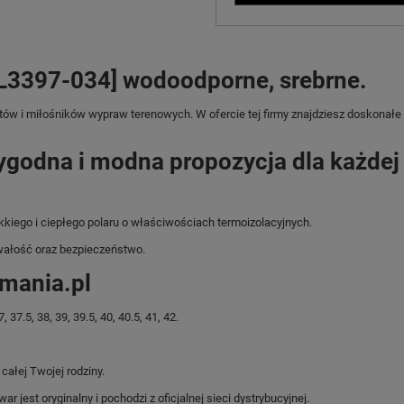
L3397-034] wodoodporne, srebrne.
tów i miłośników wypraw terenowych. W ofercie tej firmy znajdziesz doskonałe
ygodna i modna propozycja dla każdej 
iego i ciepłego polaru o właściwościach termoizolacyjnych.
ałość oraz bezpieczeństwo.
omania.pl
7.5, 38, 39, 39.5, 40, 40.5, 41, 42.
ałej Twojej rodziny.
jest oryginalny i pochodzi z oficjalnej sieci dystrybucyjnej.