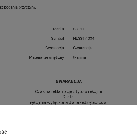
z podania przyczyny.
Marka
SOREL
Symbol
NL3397-034
Gwarancja
Gwarancja
Materiał zewnętrzny
tkanina
GWARANCJA
Czas na reklamację z tytułu rękojmi
2 lata
rękojmia wyłączona dla przedsiębiorców
Adres do reklamacji
Butomania.pl
Kościuszki 27b
85-079 Bydgoszcz
Polska
ość