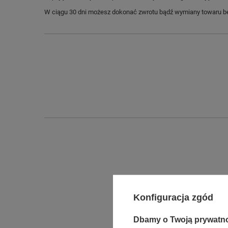
W ciągu 30 dni możesz dokonać zwrotu bądź wymiany towaru be
Konfiguracja zgód
Dbamy o Twoją prywatn