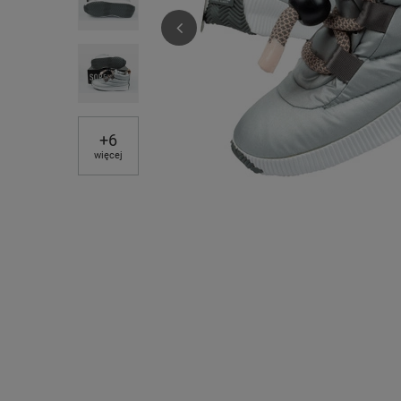
+
6
więcej