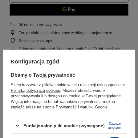
30
dni na darmowy zwrot
Ten produkt nie jest dostępny w sklepie stacjonarnym
Bezpieczne zakupy
Odroczone płatności
. Kup teraz, zapłać za 30 dni, jeżeli nie
zwrócisz
Konfiguracja zgód
Dbamy o Twoją prywatność
Obuwie firmy Lacoste wykonane z wysokiej jakości skóry naturalnej oraz
materiałów tekstylnych.
Sklep korzysta z plików cookie w celu realizacji usług zgodnie z
Polityką dotyczącą cookies
. Możesz określić warunki
Model klasycznie sznurowany.
przechowywania lub dostępu do cookie w Twojej przeglądarce.
Wygodna i wyprofilowana wkładka EcoOrtholite, która eliminuje
Więcej informacji na temat warunków i prywatności można
nieprzyjemny zapach.
znaleźć także na stronie
Prywatność i warunki Google
.
Delikatna, niska podeszwa gumowa jest przyczepna i trwała.
Te nieszablonowe półbuty męskie doskonale sprawdzą się dla
Zawsze
Funkcjonalne pliki cookie (wymagane)
aktywne
zastosowań uniwersalnych - od ubrań na co dzień do bardziej
wymagających kreacji na specjalne okazje (np. świetnie prezentują się w
połączeniu z elegancką koszulą).