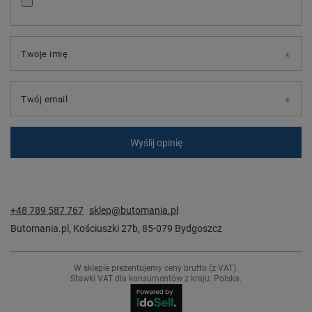
Twoje imię
Twój email
Wyślij opinię
+48 789 587 767
sklep@butomania.pl
Butomania.pl
,
Kościuszki 27b
,
85-079
Bydgoszcz
W sklepie prezentujemy ceny brutto (z VAT).
Stawki VAT dla konsumentów z kraju:
Polska
.