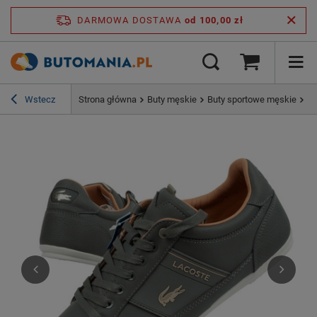
DARMOWA DOSTAWA
od 100,00 zł
Wstecz
Strona główna
Buty męskie
Buty sportowe męskie
Bu