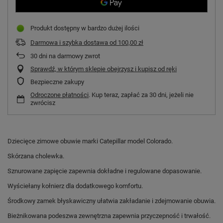
Produkt dostępny w bardzo dużej ilości
Darmowa i szybka dostawa
od
100,00 zł
30
dni na darmowy zwrot
Sprawdź, w którym sklepie obejrzysz i kupisz od ręki
Bezpieczne zakupy
Odroczone płatności
. Kup teraz, zapłać za 30 dni, jeżeli nie
zwrócisz
Dziecięce zimowe obuwie marki Catepillar model Colorado.
Skórzana cholewka.
Sznurowane zapięcie zapewnia dokładne i regulowane dopasowanie.
Wyściełany kołnierz dla dodatkowego komfortu.
Środkowy zamek błyskawiczny ułatwia zakładanie i zdejmowanie obuwia.
Bieżnikowana podeszwa zewnętrzna zapewnia przyczepność i trwałość.