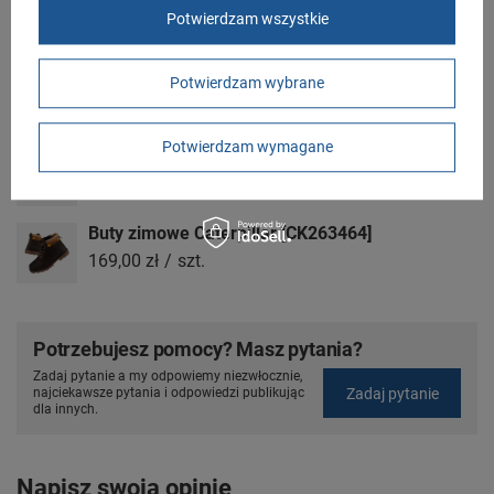
85-079 Bydgoszcz
Potwierdzam wszystkie
Polska
Potwierdzam wybrane
Zobacz również
Potwierdzam wymagane
Buty Caterpillar Colorado Plus [P102031]
169,00 zł
/
szt.
Buty zimowe Caterpillar [CK263464]
169,00 zł
/
szt.
Potrzebujesz pomocy? Masz pytania?
Zadaj pytanie a my odpowiemy niezwłocznie,
Zadaj pytanie
najciekawsze pytania i odpowiedzi publikując
dla innych.
Napisz swoją opinię