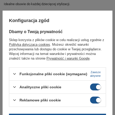
Idealne obuwie do każdej dziecięcej stylizacji.
Konfiguracja zgód
Marka
Caterpillar
Symbol
P102294
Dbamy o Twoją prywatność
Gwarancja
Gwarancja
Sklep korzysta z plików cookie w celu realizacji usług zgodnie z
Polityką dotyczącą cookies
. Możesz określić warunki
Materiał zewnętrzny
skóra ekologiczna
przechowywania lub dostępu do cookie w Twojej przeglądarce.
Więcej informacji na temat warunków i prywatności można
Ocieplenie
Nie
znaleźć także na stronie
Prywatność i warunki Google
.
Zapięcie
sznurowane
Kolor
czarny
Zawsze
Funkcjonalne pliki cookie (wymagane)
aktywne
GWARANCJA
Analityczne pliki cookie
Czas na reklamację z tytułu rękojmi
2 lata
Reklamowe pliki cookie
rękojmia wyłączona dla przedsiębiorców
Adres do reklamacji
Butomania.pl
Kościuszki 27b