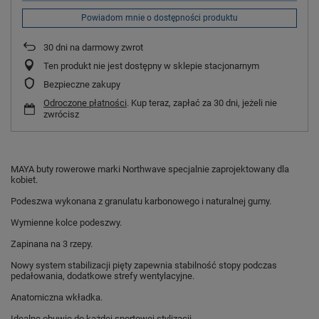
Powiadom mnie o dostępności produktu
30
dni na darmowy zwrot
Ten produkt nie jest dostępny w sklepie stacjonarnym
Bezpieczne zakupy
Odroczone płatności
. Kup teraz, zapłać za 30 dni, jeżeli nie
zwrócisz
MAYA buty rowerowe marki Northwave specjalnie zaprojektowany dla
kobiet.
Podeszwa wykonana z granulatu karbonowego i naturalnej gumy.
Wymienne kolce podeszwy.
Zapinana na 3 rzepy.
Nowy system stabilizacji pięty zapewnia stabilność stopy podczas
pedałowania, dodatkowe strefy wentylacyjne.
Anatomiczna wkładka.
Idealne obuwie do każdej sportowej stylizacji.