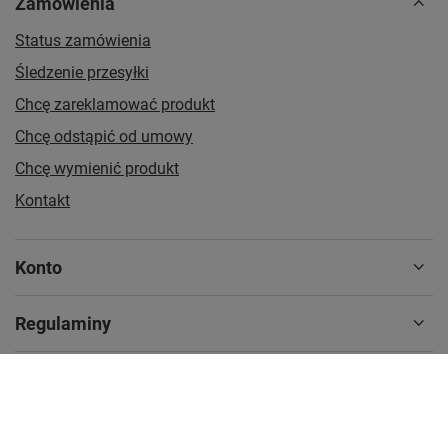
Zamówienia
Status zamówienia
Śledzenie przesyłki
Chcę zareklamować produkt
Chcę odstąpić od umowy
Chcę wymienić produkt
Kontakt
Konto
Regulaminy
MOJE KONTO