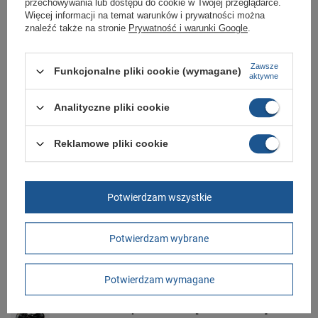
przechowywania lub dostępu do cookie w Twojej przeglądarce.
Polska
Więcej informacji na temat warunków i prywatności można
znaleźć także na stronie
Prywatność i warunki Google
.
Zobacz również
Zawsze
Funkcjonalne pliki cookie (wymagane)
aktywne
Buty rowerowe Northwave Verve SRS [80171018
88]
Analityczne pliki cookie
139,00 zł
/
szt.
Reklamowe pliki cookie
Buty rowerowe Northwave Eclipse [80191006 19]
99,00 zł
/
szt.
Buty rowerowe Northwave Starlight SRS
Potwierdzam wszystkie
80141009 01
99,00 zł
/
szt.
Potwierdzam wybrane
Buty rowerowe Northwave Starlight SRS
80141009 53
Potwierdzam wymagane
129,00 zł
/
szt.
Northwave Torpedo Junior [80141011 53] r.34