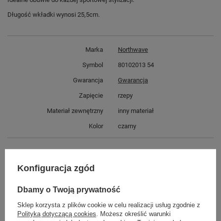
Długość wkładki wynosi 25,5cm.
Marka
Northwave
Symbol
80102013 54
Gwarancja
Gwarancja
Zapięcie
rzepy
Materiał zewnętrzny
inny materiał
Kolor
czarny
GWARANCJA
Konfiguracja zgód
Czas na reklamację z tytułu rękojmi
2 lata
rękojmia wyłączona dla przedsiębiorców
Dbamy o Twoją prywatność
Adres do reklamacji
Butomania.pl
Sklep korzysta z plików cookie w celu realizacji usług zgodnie z
Kościuszki 27b
Polityką dotyczącą cookies
. Możesz określić warunki
85-079 Bydgoszcz