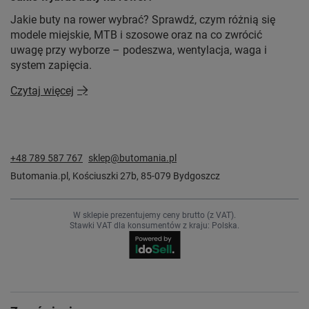
Jakie buty na rower wybrać? Sprawdź, czym różnią się
modele miejskie, MTB i szosowe oraz na co zwrócić
uwagę przy wyborze – podeszwa, wentylacja, waga i
system zapięcia.
Czytaj więcej
+48 789 587 767
sklep@butomania.pl
Butomania.pl
,
Kościuszki 27b
,
85-079
Bydgoszcz
W sklepie prezentujemy ceny brutto (z VAT).
Stawki VAT dla konsumentów z kraju:
Polska
.