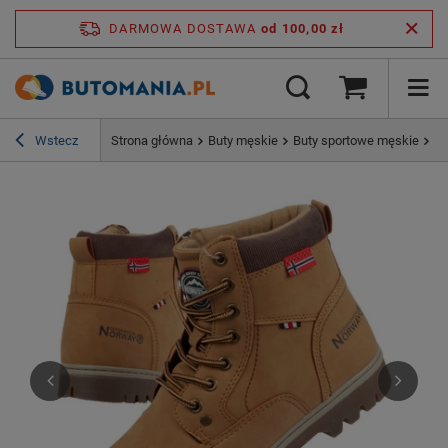
DARMOWA DOSTAWA
od 100,00 zł
Wstecz
Strona główna
Buty męskie
Buty sportowe męskie
Bu