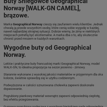
Buty Śniegowce Geographical
Norway [WALK-GN CAMEL],
brązowe.
Marka
Geographical Norway
cieszy się zaufaniem wielu klientów. Jednak
chwalą ją przede wszystkim osoby, które cenią sobie wygodę w każdej,
nawet najbardziej skrajnej sytuacji. Dobrze wiemy, że zimy w niektórych
miejscach potrafią być ekstremalne. A marka dba o to, aby skutecznie
chronić przed mrozem w każdych warunkach.
Wygodne buty od Geographical
Norway.
Lekkie i praktyczne buty francuskiej marki Geographical Norway, model
WALK-GN, to idealna propozycja na sezon jesienno - zimowy.
Starannie wykonane z wysokiej jakości materiałów w przyjemnym dla oka
kolorze, świetnie sprawdzą się w użytku codziennym.
Podwyższona w całości sznurowana cholewka zapewni doskonałe
dopasowanie.
Pogrubiony piankowy materiał wewnątrz zapewni odpowiednią ciepłotę,
bez efektu przegrzewania.
Gumowa pogrubiona podeszwa z wyraźnym bieżnikiem nada odpowiednią