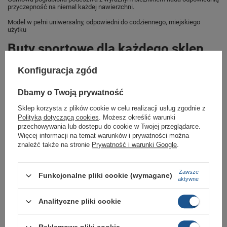
przyczepność na niemal każdej nawierzchni.
Model w pełni uniwersalny, odpowiedni do codziennego, miejskiego
użytku
Buty sportowe dla każdego sklep
butomania.pl
Konfiguracja zgód
Buty od Geographical Norway w standardowych rozmiarach 41, 42.
Dbamy o Twoją prywatność
Zobacz jakie rozmiary są dostępne.
Sklep korzysta z plików cookie w celu realizacji usług zgodnie z
Sklep Butomania.pl to największy wybór obuwia sportowego dla całej
Polityką dotyczącą cookies
. Możesz określić warunki
Twojej rodziny.
przechowywania lub dostępu do cookie w Twojej przeglądarce.
Więcej informacji na temat warunków i prywatności można
Kupując w naszym sklepie internetowym masz gwarancję, że towar jest
oryginalny i pochodzi z oficjalnej sieci dystrybucyjnej.
znaleźć także na stronie
Prywatność i warunki Google
.
W ciągu 30 dni możesz dokonać zwrotu bądź wymiany towaru bez
podania przyczyny.
Zawsze
Funkcjonalne pliki cookie (wymagane)
aktywne
Analityczne pliki cookie
Marka
Geographical Norway
Symbol
WALK-GN CAMEL