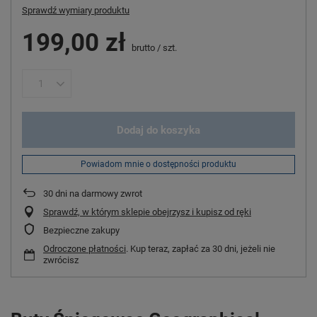
Sprawdź wymiary produktu
199,00 zł
brutto
/
szt.
Dodaj do koszyka
Powiadom mnie o dostępności produktu
30
dni na darmowy zwrot
Sprawdź, w którym sklepie obejrzysz i kupisz od ręki
Bezpieczne zakupy
Odroczone płatności
. Kup teraz, zapłać za 30 dni, jeżeli nie
zwrócisz