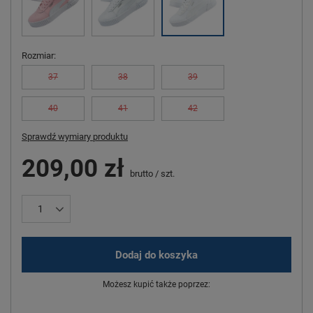
Rozmiar
37
38
39
40
41
42
Sprawdź wymiary produktu
209,00 zł
brutto
/
szt.
Dodaj do koszyka
Możesz kupić także poprzez: