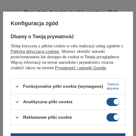
Puma buty damskie męskie sportowe Club
Kayzer SD sneakersy czarne skóra
Konfiguracja zgód
199,00 zł
/
szt.
Puma buty sportowe damskie Carina Mia SD
Dbamy o Twoją prywatność
pudrowy róż skóra wygodne sneakersy
Sklep korzysta z plików cookie w celu realizacji usług zgodnie z
229,00 zł
/
szt.
Polityką dotyczącą cookies
. Możesz określić warunki
przechowywania lub dostępu do cookie w Twojej przeglądarce.
Puma buty damskie sportowe Karmen Rebelle
Więcej informacji na temat warunków i prywatności można
platformy białe skóra modne
znaleźć także na stronie
Prywatność i warunki Google
.
229,00 zł
/
szt.
Puma buty damskie sportowe Club Kayzer OG
Zawsze
Funkcjonalne pliki cookie (wymagane)
aktywne
trampki białe modne lekkie
199,00 zł
/
szt.
Analityczne pliki cookie
Reklamowe pliki cookie
Potrzebujesz pomocy? Masz pytania?
Zadaj pytanie a my odpowiemy niezwłocznie,
Zadaj pytanie
najciekawsze pytania i odpowiedzi publikując