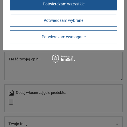
dla innych.
Potwierdzam wszystkie
Napisz swoją opinię
Potwierdzam wybrane
Twoja ocena:
Potwierdzam wymagane
5/5
Treść twojej opinii
Dodaj własne zdjęcie produktu:
Twoje imię