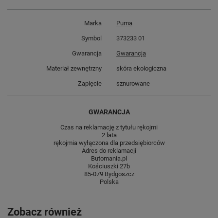
Marka
Puma
Symbol
373233 01
Gwarancja
Gwarancja
Materiał zewnętrzny
skóra ekologiczna
Zapięcie
sznurowane
GWARANCJA
Czas na reklamację z tytułu rękojmi
2 lata
rękojmia wyłączona dla przedsiębiorców
Adres do reklamacji
Butomania.pl
Kościuszki 27b
85-079 Bydgoszcz
Polska
Zobacz również