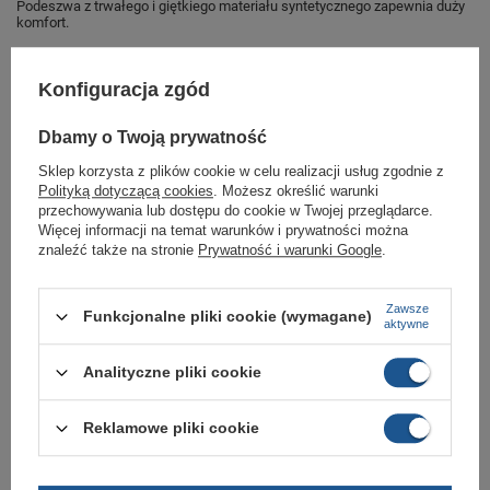
Podeszwa z trwałego i giętkiego materiału syntetycznego zapewnia duży
komfort.
Nazwa producenta umieszczona na języku buta oraz na pięcie
Konfiguracja zgód
Buty lekkie, solidnie wykonane
Dbamy o Twoją prywatność
Marka
Converse
Sklep korzysta z plików cookie w celu realizacji usług zgodnie z
Polityką dotyczącą cookies
. Możesz określić warunki
Symbol
150154C
przechowywania lub dostępu do cookie w Twojej przeglądarce.
Więcej informacji na temat warunków i prywatności można
Gwarancja
Gwarancja
znaleźć także na stronie
Prywatność i warunki Google
.
Materiał zewnętrzny
tkanina
Zapięcie
sznurowane
Zawsze
Funkcjonalne pliki cookie (wymagane)
aktywne
GWARANCJA
Analityczne pliki cookie
Czas na reklamację z tytułu rękojmi
2 lata
Reklamowe pliki cookie
rękojmia wyłączona dla przedsiębiorców
Adres do reklamacji
Butomania.pl
Kościuszki 27b