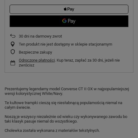
30
dni na darmowy zwrot
Ten produkt nie jest dostępny w sklepie stacjonarnym
Bezpieczne zakupy
Odroczone płatności
. Kup teraz, zapłać za 30 dni, jeżeli nie
zwrócisz
Prezentujemy legendarny model Converse CT II OX w najpopularniejszej
wersji kolorystycznej White/Navy.
Te kultowe trampki cieszą się niesłabnącą popularnością niemal na
całym świecie.
Noszą je wszyscy niezależnie od wieku czy wykonywanego zawodu bo
taki klasyk pasuje niemal do wszystkiego.
Cholewka została wykonana z materiałów tekstylnych.