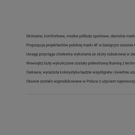
Skórzane, komfortowe, modne półbuty sportowe, damskie marki
Propozycja projektantów polskiej marki 4F w bieżącym sezonie 
Uwagę przyciąga cholewka wykonana ze skóry nubukowej w zie
Wewnątrz buty wykończone zostały poliestrową tkaniną z tech
Ciekawa, wyrazista kolorystyka będzie współgrała i świetnie uz
Obuwie zostało wyprodukowane w Polsce z użyciem najnowszyc