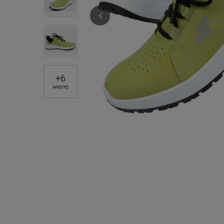
+
6
więcej