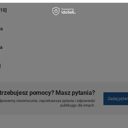
1S]
ra
ra
]
trzebujesz pomocy? Masz pytania?
Zadaj pyta
dpowiemy niezwłocznie, najciekawsze pytania i odpowiedzi
publikując dla innych.