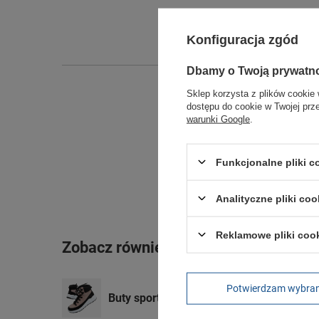
Konfiguracja zgód
Dbamy o Twoją prywatn
Sklep korzysta z plików cookie 
dostępu do cookie w Twojej prz
warunki Google
.
Funkcjonalne pliki 
Analityczne pliki coo
Reklamowe pliki coo
Zobacz również
Potwierdzam wybra
Buty sportowe 4F [OBDH252 56S] skóra 