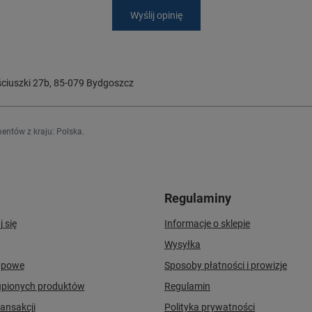
Wyślij opinię
ciuszki 27b
,
85-079
Bydgoszcz
entów z kraju:
Polska
.
Regulaminy
j się
Informacje o sklepie
Wysyłka
upowe
Sposoby płatności i prowizje
upionych produktów
Regulamin
ransakcji
Polityka prywatności