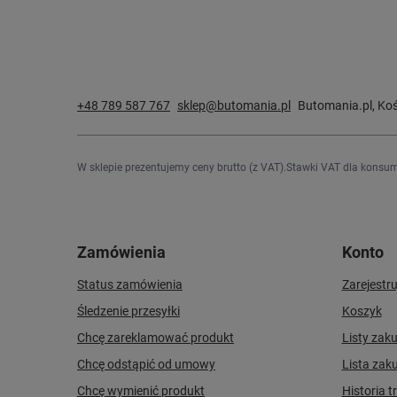
+48 789 587 767
sklep@butomania.pl
Butomania.pl
,
Koś
W sklepie prezentujemy ceny brutto (z VAT).
Stawki VAT dla konsum
Zamówienia
Konto
Status zamówienia
Zarejestru
Śledzenie przesyłki
Koszyk
Chcę zareklamować produkt
Listy zak
Chcę odstąpić od umowy
Lista zak
Chcę wymienić produkt
Historia t