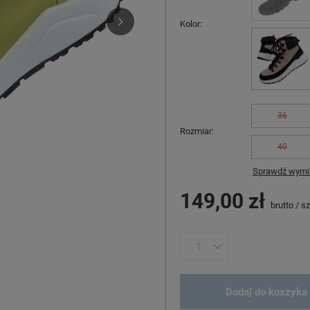
Kolor
36
Rozmiar
40
Sprawdź wymia
149,00 zł
brutto
/
sz
Dodaj do koszyka