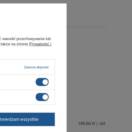
ć warunki przechowywania lub
 także na stronie
Prywatność i
Zawsze aktywne
twierdzam wszystkie
189,00 zł
/
szt.