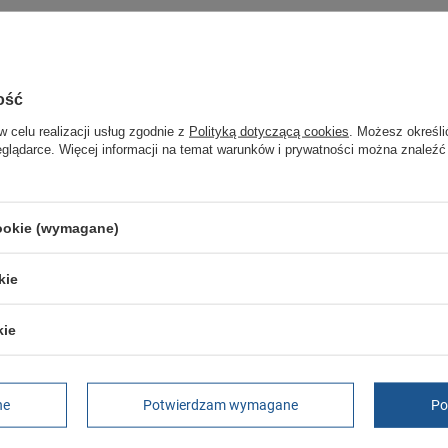
Stan
Nowy
Materiał zewnętrzny
skóra ekologiczna
ość
GWARANCJA
w celu realizacji usług zgodnie z
Polityką dotyczącą cookies
. Możesz określi
eglądarce. Więcej informacji na temat warunków i prywatności można znaleźć
Czas na reklamację z tytułu rękojmi
2 lata
rękojmia wyłączona dla przedsiębiorców
Adres do reklamacji
cookie (wymagane)
Butomania.pl
Kościuszki 27b
85-079 Bydgoszcz
kie
Polska
kie
ne
Potwierdzam wymagane
Po
PL