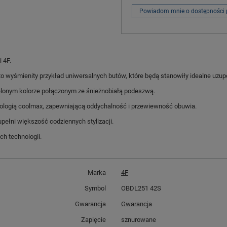
Powiadom mnie o dostępności 
 4F.
to wyśmienity przykład uniwersalnych butów, które będą stanowiły idealne uzup
lonym kolorze połączonym ze śnieżnobiałą podeszwą.
nologią coolmax, zapewniającą oddychalność i przewiewność obuwia.
upełni większość codziennych stylizacji.
h technologii.
Marka
4F
Symbol
OBDL251 42S
Gwarancja
Gwarancja
Zapięcie
sznurowane