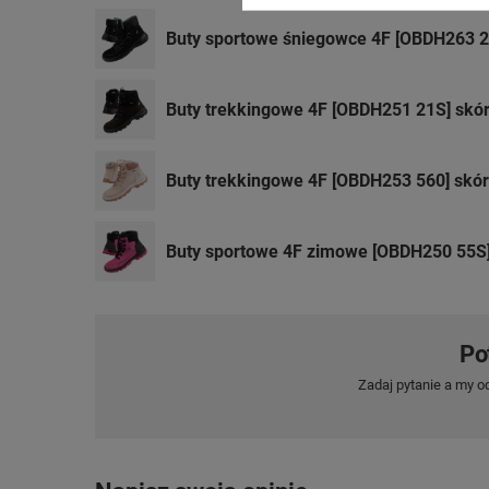
Buty sportowe śniegowce 4F [OBDH263 2
Buty trekkingowe 4F [OBDH251 21S] skó
Buty trekkingowe 4F [OBDH253 560] skó
Buty sportowe 4F zimowe [OBDH250 55S
Po
Zadaj pytanie a my o