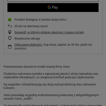
Produkt dostępny w bardzo dużej ilości
30
dni na darmowy zwrot
Sprawdź, w którym sklepie obejrzysz i kupisz od ręki
Bezpieczne zakupy
Odroczone płatności
. Kup teraz, zapłać za 30 dni, jeżeli nie
zwrócisz
Prezentowane obuwie to model znanej firmy Vans.
Cholewka wykonana została z najwyższej jakości skóry naturalnej oraz
materiałów tekstylnych, co zwiększa komfort podczas użytkowania.
Są wygodne i charakteryzują się dużą wytrzymałością oraz ciekawym
kolorem.
Vans posiadają wygodną wulkanizowaną podeszwę z antypoślizgowym
wzorem Vans ,,wafle“.
To obuwie dla osób lubiących styl miejski, a także tych, którzy cenią sobie