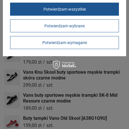
Butomania.pl
Kościuszki 27b
Potwierdzam wszystkie
85-079 Bydgoszcz
Polska
Potwierdzam wybrane
Zobacz również
Potwierdzam wymagane
Vans Sk8-Hi buty sportowe męskie trampki
skóra modne czarne
179,00 zł
/
szt.
Vans Knu Skool buty sportowe męskie trampki
skóra czarne modne
299,00 zł
/
szt.
Vans buty sportowe męskie trampki SK-8 Mid
Ressure czarne modne
189,00 zł
/
szt.
Buty tampki Vans Old Skool [A38G1Q9U]
159,00 zł
/
szt.