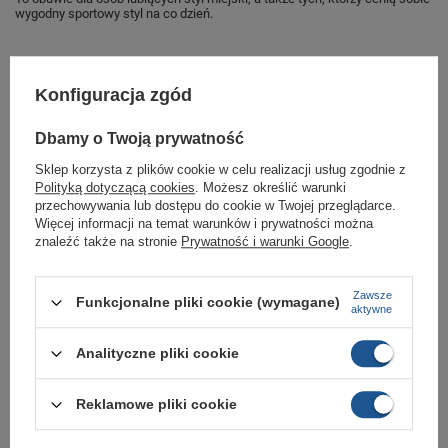
wygodny sportowy styl na co dzień.
Marka
Vans
Konfiguracja zgód
Symbol
VN0A3MTJ0Q61
Dbamy o Twoją prywatność
Gwarancja
Gwarancja
Sklep korzysta z plików cookie w celu realizacji usług zgodnie z
Materiał zewnętrzny
skóra ekologiczna
Polityką dotyczącą cookies
. Możesz określić warunki
przechowywania lub dostępu do cookie w Twojej przeglądarce.
Ocieplenie
Nie
Więcej informacji na temat warunków i prywatności można
Stan
Nowy
znaleźć także na stronie
Prywatność i warunki Google
.
Zapięcie
sznurowane
Zawsze
Płeć
męskie
Funkcjonalne pliki cookie (wymagane)
aktywne
Analityczne pliki cookie
GWARANCJA
Czas na reklamację z tytułu rękojmi
Reklamowe pliki cookie
2 lata
rękojmia wyłączona dla przedsiębiorców
Adres do reklamacji