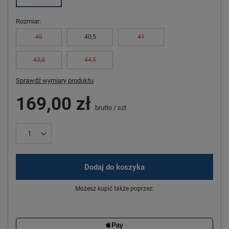
Rozmiar
40
40,5
41
42,5
44,5
Sprawdź wymiary produktu
169,00 zł
brutto
/
szt.
Dodaj do koszyka
Możesz kupić także poprzez: