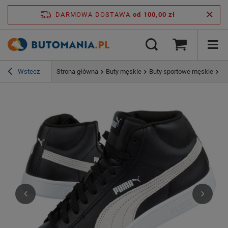
DARMOWA DOSTAWA
od 100,00 zł
Wstecz
Strona główna
Buty męskie
Buty sportowe męskie
Bu