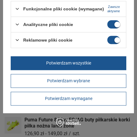
Kolor
czarny
Zawsze
Funkcjonalne pliki cookie (wymagane)
aktywne
GWARANCJA
Analityczne pliki cookie
Czas na reklamację z tytułu rękojmi
2 lata
rękojmia wyłączona dla przedsiębiorców
Reklamowe pliki cookie
Adres do reklamacji
Butomania.pl
Kościuszki 27b
85-079 Bydgoszcz
Potwierdzam wszystkie
Polska
Zobacz również
Potwierdzam wybrane
Buty sportowe Puma Gravition [383204 01]
Potwierdzam wymagane
236,90 zł
/
szt.
Puma Future 8 Play FG/AG buty piłkarskie korki
piłka nożna lanki żółte
126,90 zł
-
149,00 zł
/
szt.