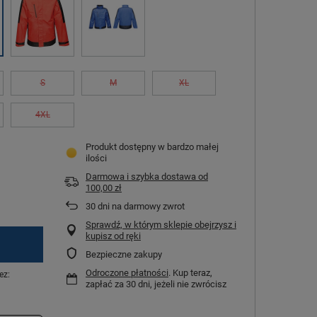
S
M
XL
4XL
Produkt dostępny w bardzo małej
ilości
Darmowa i szybka dostawa
od
100,00 zł
30
dni na darmowy zwrot
Sprawdź, w którym sklepie obejrzysz i
kupisz od ręki
Bezpieczne zakupy
Odroczone płatności
. Kup teraz,
ez:
zapłać za 30 dni, jeżeli nie zwrócisz