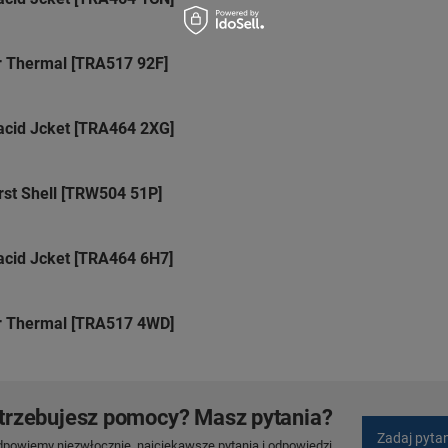
 Thermal [TRA517 92F]
acid Jcket [TRA464 2XG]
st Shell [TRW504 51P]
acid Jcket [TRA464 6H7]
r Thermal [TRA517 4WD]
trzebujesz pomocy? Masz pytania?
Zadaj pyta
dpowiemy niezwłocznie, najciekawsze pytania i odpowiedzi