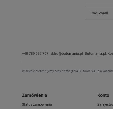
Twój email
+48 789 587 767
sklep@butomania.pl
Butomania.pl
,
Koś
W sklepie prezentujemy ceny brutto (z VAT).
Stawki VAT dla konsum
Zamówienia
Konto
Status zamówienia
Zarejestru
Śledzenie przesyłki
Koszyk