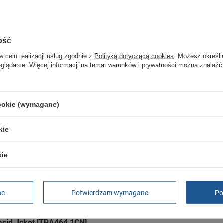
Gwarancja
Gwarancja
ość
GWARANCJA
w celu realizacji usług zgodnie z
Polityką dotyczącą cookies
. Możesz określi
Czas na reklamację z tytułu rękojmi
eglądarce. Więcej informacji na temat warunków i prywatności można znaleźć
2 lata
rękojmia wyłączona dla przedsiębiorców
Adres do reklamacji
Butomania.pl
cookie (wymagane)
Kościuszki 27b
85-079 Bydgoszcz
Polska
kie
kie
st Shell [TRW504 56E]
ne
Potwierdzam wymagane
Po
acid Jcket [TRA464 1CN]