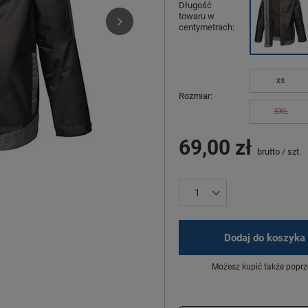
Długość
towaru w
centymetrach
xs
Rozmiar
3XL
69,00 zł
brutto
/
szt.
Dodaj do koszyka
Możesz kupić także poprz