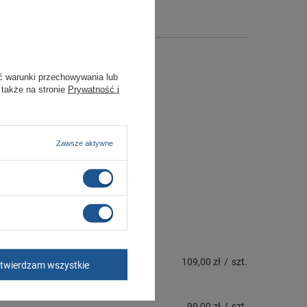
ć warunki przechowywania lub
 także na stronie
Prywatność i
Zawsze aktywne
109,00 zł
/
szt.
twierdzam wszystkie
99,00 zł
/
szt.