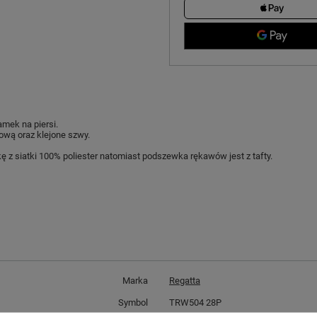
mek na piersi.
wą oraz klejone szwy.
ę z siatki 100% poliester natomiast podszewka rękawów jest z tafty.
Marka
Regatta
Symbol
TRW504 28P