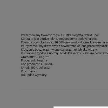
Prezentowany towar to męska kurtka Regatta Cntrst Shell
Kurtka ta jest bardzo lekka, wodoodporna i oddychająca.
Posiada powłokę Isotex 10,000 oraz wodoodporną kieszeń na za
Pełny zamek błyskawiczny z zewnętrzną osłoną przeciwdeszczo
Kieszenie boczne zamykane są na zamek błyskawiczny.
Kurtka jest zgodna z normą EN343 klasa 3: 2. Zawiera podszewk
Gramatura: 115 g/m²
Producent: Regatta
Kod produktu: TRW504
Skład: 100% poliester
Krój: męski
Dokładne wymiary: