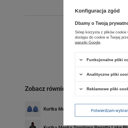
Konfiguracja zgód
Dbamy o Twoją prywatn
Sklep korzysta z plików cookie 
dostępu do cookie w Twojej prz
warunki Google
.
Funkcjonalne pliki 
Analityczne pliki coo
Zobacz również
Reklamowe pliki coo
Kurtka Męska Wodoodporna Regatta Cntr
Potwierdzam wybra
Kurtka Męska Sportowa Regatta Lake Pl