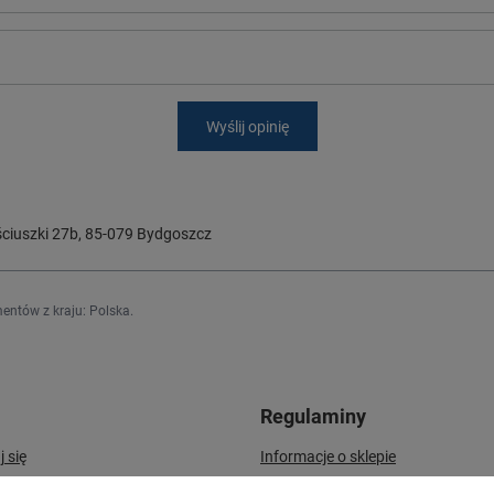
Wyślij opinię
ciuszki 27b
,
85-079
Bydgoszcz
entów z kraju:
Polska
.
Regulaminy
j się
Informacje o sklepie
Wysyłka