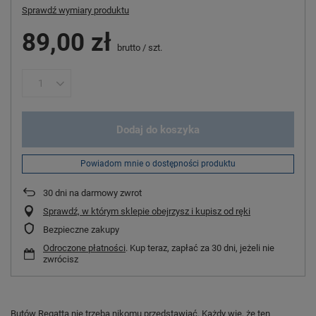
Sprawdź wymiary produktu
89,00 zł
brutto
/
szt.
Dodaj do koszyka
Powiadom mnie o dostępności produktu
30
dni na darmowy zwrot
Sprawdź, w którym sklepie obejrzysz i kupisz od ręki
Bezpieczne zakupy
Odroczone płatności
. Kup teraz, zapłać za 30 dni, jeżeli nie
zwrócisz
Butów Regatta nie trzeba nikomu przedstawiać. Każdy wie, że ten