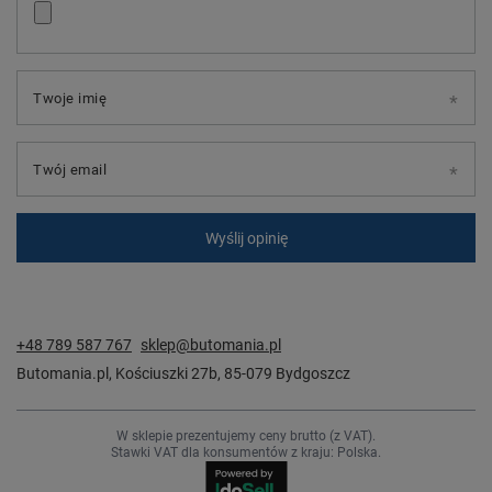
Twoje imię
Twój email
Wyślij opinię
+48 789 587 767
sklep@butomania.pl
Butomania.pl
,
Kościuszki 27b
,
85-079
Bydgoszcz
W sklepie prezentujemy ceny brutto (z VAT).
Stawki VAT dla konsumentów z kraju:
Polska
.