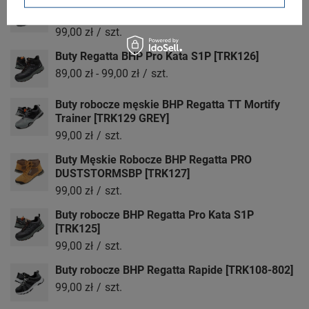
Buty Meskie Robocze BHP Dismantle S1P
[TRK130]
99,00 zł
/
szt.
Buty Regatta BHP Pro Kata S1P [TRK126]
89,00 zł
-
99,00 zł
/
szt.
Buty robocze męskie BHP Regatta TT Mortify
Trainer [TRK129 GREY]
99,00 zł
/
szt.
Buty Męskie Robocze BHP Regatta PRO
DUSTSTORMSBP [TRK127]
99,00 zł
/
szt.
Buty robocze BHP Regatta Pro Kata S1P
[TRK125]
99,00 zł
/
szt.
Buty robocze BHP Regatta Rapide [TRK108-802]
99,00 zł
/
szt.