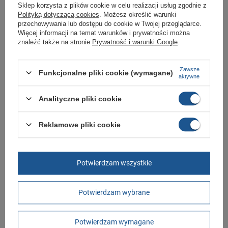
Sklep korzysta z plików cookie w celu realizacji usług zgodnie z
Polityką dotyczącą cookies
. Możesz określić warunki
GWARANCJA
przechowywania lub dostępu do cookie w Twojej przeglądarce.
Więcej informacji na temat warunków i prywatności można
Czas na reklamację z tytułu rękojmi
znaleźć także na stronie
Prywatność i warunki Google
.
2 lata
rękojmia wyłączona dla przedsiębiorców
Adres do reklamacji
Butomania.pl
Zawsze
Funkcjonalne pliki cookie (wymagane)
aktywne
Kościuszki 27b
85-079 Bydgoszcz
Polska
Analityczne pliki cookie
Zobacz również
Reklamowe pliki cookie
Buty robocze BHP Regatta Rapide [TRK108-7VP]
Potwierdzam wszystkie
99,00 zł
/
szt.
Buty Męskie Robocze BHP Regatta Invective SBP
Potwierdzam wybrane
[TRK133]
239,00 zł
/
szt.
Potwierdzam wymagane