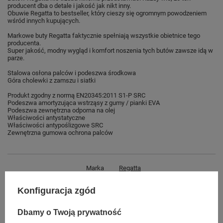
producent dba o detale i jakość jak nikt inny.
Obuwie Regatta to bestseller, który cieszy się ogromnym powodzeniem
wśród innych kupujących.
Markowe buty Regatta faktycznie spełniają wszystkie obietnice tego
producenta.
Super jakość, modny wygląd i komfort noszenia tych butów zawsze idą w
parze.
Stalowa osłona palców i podeszwa środkowa
Góra cholewki z zamszu i siatki
Produkt zgodny z normą EN20345:2011 S1-P SRC
Podeszwa amortyzująca wstrząsy z gumy / pianki EVA
Podeszwa zewnętrzna odporna na olej
Właściwości antystatyczne
Właściwości antypoślizgowe SRC
Zewnętrzna gumowa ochrona palców
Marka
Regatta
Symbol
TRK123
Konfiguracja zgód
Gwarancja
Gwarancja
Dbamy o Twoją prywatność
Płeć
męskie