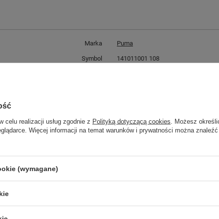
Marka
Puma
Symbol
141011001 108
Gwarancja
Gwarancja
Płeć
męskie / damskie
ość
w celu realizacji usług zgodnie z
Polityką dotyczącą cookies
. Możesz określi
GWARANCJA
eglądarce. Więcej informacji na temat warunków i prywatności można znaleźć
Czas na reklamację z tytułu rękojmi
2 lata
rękojmia wyłączona dla przedsiębiorców
cookie (wymagane)
Adres do reklamacji
Butomania.pl
Kościuszki 27b
kie
85-079 Bydgoszcz
Polska
kie