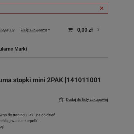
0,00 zł
loguj się
Listy zakupowe
ularne Marki
uma stopki mini 2PAK [141011001
Dodaj do listy zakupowej
wno do treningu, jak i na co dzień.
eślizgiwaniu skarpetki.
py.