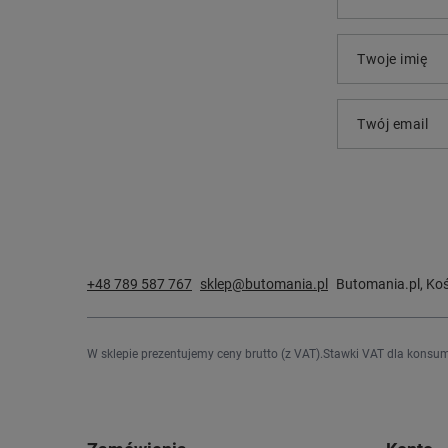
Twoje imię
Twój email
+48 789 587 767
sklep@butomania.pl
Butomania.pl
,
Koś
W sklepie prezentujemy ceny brutto (z VAT).
Stawki VAT dla konsum