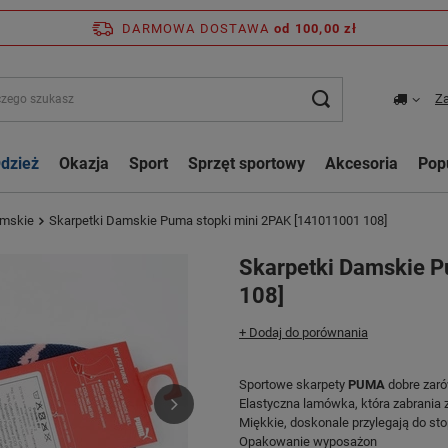
DARMOWA DOSTAWA
od 100,00 zł
Za
dzież
Okazja
Sport
Sprzęt sportowy
Akcesoria
Pop
amskie
Skarpetki Damskie Puma stopki mini 2PAK [141011001 108]
Skarpetki Damskie P
108]
+ Dodaj do porównania
Sportowe skarpety
PUMA
dobre zaró
Elastyczna lamówka, która zabrania z
Miękkie, doskonale przylegają do sto
Opakowanie wyposażon