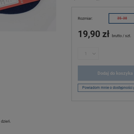
Rozmiar
35-38
19,90 zł
brutto
/
szt.
Dodaj do koszyka
Powiadom mnie o dostępności 
 dzień.