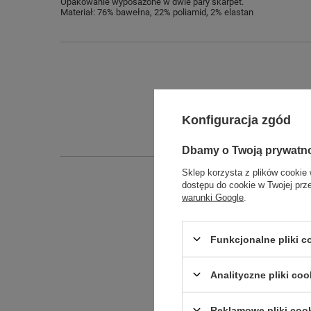
Opakowanie wyposażone w dwie pary skarpet.
Materiał: 76% bawełna, 22% poliamid, 2% elastan
Konfiguracja zgód
Dbamy o Twoją prywatn
Sklep korzysta z plików cookie 
dostępu do cookie w Twojej prz
warunki Google
.
Funkcjonalne pliki 
Analityczne pliki coo
Reklamowe pliki coo