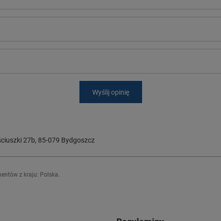
Wyślij opinię
ciuszki 27b
,
85-079
Bydgoszcz
entów z kraju:
Polska
.