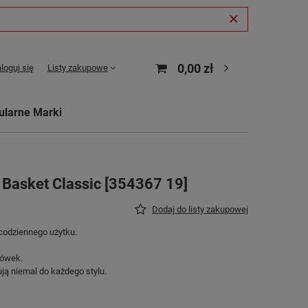
0,00 zł
loguj się
Listy zakupowe
ularne Marki
Basket Classic [354367 19]
Dodaj do listy zakupowej
codziennego użytku.
sówek.
ą niemal do każdego stylu.