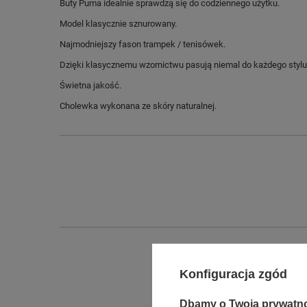
Buty Puma idealnie sprawdzą się do codziennego użytku.
Model klasycznie sznurowany.
Najmodniejszy fason trampek / tenisówek.
Dzięki klasycznemu wzornictwu pasują niemal do każdego stylu
Świetna jakość.
Cholewka wykonana ze skóry naturalnej.
Konfiguracja zgód
Dbamy o Twoją prywatn