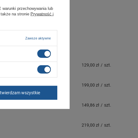
ć warunki przechowywania lub
 także na stronie
Prywatność i
Zawsze aktywne
129,00 zł
/
szt.
199,00 zł
/
szt.
twierdzam wszystkie
149,86 zł
/
szt.
219,00 zł
/
szt.