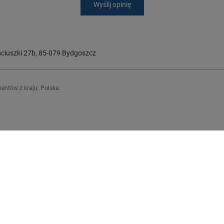
Wyślij opinię
ciuszki 27b
,
85-079
Bydgoszcz
entów z kraju:
Polska
.
Regulaminy
j się
Informacje o sklepie
Wysyłka
upowe
Sposoby płatności i prowizje
upionych produktów
Regulamin
ransakcji
Polityka prywatności