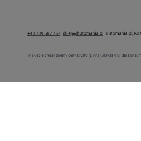
+48 789 587 767
sklep@butomania.pl
Butomania.pl
,
Koś
W sklepie prezentujemy ceny brutto (z VAT).
Stawki VAT dla konsum
Zamówienia
Konto
Status zamówienia
Zarejestru
Śledzenie przesyłki
Koszyk
Chcę zareklamować produkt
Listy zak
Chcę odstąpić od umowy
Lista zak
Chcę wymienić produkt
Historia t