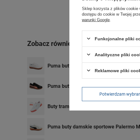
Sklep korzysta z plików cookie 
dostępu do cookie w Twojej prz
warunki Google
.
Funkcjonalne pliki 
Zobacz również
Analityczne pliki coo
Puma buty sportowe damskie trampki Ca
Reklamowe pliki coo
Puma buty damskie sportowe CLub II Er
Potwierdzam wybra
Buty trampki damskie sportowe Puma Car
Puma buty damskie sportowe Palermo 