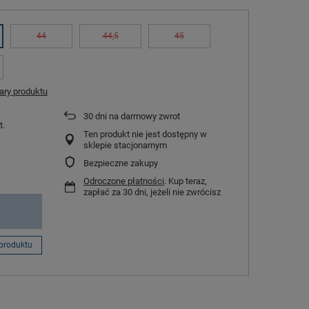
44
44,5
45
ry produktu
30
dni na darmowy zwrot
t.
Ten produkt nie jest dostępny w
sklepie stacjonarnym
Bezpieczne zakupy
Odroczone płatności
. Kup teraz,
zapłać za 30 dni, jeżeli nie zwrócisz
produktu