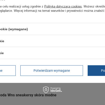
Adres do reklamacji
Butomania.pl
w celu realizacji usług zgodnie z
Polityką dotyczącą cookies
. Możesz określi
Kościuszki 27b
eglądarce. Więcej informacji na temat warunków i prywatności można znaleźć
85-079 Bydgoszcz
Polska
cookie (wymagane)
kie
rina 3.0 skórzane białe modne
kie
a sneakersy czarne modne skóra
ne
Potwierdzam wymagane
Po
ina 2.0 [385849 09]
Moda Wns sneakersy skóra modne