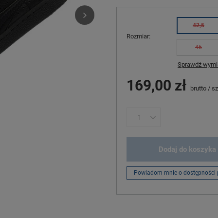
42,5
Rozmiar
46
Sprawdź wymia
169,00 zł
brutto
/
sz
Dodaj do koszyka
Powiadom mnie o dostępności 