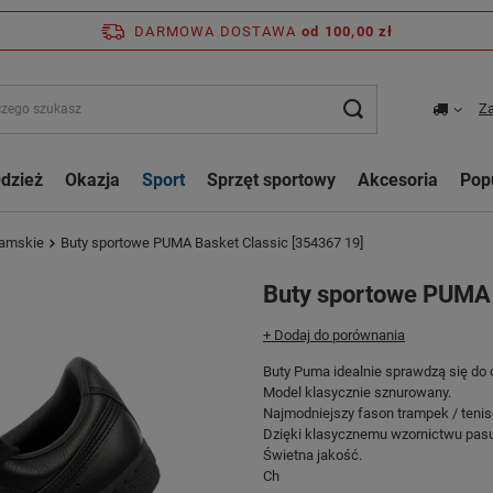
DARMOWA DOSTAWA
od 100,00 zł
Za
dzież
Okazja
Sport
Sprzęt sportowy
Akcesoria
Pop
 damskie
Buty sportowe PUMA Basket Classic [354367 19]
Buty sportowe PUMA 
+ Dodaj do porównania
Buty Puma idealnie sprawdzą się do 
Model klasycznie sznurowany.
Najmodniejszy fason trampek / teni
Dzięki klasycznemu wzornictwu pasuj
Świetna jakość.
Ch