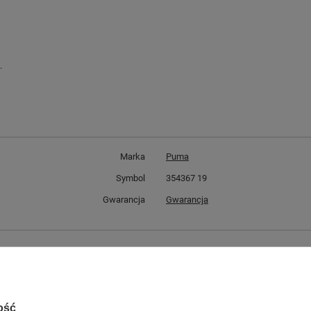
.
Marka
Puma
Symbol
354367 19
Gwarancja
Gwarancja
GWARANCJA
Czas na reklamację z tytułu rękojmi
2 lata
rękojmia wyłączona dla przedsiębiorców
ość